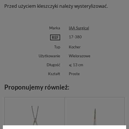
Przed użyciem kleszczyki należy wysterylizować.
Marka
IAA Surgical
17-380
REF
Typ
Kocher
Użytkowanie
Wielorazowe
Długość
⩽ 13 cm
Kształt
Proste
Proponujemy również: