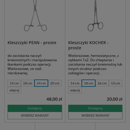
Kleszczyki PEAN - proste
Kleszczyki KOCHER -
proste
do zaciskania naczyń
Wielorazowe, hemostatyczne, z
krwionośnych i manipulowania
ząbkami 1x2. Do chwytania i
tkankami podczas operacji.
zaciskania naczyń krwionośny lub
Wielorazowe, ze stali
innych struktur podczas
nierdzewnej.
zabiegów i operacji.
14 cm
18 cm
24 cm
20 cm
14 cm
18 cm
26 cm
13 cm
więcej
więcej
48,00 zł
20,00 zł
Dostępny
Dostępny
WYBIERZ WARIANT
WYBIERZ WARIANT