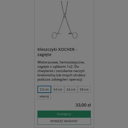
Kleszczyki KOCHER -
zagięte
Wielorazowe, hemostatyczne,
zagięte z ząbkami 1x2. Do
chwytania i zaciskania naczyń
krwionośny lub innych struktur
podczas zabiegów i operacji.
13 cm
14 cm
16 cm
18 cm
więcej
33,00 zł
Dostępny
WYBIERZ WARIANT