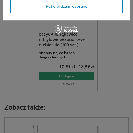
Potwierdzam wybrane
easyCARE rękawice
nitrylowe bezpudrowe
niebieskie (100 szt.)
niesterylne, do badań
diagnostycznych.
10,99 zł - 13,99 zł
Dostępny
DO KOSZYKA
Zobacz także: