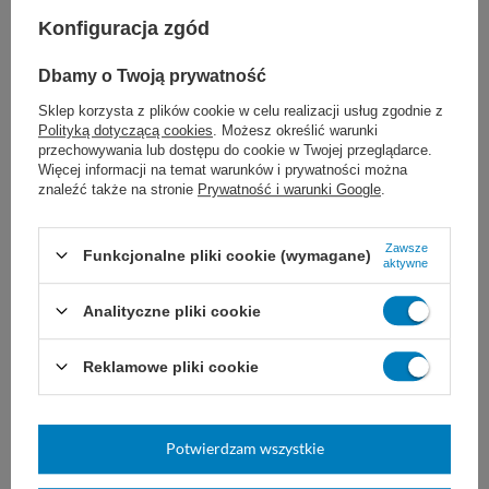
Konfiguracja zgód
Dbamy o Twoją prywatność
Kleszczyki KOCHER -
Igłotrzymacz HALSEY 13 cm
Sklep korzysta z plików cookie w celu realizacji usług zgodnie z
zagięte
Polityką dotyczącą cookies
. Możesz określić warunki
Wielorazowe, hemostatyczne,
do precyzyjnego umieszczania i
przechowywania lub dostępu do cookie w Twojej przeglądarce.
zagięte z ząbkami 1x2. Do
manipulowania igłą podczas
Więcej informacji na temat warunków i prywatności można
chwytania i zaciskania naczyń
szycia. Imadło wielokrotnego
znaleźć także na stronie
Prywatność i warunki Google
.
krwionośny lub innych struktur
użytku, wykonane ze stali
podczas zabiegów i operacji.
nierdzewnej.
Zawsze
13 cm
14 cm
16 cm
18 cm
Funkcjonalne pliki cookie (wymagane)
aktywne
więcej
36,00 zł
33,00 zł
Analityczne pliki cookie
Dostępny
Dostępny
Reklamowe pliki cookie
WYBIERZ WARIANT
DO KOSZYKA
Potwierdzam wszystkie