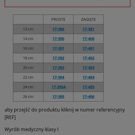
PROSTE
ZAGIĘTE
13 cm
17-380
17-381
14 cm
17-390
17-400
16 cm
17-391
17-401
18 cm
17-392
17-402
20 cm
17-393
17-403
22 cm
17-394
17-404
24 cm
17-395A
17-405
26 cm
17-395
17-406
aby przejść do produktu kliknij w numer referencyjny
[REF]
Wyrób medyczny klasy I