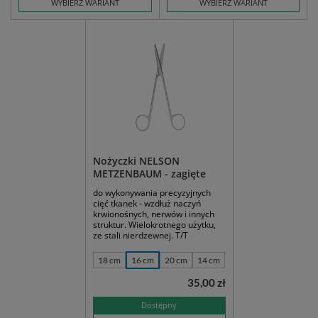
WYBIERZ WARIANT
WYBIERZ WARIANT
Nożyczki NELSON
METZENBAUM - zagięte
do wykonywania precyzyjnych
cięć tkanek - wzdłuż naczyń
krwionośnych, nerwów i innych
struktur. Wielokrotnego użytku,
ze stali nierdzewnej. T/T
18 cm
16 cm
20 cm
14 cm
35,00 zł
Dostępny