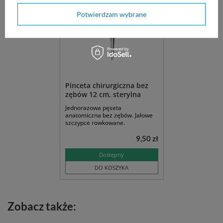
Potwierdzam wybrane
Pinceta chirurgiczna bez
zębów 12 cm, sterylna
Jednorazowa pęseta
anatomiczna bez zębów. Jałowe
szczypce rowkowane.
9,50 zł
Dostępny
DO KOSZYKA
Zobacz także: