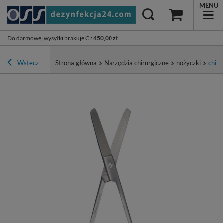
MENU
Do darmowej wysyłki brakuje Ci
:
450,00 zł
Wstecz
Strona główna
Narzędzia chirurgiczne
nożyczki
chiru