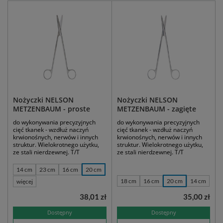
Nożyczki NELSON
Nożyczki NELSON
METZENBAUM - proste
METZENBAUM - zagięte
do wykonywania precyzyjnych
do wykonywania precyzyjnych
cięć tkanek - wzdłuż naczyń
cięć tkanek - wzdłuż naczyń
krwionośnych, nerwów i innych
krwionośnych, nerwów i innych
struktur. Wielokrotnego użytku,
struktur. Wielokrotnego użytku,
ze stali nierdzewnej. T/T
ze stali nierdzewnej. T/T
14 cm
23 cm
16 cm
20 cm
18 cm
16 cm
20 cm
14 cm
więcej
38,01 zł
35,00 zł
Dostępny
Dostępny