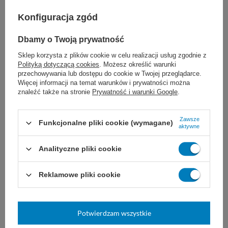
Konfiguracja zgód
Dbamy o Twoją prywatność
Sklep korzysta z plików cookie w celu realizacji usług zgodnie z
Polityką dotyczącą cookies
. Możesz określić warunki
Nożyczki operacyjne tępo-
Strzykawka trzyczęściowa
przechowywania lub dostępu do cookie w Twojej przeglądarce.
tępe - proste
do insuliny 1 ml U-40 z igłą
Więcej informacji na temat warunków i prywatności można
0,3 x 8 mm (100 szt.)
znaleźć także na stronie
Prywatność i warunki Google
.
do cięcia i rozcinania tkanek
Insulinówka 3. częściowa,
podczas operacji chirurgicznych.
sterylna. Skala U-40. Strzykawka
Wielokrotnego użytku, wykonane
z igłą wtopioną 30G z czerwoną
Zawsze
Funkcjonalne pliki cookie (wymagane)
aktywne
ze stali nierdzewnej. T/T
zatyczką.
13 cm
14,5 cm
16,5 cm
Analityczne pliki cookie
17,5 cm
więcej
24,00 zł
69,99 zł
Reklamowe pliki cookie
Dostępny
Dostępny
WYBIERZ WARIANT
WYBIERZ WARIANT
Potwierdzam wszystkie