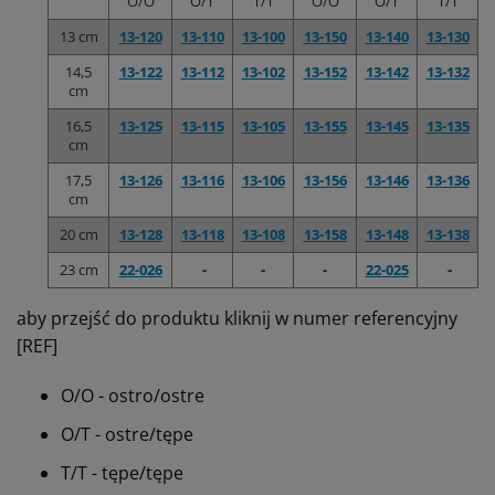
O/O
O/T
T/T
O/O
O/T
T/T
13 cm
13-120
13-110
13-100
13-150
13-140
13-130
14,5
13-122
13-112
13-102
13-152
13-142
13-132
cm
16,5
13-125
13-115
13-105
13-155
13-145
13-135
cm
17,5
13-126
13-116
13-106
13-156
13-146
13-136
cm
20 cm
13-128
13-118
13-108
13-158
13-148
13-138
23 cm
22-026
-
-
-
22-025
-
aby przejść do produktu kliknij w numer referencyjny
[REF]
O/O - ostro/ostre
O/T - ostre/tępe
T/T - tępe/tępe