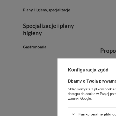
Plany Higieny, specjalizacje
Specjalizacje i plany
higieny
Gastronomia
Propo
Konfiguracja zgód
Dbamy o Twoją prywatn
Sklep korzysta z plików cookie 
dostępu do cookie w Twojej prz
warunki Google
.
Funkcjonalne pliki 