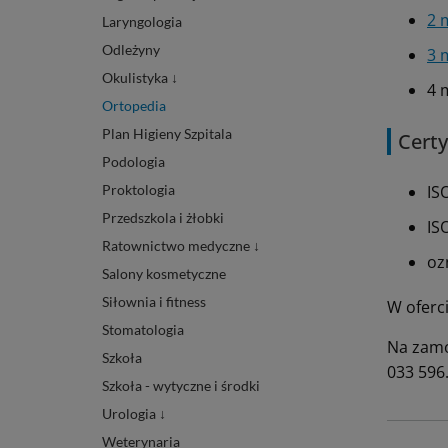
2 
Laryngologia
Odleżyny
3 
Okulistyka ↓
4 
Ortopedia
Plan Higieny Szpitala
Certy
Podologia
Proktologia
IS
Przedszkola i żłobki
IS
Ratownictwo medyczne ↓
oz
Salony kosmetyczne
Siłownia i fitness
W oferc
Stomatologia
Na zamó
Szkoła
033 596
Szkoła - wytyczne i środki
Urologia ↓
Weterynaria