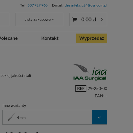
Tel.
607 727 960
E-mail:
dezynfekcja24@oss.com.pl
0,00 zł
Listy zakupowe
Polecane
Kontakt
Wyprzedaż
kiej jakości stali
REF
29-250-00
EAN:
-
Inne warianty
4 mm