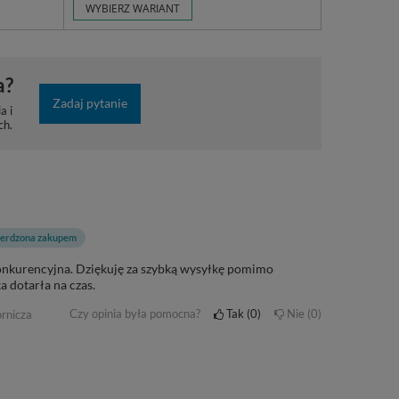
WYBIERZ WARIANT
a?
Zadaj pytanie
a i
ch.
ierdzona zakupem
onkurencyjna. Dziękuję za szybką wysyłkę pomimo
a dotarła na czas.
Czy opinia była pomocna?
Tak
0
Nie
0
rnicza