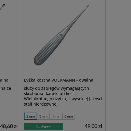
alna
Łyżka kostna VOLKMANN - owalna
ana ze
służy do zabiegów wymagających
skrobania tkanek lub kości.
Wielokrotnego użytku, z wysokiej jakości
stali nierdzewnej.
2 mm
3 mm
4 mm
8 mm
48,60 zł
49,00 zł
Dostępny