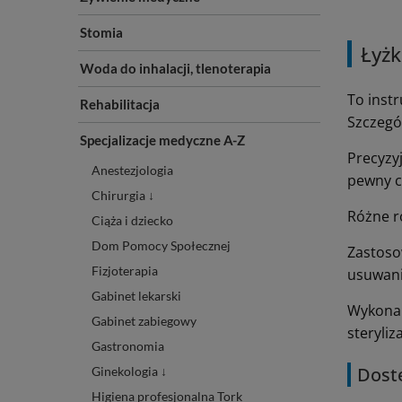
Stomia
Łyżk
Woda do inhalacji, tlenoterapia
To inst
Rehabilitacja
Szczegó
Specjalizacje medyczne A-Z
Precyzy
Anestezjologia
pewny c
Chirurgia ↓
Różne r
Ciąża i dziecko
Dom Pomocy Społecznej
Zastoso
Fizjoterapia
usuwani
Gabinet lekarski
Wykonan
Gabinet zabiegowy
steryliza
Gastronomia
Dostę
Ginekologia ↓
Higiena profesjonalna Tork