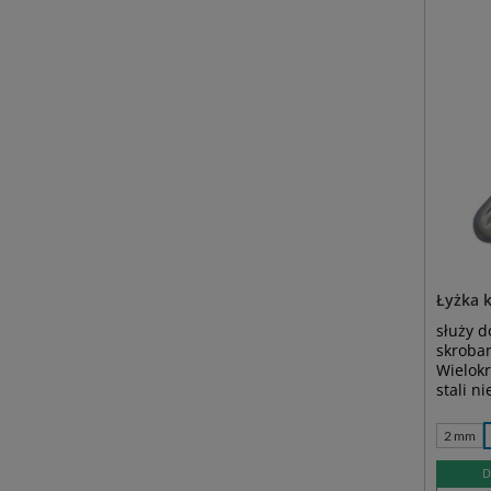
Łyżka 
służy 
skroban
Wielokr
stali n
2 mm
D