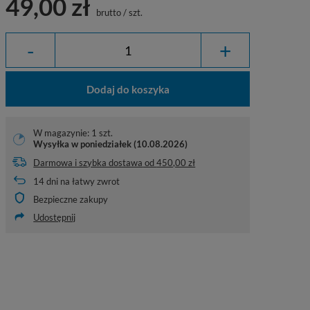
49,00 zł
brutto
/
szt.
-
+
Dodaj do koszyka
W magazynie: 1 szt.
Wysyłka
w poniedziałek (10.08.2026)
Darmowa i szybka dostawa
od
450,00 zł
14
dni na łatwy zwrot
Bezpieczne zakupy
Udostępnij