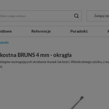
Zaloguj się
ndlowe
Referencje
Poradniki:
opedia
 kostna BRUNS 4 mm - okrągła
abiegów wymagających skrobania tkanek lub kości. Wielokrotnego użytku, z wyso
j.