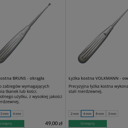
kostna BRUNS - okrągła
Łyżka kostna VOLKMANN - ow
do zabiegów wymagających
Precyzyjna łyżka kostna wykon
ia tkanek lub kości.
stali nierdzewnej.
otnego użytku, z wysokiej jakości
ierdzewnej.
3 mm
4 mm
2 mm
4 mm
8 mm
3 mm
49,00 zł
ostępny
Dostępny