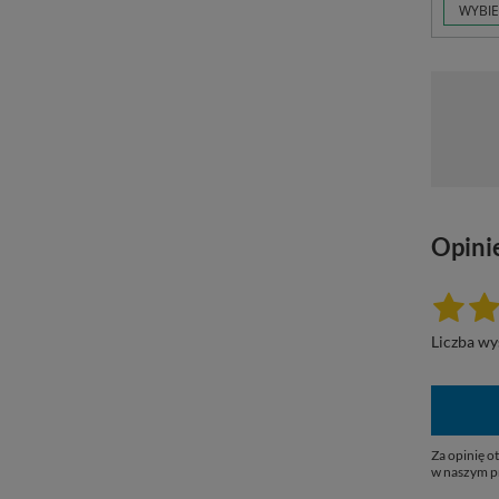
WYBIE
Opini
Liczba wy
Za opinię 
w naszym p