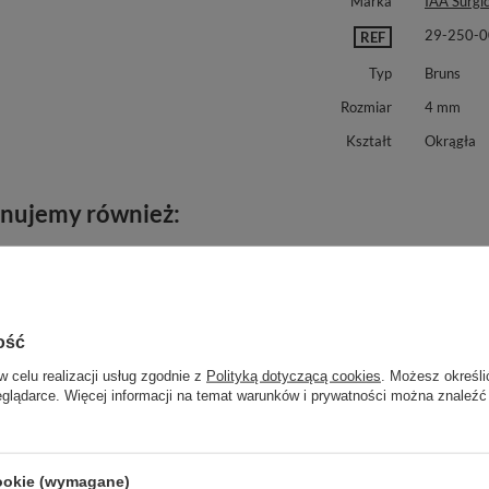
Marka
IAA Surgic
29-250-0
REF
Typ
Bruns
Rozmiar
4 mm
Kształt
Okrągła
nujemy również:
ość
w celu realizacji usług zgodnie z
Polityką dotyczącą cookies
. Możesz określi
eglądarce. Więcej informacji na temat warunków i prywatności można znaleźć
cookie (wymagane)