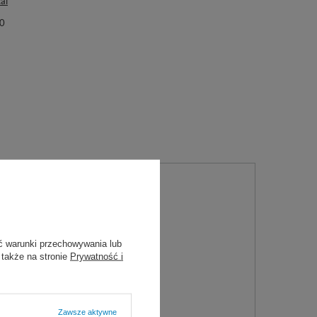
al
0
ć warunki przechowywania lub
 także na stronie
Prywatność i
Zawsze aktywne