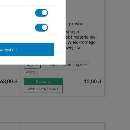
N 25 cm
Pinceta anatomiczna - prosta
ze do
Szczypczyki do precyzyjnego
naczyń
podtrzymywania tkanek i materiałów i
żytku, ze
usuwania ciał obcych. Wielokrotnego
użytku, z wysokostopowej stali
wszystkie
chirurgicznej.
10,5 cm
11,5 cm
12,5 cm
14,5 cm
więcej
63,00 zł
12,00 zł
Dostępny
WYBIERZ WARIANT