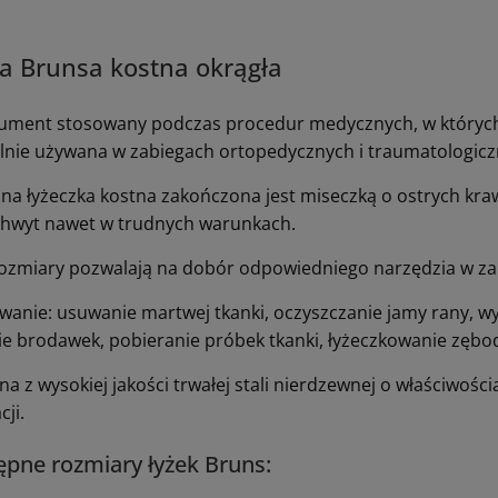
a Brunsa kostna okrągła
rument stosowany podczas procedur medycznych, w których 
lnie używana w zabiegach ortopedycznych i traumatologicz
jna łyżeczka kostna zakończona jest miseczką o ostrych kra
hwyt nawet w trudnych warunkach.
ozmiary pozwalają na dobór odpowiedniego narzędzia w za
wanie: usuwanie martwej tkanki, oczyszczanie jamy rany, w
e brodawek, pobieranie próbek tkanki, łyżeczkowanie zębo
a z wysokiej jakości trwałej stali nierdzewnej o właściwośc
cji.
pne rozmiary łyżek Bruns: