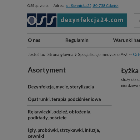
OSS sp. z o.o.
Adres:
ul. Siennicka 25, 80-758 Gdańsk
O nas
Regulamin
Warunki ha
Jesteś tu:
Strona główna
Specjalizacje medyczne A-Z
Ort
Asortyment
Łyżka
służy do z
nierdzewne
Dezynfekcja, mycie, sterylizacja
Opatrunki, terapia podciśnieniowa
Rękawiczki, odzież, obłożenia,
podkłady, pościele
Igły, probówki, strzykawki, infuzja,
cewniki