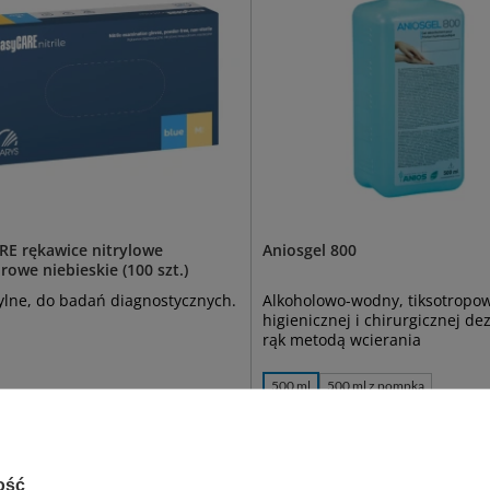
RE rękawice nitrylowe
Aniosgel 800
owe niebieskie (100 szt.)
ylne, do badań diagnostycznych.
Alkoholowo-wodny, tiksotropow
higienicznej i chirurgicznej dez
rąk metodą wcierania
500 ml
500 ml z pompką
10,99 zł - 13,99 zł
Dostępny
ostępny
WYBIERZ WARIANT
 KOSZYKA
ość