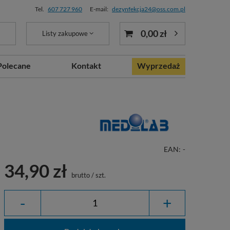
Tel.
607 727 960
E-mail:
dezynfekcja24@oss.com.pl
0,00 zł
Listy zakupowe
Polecane
Kontakt
Wyprzedaż
EAN:
-
34,90 zł
brutto
/
szt.
-
+