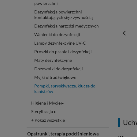
powierzchni
Dezynfekcja powierzchni
kontaktujących się z żywnością
Dezynfekcja narzędzi medycznych
Wanienki do dezynfekcji
Lampy dezynfekcyjne UV-C
Proszki do prania i dezynfekcji
Maty dezynfekcyjne
Dozowniki do dezynfekcji
Myjki ultradźwiękowe
Pompki, spryskiwacze, klucze do
kanistrów
Higiena i Mycie ▸
Sterylizacja ▸
+ Pokaż wszystkie
Uchw
Opatrunki, terapia podciśnieniowa