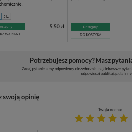
chemicznie.
5 L.
5,50 zł
ostępny
Dostępny
RZ WARIANT
DO KOSZYKA
Potrzebujesz pomocy? Masz pytani
Zadaj pytanie a my odpowiemy niezwłocznie, najciekawsze pytani
odpowiedzi publikując dla inny
z swoją opinię
Twoja ocena: