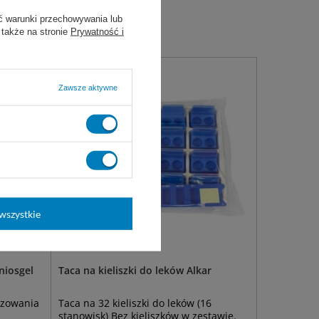
ć warunki przechowywania lub
 także na stronie
Prywatność i
Zawsze aktywne
wszystkie
niosgel
Taca na kieliszki do leków Alkar
ozowania
Taca na 32 kieliszki do leków (16
stanowisk) Bez kieliszków w zestawie.