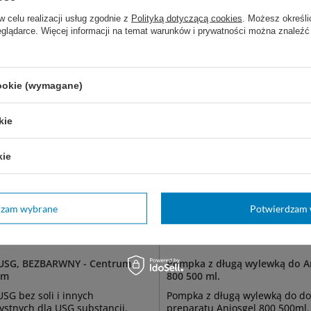
w celu realizacji usług zgodnie z
Polityką dotyczącą cookies
. Możesz określi
z także:
eglądarce. Więcej informacji na temat warunków i prywatności można znaleźć
cookie (wymagane)
kie
kie
dzam wybrane
Potwierdzam 
 USG, BEZBARWNY - Centrum
Pompka z długą wylewką do A
um
800 500 ml.
USG bez soli i innych
Pompka z długą wylewką do d
ystnych dla USG substancji.
preparatu Aniosgel 800 500ml.