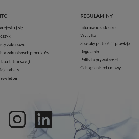
NTO
REGULAMINY
Informacje o sklepie
arejestruj się
Wysyłka
oszyk
Sposoby płatności i prowizje
isty zakupowe
Regulamin
ista zakupionych produktów
Polityka prywatności
istoria transakcji
Odstąpienie od umowy
oje rabaty
ewsletter