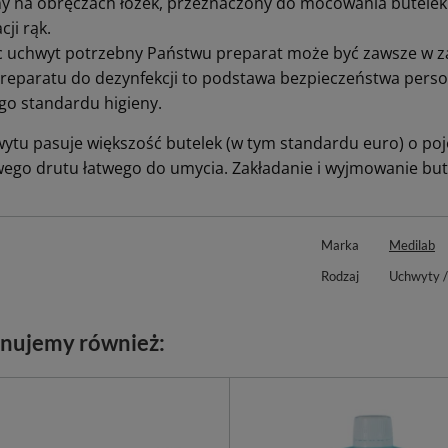
y na obręczach łóżek, przeznaczony do mocowania butelek 5
cji rąk.
c uchwyt potrzebny Państwu preparat może być zawsze w z
preparatu do dezynfekcji to podstawa bezpieczeństwa perso
go standardu higieny.
ytu pasuje większość butelek (w tym standardu euro) o p
ego drutu łatwego do umycia. Zakładanie i wyjmowanie but
Marka
Medilab
Rodzaj
Uchwyty /
nujemy również: