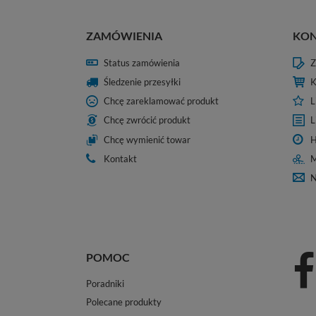
ZAMÓWIENIA
KO
Status zamówienia
Z
Śledzenie przesyłki
K
Chcę zareklamować produkt
L
Chcę zwrócić produkt
L
Chcę wymienić towar
H
Kontakt
M
N
POMOC
Poradniki
Polecane produkty