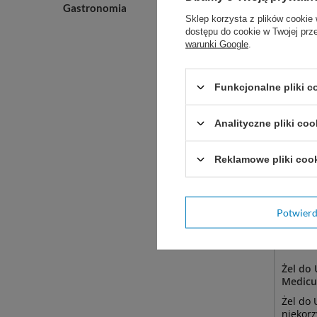
Gastronomia
Sklep korzysta z plików cookie 
Zobac
dostępu do cookie w Twojej prz
warunki Google
.
Funkcjonalne pliki 
Analityczne pliki coo
Reklamowe pliki coo
Potwier
Żel do
Medic
Żel do 
niekorz