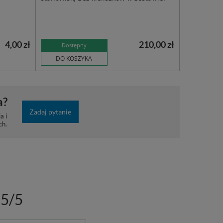
4,00 zł
210,00 zł
Dostępny
DO KOSZYKA
a?
Zadaj pytanie
a i
ch.
5/5