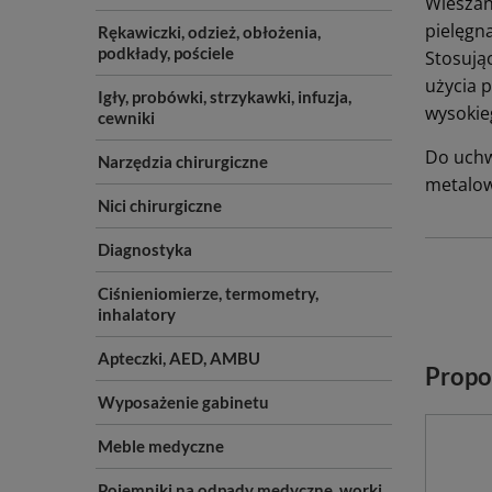
Wieszan
pielęgna
Rękawiczki, odzież, obłożenia,
podkłady, pościele
Stosują
użycia 
Igły, probówki, strzykawki, infuzja,
wysokie
cewniki
Do uchw
Narzędzia chirurgiczne
metalow
Nici chirurgiczne
Diagnostyka
Ciśnieniomierze, termometry,
inhalatory
Apteczki, AED, AMBU
Propo
Wyposażenie gabinetu
Meble medyczne
Pojemniki na odpady medyczne, worki,