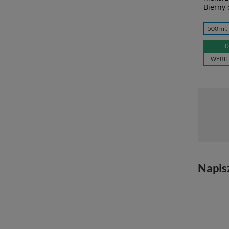
Bierny 
500 ml.
D
WYBIE
Napis