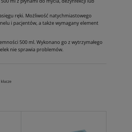
00 ml z płynami do mycia, dezynfekcji lub
asięgu ręki. Możliwość natychmiastowego
nelu i pacjentów, a także wymagany element
ojemności 500 ml. Wykonano go z wytrzymałego
elek nie sprawia problemów.
 klucze