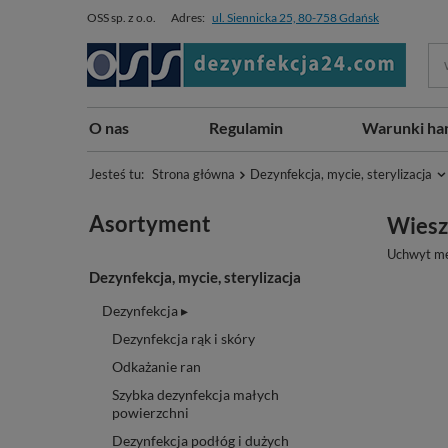
OSS sp. z o.o.
Adres:
ul. Siennicka 25, 80-758 Gdańsk
O nas
Regulamin
Warunki ha
Jesteś tu:
Strona główna
Dezynfekcja, mycie, sterylizacja
Asortyment
Wiesz
Uchwyt me
Dezynfekcja, mycie, sterylizacja
Dezynfekcja ▸
Dezynfekcja rąk i skóry
Odkażanie ran
Szybka dezynfekcja małych
powierzchni
Dezynfekcja podłóg i dużych