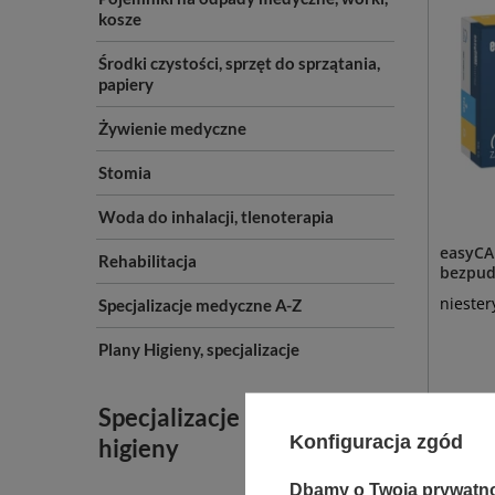
kosze
Środki czystości, sprzęt do sprzątania,
papiery
Żywienie medyczne
Stomia
Woda do inhalacji, tlenoterapia
easyCA
Rehabilitacja
bezpudr
niester
Specjalizacje medyczne A-Z
Plany Higieny, specjalizacje
Specjalizacje i plany
D
Konfiguracja zgód
higieny
DO
Dbamy o Twoją prywatn