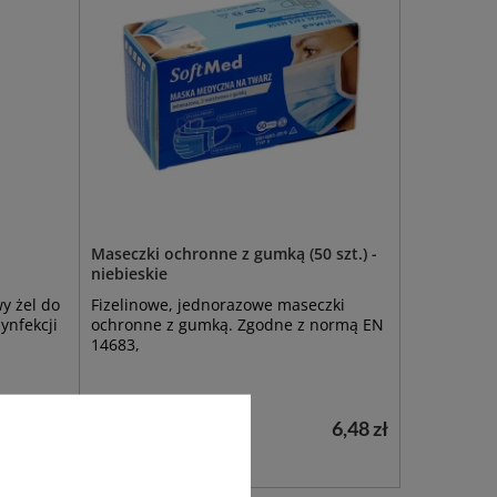
Maseczki ochronne z gumką (50 szt.) -
niebieskie
y żel do
Fizelinowe, jednorazowe maseczki
ynfekcji
ochronne z gumką. Zgodne z normą EN
14683,
26,50 zł
6,48 zł
Dostępny
DO KOSZYKA