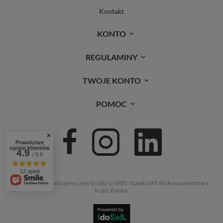
Kontakt
KONTO
REGULAMINY
TWOJE KONTO
POMOC
Prawdziwe
opinie klientów
4.9
/ 5.0
12 opinii
W sklepie prezentujemy ceny brutto (z VAT).
Stawki VAT dla konsumentów z
kraju:
Polska
.