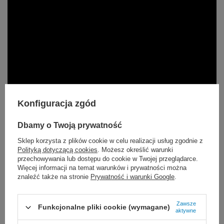
Konfiguracja zgód
Dbamy o Twoją prywatność
Sklep korzysta z plików cookie w celu realizacji usług zgodnie z
Polityką dotyczącą cookies
. Możesz określić warunki
Częstotliwość zmian opatrunku powinna być wskazana
przechowywania lub dostępu do cookie w Twojej przeglądarce.
przez lekarza lub skonsultowana z nim. Maksymalny
Więcej informacji na temat warunków i prywatności można
znaleźć także na stronie
Prywatność i warunki Google
.
czas noszenia opatrunku wynosi 5 - 7 dni.
Opatrunek należy zmienić, gdy zabarwienie dotrze do
Zawsze
Funkcjonalne pliki cookie (wymagane)
aktywne
brzegu rany.