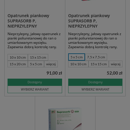
Opatrunek piankowy
Opatrunek piankowy
SUPRASORB P,
SUPRASORB P,
NIEPRZYLEPNY
NIEPRZYLEPNY
Nieprzylepny, jałowy opatrunek z
Nieprzylepny, jałowy opatrunek z
pianki poliuretanowej do ran o
pianki poliuretanowej do ran o
umiarkowanym wysięku.
umiarkowanym wysięku.
Zapewnia dobrą kontrolę rany.
Zapewnia dobrą kontrolę rany.
5 x 5 cm
7,5 x 7,5 cm
10 x 10 cm
15 x 15 cm
15 x 20 cm
5 x 5 cm
więcej
10 x 10 cm
15 x 15 cm
więcej
91,00 zł
52,00 zł
Dostępny
Dostępny
WYBIERZ WARIANT
WYBIERZ WARIANT