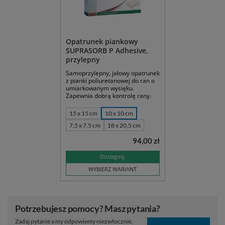
Opatrunek piankowy
SUPRASORB P Adhesive,
przylepny
Samoprzylepny, jałowy opatrunek
z pianki poliuretanowej do ran o
umiarkowanym wysięku.
Zapewnia dobrą kontrolę rany.
15 x 15 cm
10 x 10 cm
7,5 x 7,5 cm
18 x 20,5 cm
94,00 zł
Dostępny
WYBIERZ WARIANT
Potrzebujesz pomocy? Masz pytania?
Zadaj pytanie a my odpowiemy niezwłocznie,