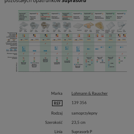
pozostałych opatrunków
Suprasorb
Marka
Lohmann & Rauscher
139 356
REF
Rodzaj
samoprzylepny
Szerokość
23,5 cm
Linia
Suprasorb P