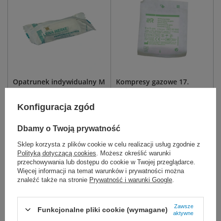
Opatrunek indywidualny M
Kompresy gazowe 17.
8 x 10 cm - Matopat
nitkowe 8. warst. (3 szt.)
STERYLNE - L&R
Konfiguracja zgód
Kompres nieprzylepiający się do
Kompres jałowy z gazy 17.
ran.
nitkowej, 8.warstwowej. Do
bezpośredniego opatrywania ran.
Dbamy o Twoją prywatność
Sklep korzysta z plików cookie w celu realizacji usług zgodnie z
5 x 5 cm
7,5 x 7,5 cm
Polityką dotyczącą cookies
. Możesz określić warunki
M 8 x 10 cm
G 10 x 12 cm
10 x 10 cm
przechowywania lub dostępu do cookie w Twojej przeglądarce.
Więcej informacji na temat warunków i prywatności można
6,50 zł
0,48 zł
znaleźć także na stronie
Prywatność i warunki Google
.
Dostępny
Dostępny
WYBIERZ WARIANT
WYBIERZ WARIANT
Zawsze
Funkcjonalne pliki cookie (wymagane)
aktywne