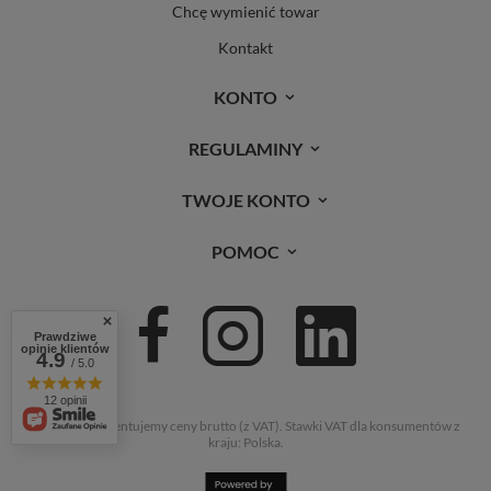
Chcę wymienić towar
Kontakt
KONTO
REGULAMINY
TWOJE KONTO
POMOC
Prawdziwe
opinie klientów
4.9
/ 5.0
12 opinii
W sklepie prezentujemy ceny brutto (z VAT).
Stawki VAT dla konsumentów z
kraju:
Polska
.