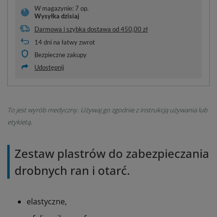
W magazynie: 7 op.
Wysyłka
dzisiaj
Darmowa i szybka dostawa
od
450,00 zł
14
dni na łatwy zwrot
Bezpieczne zakupy
Udostępnij
To jest wyrób medyczny. Używaj go zgodnie z instrukcją używania lub
etykietą.
Zestaw plastrów do zabezpieczania
drobnych ran i otarć.
elastyczne,