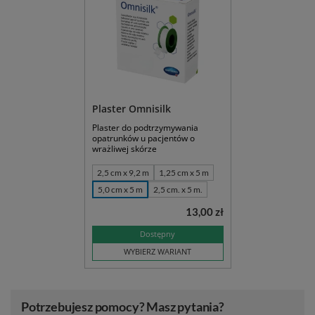
Plaster Omnisilk
Plaster do podtrzymywania
opatrunków u pacjentów o
wrażliwej skórze
2,5 cm x 9,2 m
1,25 cm x 5 m
5,0 cm x 5 m
2,5 cm. x 5 m.
13,00 zł
Dostępny
WYBIERZ WARIANT
Potrzebujesz pomocy? Masz pytania?