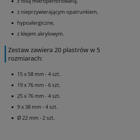
z folią mikroperforowaną,
z nieprzywierającym opatrunkiem,
hypoalergiczne,
z klejem akrylowym.
Zestaw zawiera 20 plastrów w 5
rozmiarach:
15 x 58 mm - 4 szt.
19 x 76 mm - 6 szt.
25 x 76 mm - 4 szt.
9 x 38 mm - 4 szt.
Ø
22 mm - 2 szt.