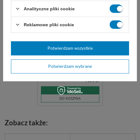
Analityczne pliki cookie
Reklamowe pliki cookie
Potwierdzam wszystkie
Gaziki do dezynfekcji 6 x 6
cm (100 szt.) UroMed
Potwierdzam wybrane
Gaziki do dezynfekcji skóry.
7,00 zł
Dostępny
DO KOSZYKA
Zobacz także: