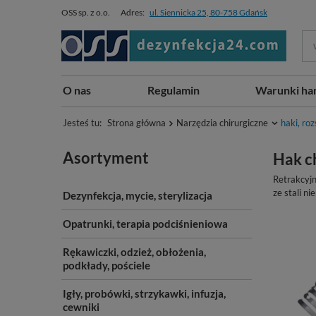
OSS sp. z o.o.
Adres:
ul. Siennicka 25, 80-758 Gdańsk
O nas
Regulamin
Warunki ha
Jesteś tu:
Strona główna
Narzędzia chirurgiczne
haki, ro
Asortyment
Hak c
Retrakcyjn
ze stali ni
Dezynfekcja, mycie, sterylizacja
Opatrunki, terapia podciśnieniowa
Rękawiczki, odzież, obłożenia,
podkłady, pościele
Igły, probówki, strzykawki, infuzja,
cewniki