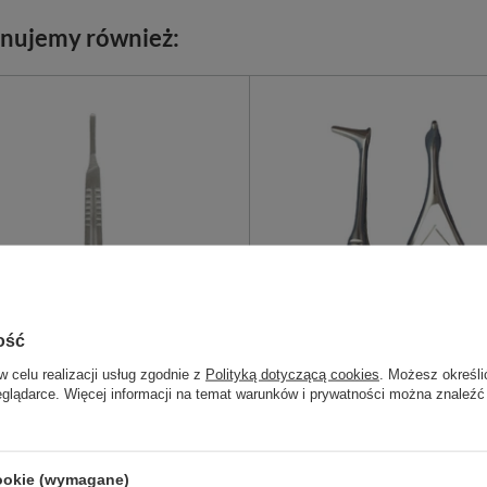
nujemy również:
ość
w celu realizacji usług zgodnie z
Polityką dotyczącą cookies
. Możesz określi
eglądarce. Więcej informacji na temat warunków i prywatności można znaleźć
 do ostrza skalpela
Wziernik nosowy HARTMANN 
dorosłych
do skalpela, kompatybilny z
Laryngologiczny wziernik typu
i od nr 18 do 36. Ze stali
Hartmann wielokrotnego użytk
cookie (wymagane)