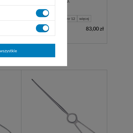
Jednorazowego użytku.
nr 10
nr 10A
nr 11
nr 12
więcej
61,00 zł
83,00 zł
Dostępny
WYBIERZ WARIANT
wszystkie