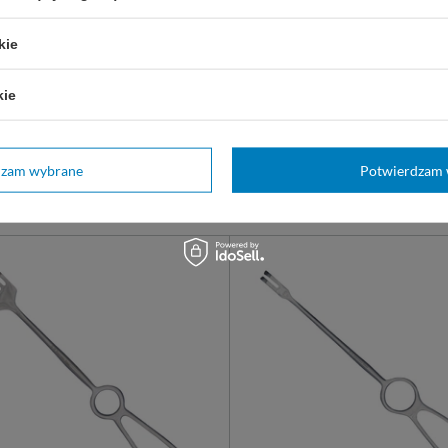
ewnej. Wygrawerowana miarka
wycie.
kie
ny
nr 3
nr 4
IAA
Metech
12,00 zł
kie
ostępny
Dostępny
RZ WARIANT
WYBIERZ WARIANT
dzam wybrane
Potwierdzam 
z także: