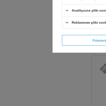
nierdz
na uch
Analityczne pliki coo
podwój
Reklamowe pliki coo
D
WYBIE
Potwier
Zobac