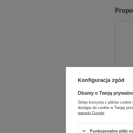
Propo
Konfiguracja zgód
Dbamy o Twoją prywatn
Sklep korzysta z plików cookie 
dostępu do cookie w Twojej prz
Uchwyt
warunki Google
.
Uchwyt 
ostrzam
Funkcjonalne pliki 