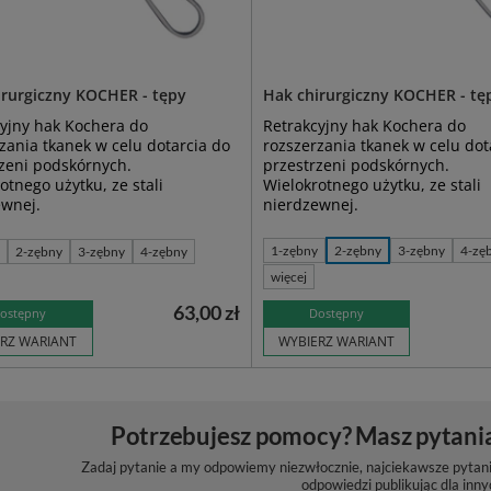
irurgiczny KOCHER - tępy
Hak chirurgiczny KOCHER - tę
yjny hak Kochera do
Retrakcyjny hak Kochera do
zania tkanek w celu dotarcia do
rozszerzania tkanek w celu dot
zeni podskórnych.
przestrzeni podskórnych.
otnego użytku, ze stali
Wielokrotnego użytku, ze stali
ewnej.
nierdzewnej.
1-zębny
2-zębny
3-zębny
4-zę
y
2-zębny
3-zębny
4-zębny
więcej
63,00 zł
ostępny
Dostępny
RZ WARIANT
WYBIERZ WARIANT
Potrzebujesz pomocy? Masz pytani
Zadaj pytanie a my odpowiemy niezwłocznie, najciekawsze pytani
odpowiedzi publikując dla inny