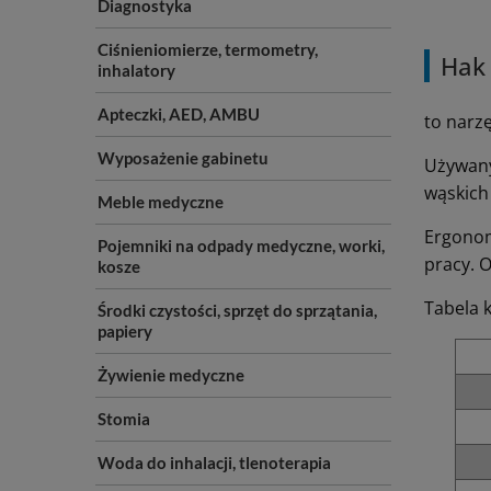
Diagnostyka
Ciśnieniomierze, termometry,
Hak 
inhalatory
Apteczki, AED, AMBU
to narz
Wyposażenie gabinetu
Używany
wąskich
Meble medyczne
Ergonom
Pojemniki na odpady medyczne, worki,
pracy. O
kosze
Tabela
Środki czystości, sprzęt do sprzątania,
papiery
Żywienie medyczne
Stomia
Woda do inhalacji, tlenoterapia