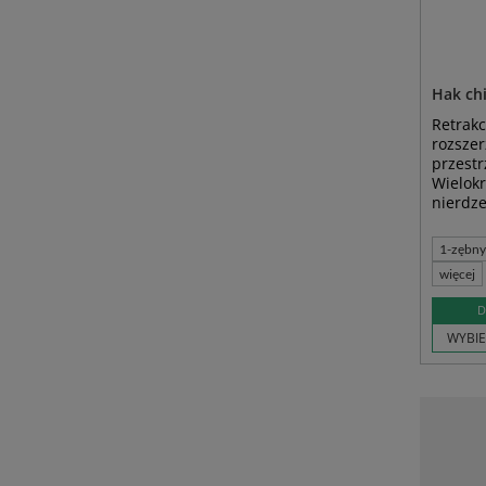
Hak ch
Retrakc
rozszer
przestr
Wielokr
nierdz
1-zębn
więcej
D
WYBIE