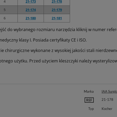
4
21-173
21-178
5
21-174
21-179
6
21-180
21-181
ejść do wybranego rozmiaru narzędzia kliknij w numer refer
dyczny klasy I. Posiada certyfikaty CE i ISO.
e chirurgiczne wykonane z wysokiej jakości stali nierdzewne
otnego użytku. Przed użyciem kleszczyki należy wysterylizo
Marka
IAA Surgic
21-178
REF
Typ
Kocher