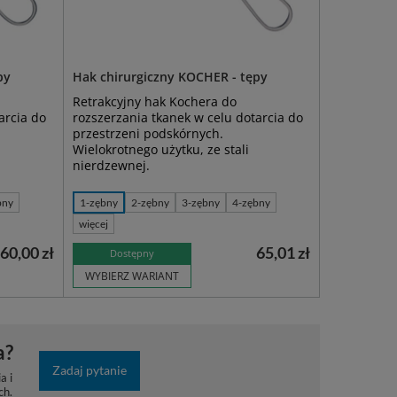
py
Hak chirurgiczny KOCHER - tępy
Retrakcyjny hak Kochera do
arcia do
rozszerzania tkanek w celu dotarcia do
przestrzeni podskórnych.
Wielokrotnego użytku, ze stali
nierdzewnej.
bny
1-zębny
2-zębny
3-zębny
4-zębny
więcej
60,00 zł
65,01 zł
Dostępny
WYBIERZ WARIANT
a?
Zadaj pytanie
a i
ch.