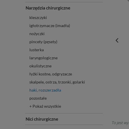
Narzędzia chirurgiczne
kleszczyki
igłotrzymacze (imadła)
nożyczki
pincety (pęsety)
lusterka
laryngologiczne
okulistyczne
łyżki kostne, odgryzacze
skalpele, ostrza, trzonki, golarki
haki, rozszerzadła
pozostałe
+ Pokaż wszystkie
Nici chirurgiczne
To jest wy