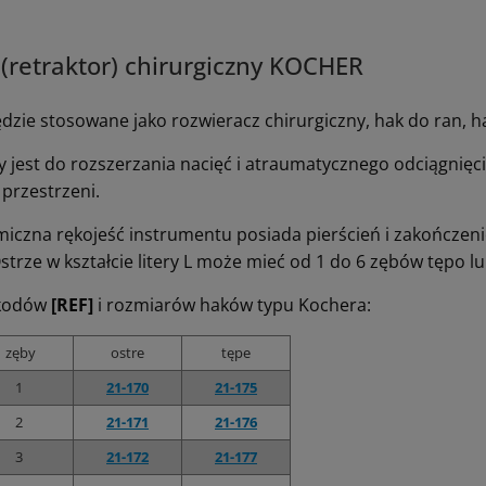
(retraktor) chirurgiczny KOCHER
ędzie stosowane jako rozwieracz chirurgiczny, hak do ran, h
 jest do rozszerzania nacięć i atraumatycznego odciągnięc
 przestrzeni.
iczna rękojeść instrumentu posiada pierścień i zakończenie 
strze w kształcie litery L może mieć od 1 do 6 zębów tępo 
 kodów
[REF]
i rozmiarów haków typu Kochera:
zęby
ostre
tępe
1
21-170
21-175
2
21-171
21-176
3
21-172
21-177