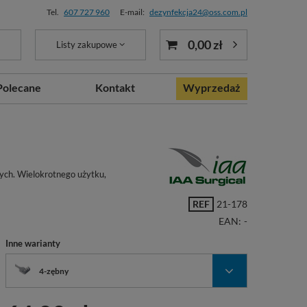
Tel.
607 727 960
E-mail:
dezynfekcja24@oss.com.pl
0,00 zł
Listy zakupowe
Polecane
Kontakt
Wyprzedaż
nych. Wielokrotnego użytku,
REF
21-178
EAN:
-
Inne warianty
4-zębny