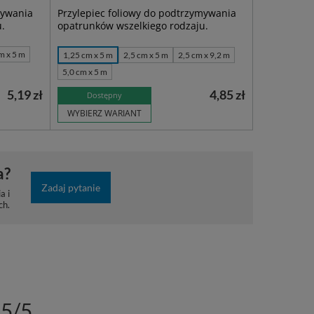
mywania
Przylepiec foliowy do podtrzymywania
u.
opatrunków wszelkiego rodzaju.
m x 5 m
1,25 cm x 5 m
2,5 cm x 5 m
2,5 cm x 9,2 m
5,0 cm x 5 m
5,19 zł
4,85 zł
Dostępny
WYBIERZ WARIANT
a?
Zadaj pytanie
a i
ch.
5/5