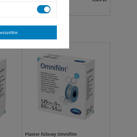
WYBIERZ WARIANT
wszystkie
Plaster foliowy Omnifilm