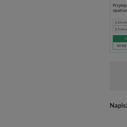
Przylep
opatrun
1,25 cm
2,5 cm x
D
WYBIE
Napis