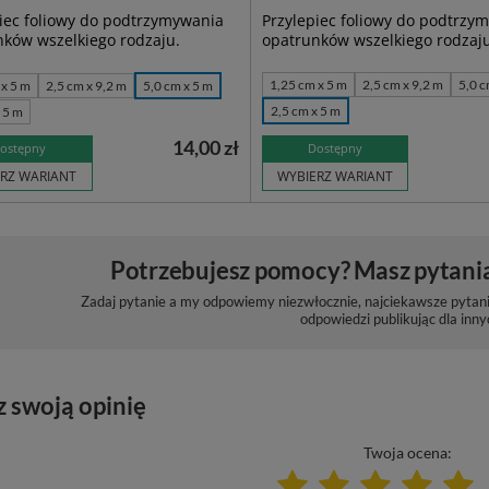
iec foliowy do podtrzymywania
Przylepiec foliowy do podtrzy
ków wszel­kiego rodzaju.
opatrunków wszel­kiego rodzaj
1,25 cm x 5 m
2,5 cm x 9,2 m
5,0 c
 x 5 m
2,5 cm x 9,2 m
5,0 cm x 5 m
2,5 cm x 5 m
 5 m
14,00 zł
ostępny
Dostępny
RZ WARIANT
WYBIERZ WARIANT
Potrzebujesz pomocy? Masz pytani
Zadaj pytanie a my odpowiemy niezwłocznie, najciekawsze pytani
odpowiedzi publikując dla inny
z swoją opinię
Twoja ocena: