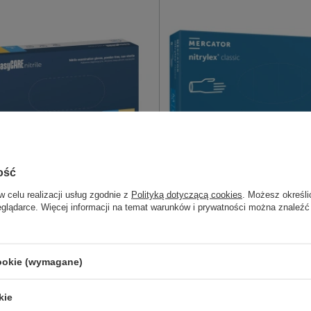
ość
w celu realizacji usług zgodnie z
Polityką dotyczącą cookies
. Możesz określi
RE rękawice nitrylowe
NITRYLEX CLASSIC - Rękawice 
eglądarce. Więcej informacji na temat warunków i prywatności można znaleźć
owe niebieskie (100 szt.)
bezpudrowe (100 szt.)
ylne, do badań diagnostycznych.
Syntetyczne, nitrylowe rękawic
bezpudrowe są zalecane dla o
uczulonych na lateks.
cookie (wymagane)
kie
10,99 zł - 13,99 zł
12,99 zł 
ostępny
Dostępny