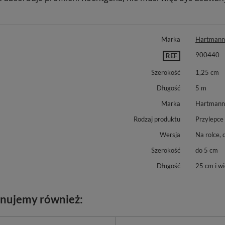
Marka
Hartmann
900440
REF
Szerokość
1,25 cm
Długość
5 m
Marka
Hartmann
Rodzaj produktu
Przylepce
Wersja
Na rolce, 
Szerokość
do 5 cm
Długość
25 cm i wi
nujemy również: