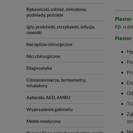
Rękawiczki, odzież, obłożenia,
podkłady, pościele
Plaster
itp. u 
Igły, probówki, strzykawki, infuzja,
cewniki
Plaster
Narzędzia chirurgiczne
Hi
Nici chirurgiczne
Po
Diagnostyka
Pr
Ciśnieniomierze, termometry,
Do
inhalatory
Od
Apteczki, AED, AMBU
Tr
Wyposażenie gabinetu
Zą
st
Meble medyczne
Ni