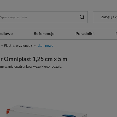
Zaloguj się
ndlowe
Referencje
Poradniki:
Plastry, przylepce ▸
tkaninowe
er Omniplast 1,25 cm x 5 m
ymywania opatrunków wszel­kiego rodzaju.