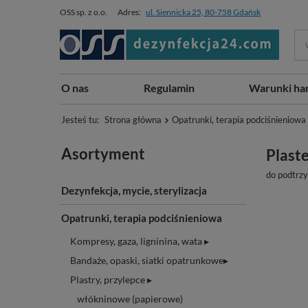
OSS sp. z o.o.
Adres:
ul. Siennicka 25, 80-758 Gdańsk
O nas
Regulamin
Warunki ha
Jesteś tu:
Strona główna
Opatrunki, terapia podciśnieniowa
Asortyment
Plast
do podtrz
Dezynfekcja, mycie, sterylizacja
Opatrunki, terapia podciśnieniowa
Kompresy, gaza, ligninina, wata ▸
Bandaże, opaski, siatki opatrunkowe▸
Plastry, przylepce ▸
włókninowe (papierowe)