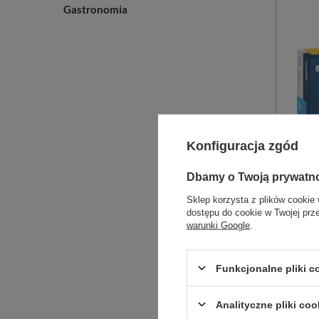
Gastronomia
Konfiguracja zgód
Dbamy o Twoją prywatn
Sklep korzysta z plików cookie 
easyCA
dostępu do cookie w Twojej prz
bezpudr
warunki Google
.
niester
Funkcjonalne pliki 
Analityczne pliki coo
D