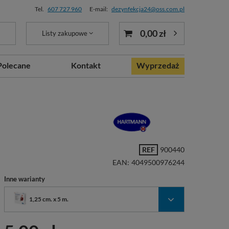
Tel.
607 727 960
E-mail:
dezynfekcja24@oss.com.pl
0,00 zł
Listy zakupowe
Polecane
Kontakt
Wyprzedaż
REF
900440
EAN:
4049500976244
Inne warianty
1,25 cm. x 5 m.