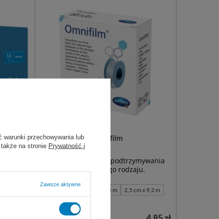
ć warunki przechowywania lub
nitrylowe
Plaster foliowy Omnifilm
 także na stronie
Prywatność i
e
Przylepiec foliowy do podtrzymywania
sób
opatrunków wszelkiego rodzaju.
Zawsze aktywne
1,25 cm x 5 m
2,5 cm x 5 m
2,5 cm x 9,2 m
5,0 cm x 5 m
- 14,99 zł
4,85 zł
Dostępny