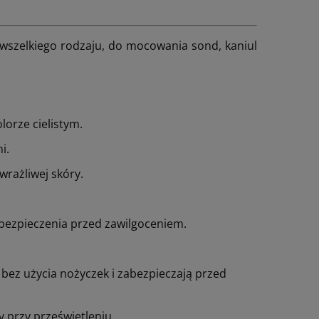
szel­kiego rodzaju, do mocowania sond, kaniul
lorze cielistym.
i.
wrażliwej skóry.
ezpieczenia przed zawilgoceniem.
 bez użycia nożyczek i zabezpieczają przed
 przy prześwietleniu.