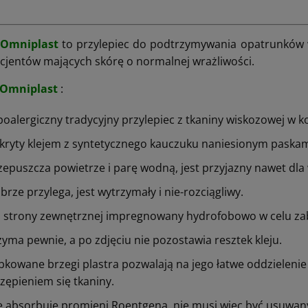
 Omniplast
to przylepiec do podtrzymywania opatrunków w
pacjentów mających skórę o normalnej wrażliwości.
 Omniplast
:
poalergiczny tradycyjny przylepiec z tkaniny wiskozowej w ko
kryty klejem z syntetycznego kau­czuku naniesionym paskam
zepuszcza powietrze i parę wodną, jest przyjazny nawet dla 
brze przylega, jest wytrzymały i nie-rozciągliwy.
 strony zewnętrznej impregnowany hydrofobowo w celu zab
zyma pewnie, a po zdjęciu nie po­zostawia resztek kleju.
bkowane brzegi plastra pozwalają na jego łatwe oddzielenie
rzę­pieniem się tkaniny.
e absorbuje promieni Roentgena, nie musi więc być usuwany