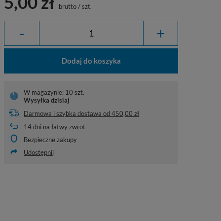
5,00 zł
brutto
/
szt.
-
+
Dodaj do koszyka
W magazynie: 10 szt.
Wysyłka
dzisiaj
Darmowa i szybka dostawa
od
450,00 zł
14
dni na łatwy zwrot
Bezpieczne zakupy
Udostępnij