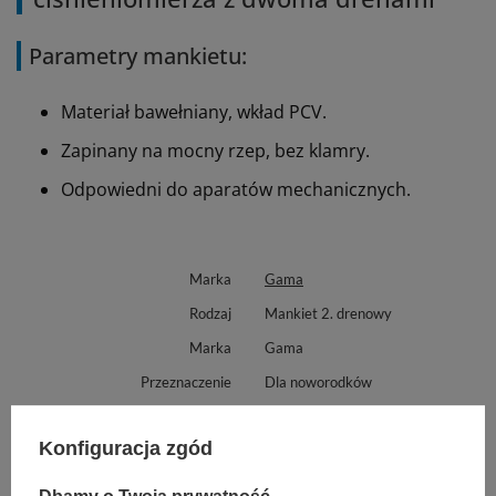
Parametry mankietu:
Materiał bawełniany, wkład PCV.
Zapinany na mocny rzep, bez klamry.
Odpowiedni do aparatów mechanicznych.
Marka
Gama
Rodzaj
Mankiet 2. drenowy
Marka
Gama
Przeznaczenie
Dla noworodków
Proponujemy również:
Konfiguracja zgód