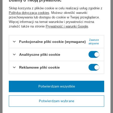
Dbamy o Twoją prywatność
Sklep korzysta z plików cookie w celu realizacji usług zgodnie z
Polityką dotyczącą cookies
. Możesz określić warunki
przechowywania lub dostępu do cookie w Twojej przeglądarce.
Więcej informacji na temat warunków i prywatności można
znaleźć także na stronie
Prywatność i warunki Google
.
Zawsze
Funkcjonalne pliki cookie (wymagane)
aktywne
Mankiet do
Maska ratownicza
ciśnieniomierza z 2
jednorazowa
drenami dla niemowląt
Analityczne pliki cookie
Maseczka do sztucznego
oddychania typu M2.
dwuwężykowy mankiet
niemowlęcy.
Reklamowe pliki cookie
17,00 zł
3,10 zł
Dostępny
Dostępny
Potwierdzam wszystkie
DO KOSZYKA
DO KOSZYKA
Potwierdzam wybrane