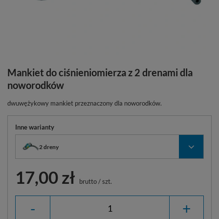
Mankiet do ciśnieniomierza z 2 drenami dla
noworodków
dwuwężykowy mankiet przeznaczony dla noworodków.
Inne warianty
2 dreny
17,00 zł
brutto
/
szt.
-
+