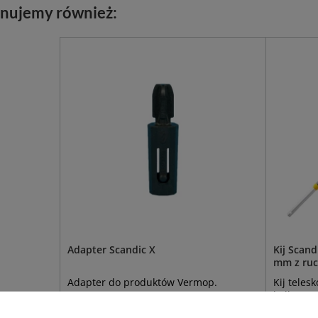
nujemy również:
Adapter Scandic X
Kij Scan
mm z ruc
Adapter do produktów Vermop.
Kij tele
kulką.
TopLock
Stiel