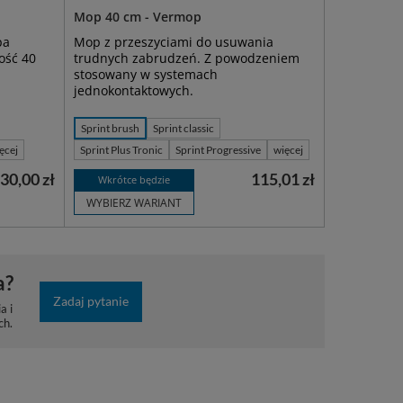
Mop 40 cm - Vermop
pa
Mop z przeszyciami do usuwania
ość 40
trudnych zabrudzeń. Z powodzeniem
stosowany w systemach
jednokontaktowych.
Sprint brush
Sprint classic
ęcej
Sprint Plus Tronic
Sprint Progressive
więcej
30,00 zł
115,01 zł
Wkrótce będzie
WYBIERZ WARIANT
a?
Zadaj pytanie
a i
ch.