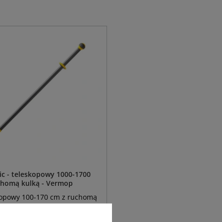
dic - teleskopowy 1000-1700
homą kulką - Vermop
skopowy 100-170 cm z ruchomą