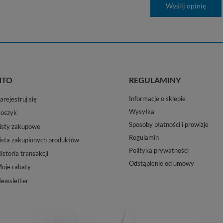
Wyślij opinię
NTO
REGULAMINY
Informacje o sklepie
arejestruj się
Wysyłka
oszyk
Sposoby płatności i prowizje
isty zakupowe
Regulamin
ista zakupionych produktów
Polityka prywatności
istoria transakcji
Odstąpienie od umowy
oje rabaty
ewsletter