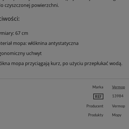
do czyszczonej powierzchni.
ciwości:
miary: 67 cm
teriał mopa: włóknina antystatyczna
gonomiczny uchwyt
ókna mopa przyciągają kurz, po użyciu przepłukać wodą.
Marka
Vermop
13984
REF
Producent
Vermop
Produkty
Mopy