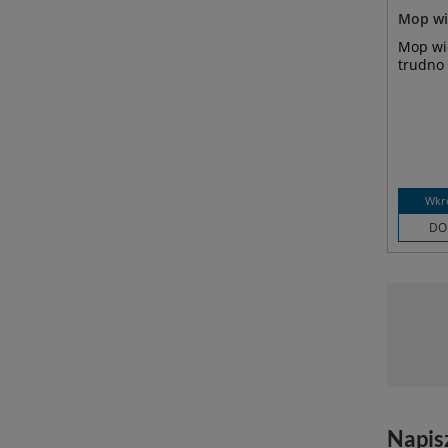
Mop wi
Mop wi
trudno
Wkr
DO
Napis