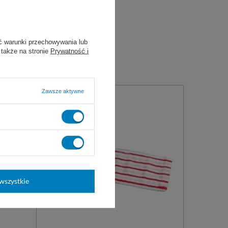
310,00 zł
e będzie
OSZYKA
ć warunki przechowywania lub
 także na stronie
Prywatność i
Zawsze aktywne
wszystkie