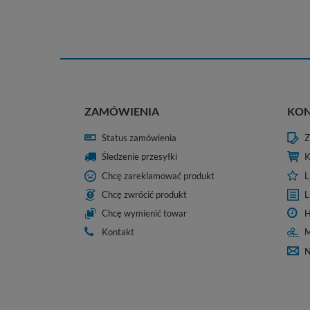
ZAMÓWIENIA
KO
Status zamówienia
Z
Śledzenie przesyłki
K
Chcę zareklamować produkt
L
Chcę zwrócić produkt
L
Chcę wymienić towar
H
Kontakt
M
N