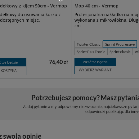
dełkowy z kijem 50cm - Vermop
Mop 40 cm - Vermop
dełkowy do usuwania kurzu z
Profesjonalna nakładka na mo
 dostępnych miejsc.
wykonana z mikrowłókna. Dług
cm.
Twixter Classic
Sprint Progressive
Sprint Plus Tronic
Sprint classic
wi
76,40 zł
Wkrótce będzie
ótce będzie
WYBIERZ WARIANT
 KOSZYKA
Potrzebujesz pomocy? Masz pytani
Zadaj pytanie a my odpowiemy niezwłocznie, najciekawsze pytani
odpowiedzi publikując dla inny
z swoją opinię