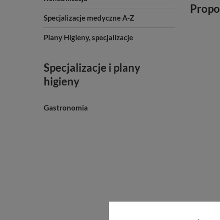
Propo
Specjalizacje medyczne A-Z
Plany Higieny, specjalizacje
Specjalizacje i plany
higieny
Gastronomia