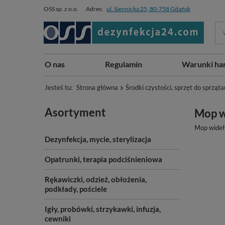
OSS sp. z o.o.
Adres:
ul. Siennicka 25, 80-758 Gdańsk
O nas
Regulamin
Warunki ha
Jesteś tu:
Strona główna
Środki czystości, sprzęt do sprząta
Asortyment
Mop w
Mop widełk
Dezynfekcja, mycie, sterylizacja
Opatrunki, terapia podciśnieniowa
Rękawiczki, odzież, obłożenia,
podkłady, pościele
Igły, probówki, strzykawki, infuzja,
cewniki