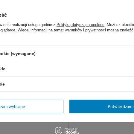
7,50 zł
Wkrótce będzie
Wkrótc
ość
WYBIERZ WARIANT
DO K
w celu realizacji usług zgodnie z
Polityką dotyczącą cookies
. Możesz określi
eglądarce. Więcej informacji na temat warunków i prywatności można znaleźć
z także:
cookie (wymagane)
kie
kie
dzam wybrane
Potwierdzam 