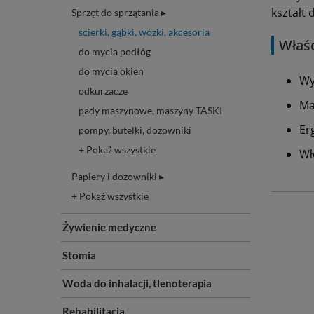
kształt 
Sprzęt do sprzątania ▸
ścierki, gąbki, wózki, akcesoria
Właś
do mycia podłóg
do mycia okien
Wy
odkurzacze
Ma
pady maszynowe, maszyny TASKI
Er
pompy, butelki, dozowniki
+ Pokaż wszystkie
Wł
Papiery i dozowniki ▸
+ Pokaż wszystkie
Żywienie medyczne
Stomia
Woda do inhalacji, tlenoterapia
Rehabilitacja