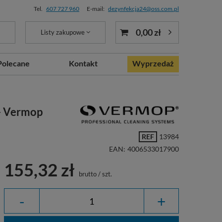
Tel.
607 727 960
E-mail:
dezynfekcja24@oss.com.pl
0,00 zł
Listy zakupowe
Polecane
Kontakt
Wyprzedaż
 - Vermop
REF
13984
EAN:
4006533017900
155,32 zł
brutto
/
szt.
-
+