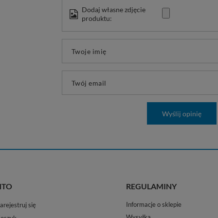
Dodaj własne zdjęcie
produktu:
Twoje imię
Twój email
Wyślij opinię
NTO
REGULAMINY
Informacje o sklepie
arejestruj się
Wysyłka