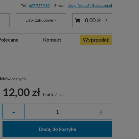
Tel.
607 727 960
E-mail:
dezynfekcja24@oss.com.pl
0,00 zł
Listy zakupowe
Polecane
Kontakt
Wyprzedaż
 leków ocznych.
12,00 zł
brutto
/
szt.
-
+
Dodaj do koszyka