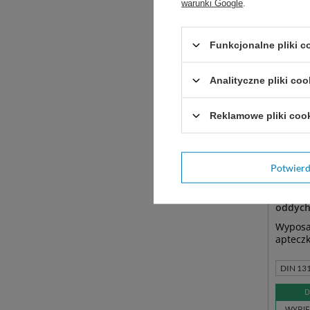
warunki Google
.
Funkcjonalne pliki 
Analityczne pliki coo
Reklamowe pliki coo
Potwier
Aptecz
wyposa
oddych
Wyposa
apteczk
DIN 13
D
WYBIE