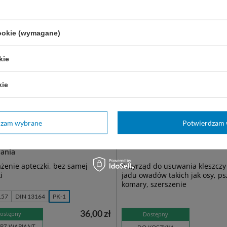
cookie (wymagane)
kie
kie
dzam wybrane
Potwierdzam 
ka pierwszej pomocy -
Przyrząd do usuwania kleszczy
żenie + aparat do sztucznego
ania
żenie apteczki, bez samej
Przyrząd do usuwania kleszczy
i
jadu owadów takich jak osy, ps
komary, szerszenie
157
DIN 13164
PK-1
36,00 zł
ostępny
Dostępny
RZ WARIANT