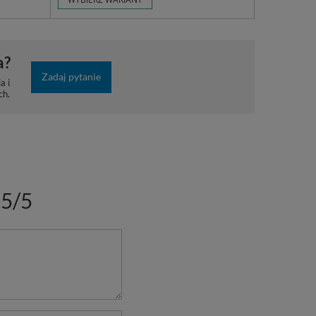
a?
Zadaj pytanie
a i
ch.
5/5