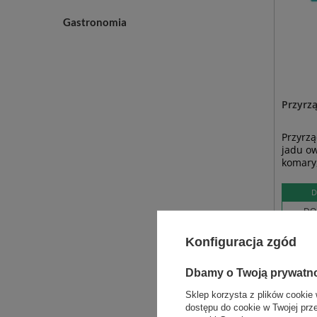
Gastronomia
Przyrzą
Przyrzą
jadu ow
komary,
D
DO
Konfiguracja zgód
Zobac
Dbamy o Twoją prywatn
Sklep korzysta z plików cookie 
dostępu do cookie w Twojej prz