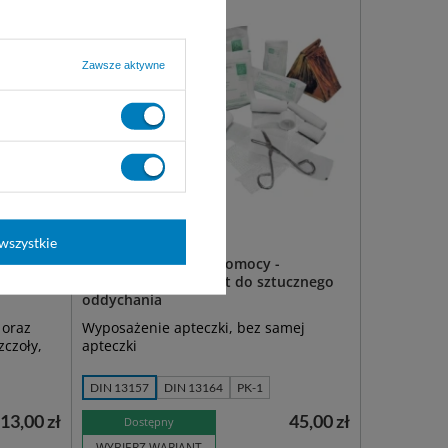
Zawsze aktywne
wszystkie
 i jadu
Apteczka pierwszej pomocy -
wyposażenie + aparat do sztucznego
oddychania
 oraz
Wyposażenie apteczki, bez samej
zczoły,
apteczki
DIN 13157
DIN 13164
PK-1
13,00 zł
45,00 zł
Dostępny
WYBIERZ WARIANT