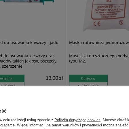
d do usuwania kleszczy i jadu
Maska ratownicza jednorazow
d do usuwania kleszczy oraz
Maseczka do sztucznego oddy
adów takich jak osy, pszczoły,
typu M2.
 szerszenie
13,00 zł
ostępny
Dostępny
 KOSZYKA
DO KOSZYKA
z także:
ość
w celu realizacji usług zgodnie z
Polityką dotyczącą cookies
. Możesz określi
eglądarce. Więcej informacji na temat warunków i prywatności można znaleźć