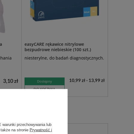
a
easyCARE rękawice nitrylowe
bezpudrowe niebieskie (100 szt.)
chania
niesterylne, do badań diagnostycznych.
3,10 zł
10,99 zł - 13,99 zł
Dostępny
DO KOSZYKA
ć warunki przechowywania lub
 także na stronie
Prywatność i