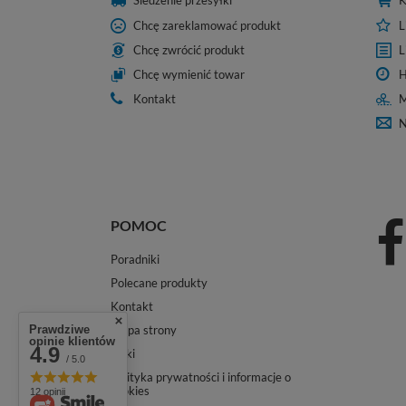
Śledzenie przesyłki
K
Chcę zareklamować produkt
L
Chcę zwrócić produkt
L
Chcę wymienić towar
H
Kontakt
M
N
POMOC
Poradniki
Polecane produkty
Kontakt
Prawdziwe
Mapa strony
opinie klientów
4.9
Linki
/ 5.0
Polityka prywatności i informacje o
cookies
12 opinii