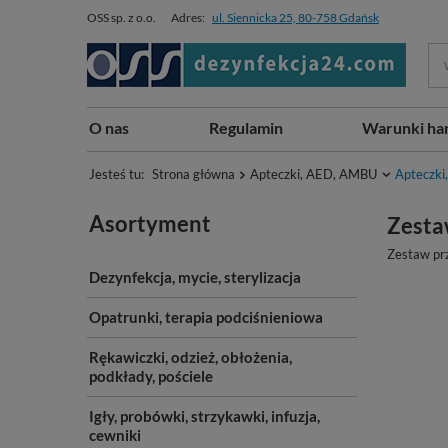
OSS sp. z o.o.
Adres:
ul. Siennicka 25, 80-758 Gdańsk
O nas
Regulamin
Warunki ha
Jesteś tu:
Strona główna
Apteczki, AED, AMBU
Apteczki
Asortyment
Zesta
Zestaw prz
Dezynfekcja, mycie, sterylizacja
Opatrunki, terapia podciśnieniowa
Rękawiczki, odzież, obłożenia,
podkłady, pościele
Igły, probówki, strzykawki, infuzja,
cewniki