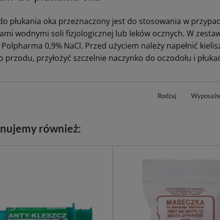
do płukania oka przeznaczony jest do stosowania w przypa
mi wodnymi soli fizjologicznej lub leków ocznych. W zestawi
 Polpharma 0,9% NaCl. Przed użyciem należy napełnić kielis
o przodu, przyłożyć szczelnie naczynko do oczodołu i płuka
Rodzaj
Wyposaże
nujemy również: