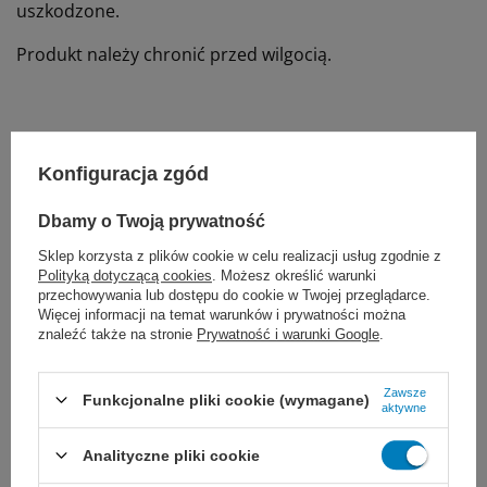
uszkodzone.
Produkt należy chronić przed wilgocią.
Konfiguracja zgód
Dbamy o Twoją prywatność
Marka
Zarys
Sklep korzysta z plików cookie w celu realizacji usług zgodnie z
P1500-BF
REF
Polityką dotyczącą cookies
. Możesz określić warunki
przechowywania lub dostępu do cookie w Twojej przeglądarce.
Rodzaj
Przedłużacz do pomp
Więcej informacji na temat warunków i prywatności można
Marka
Zarys
znaleźć także na stronie
Prywatność i warunki Google
.
Proponujemy również:
Zawsze
Funkcjonalne pliki cookie (wymagane)
aktywne
Analityczne pliki cookie