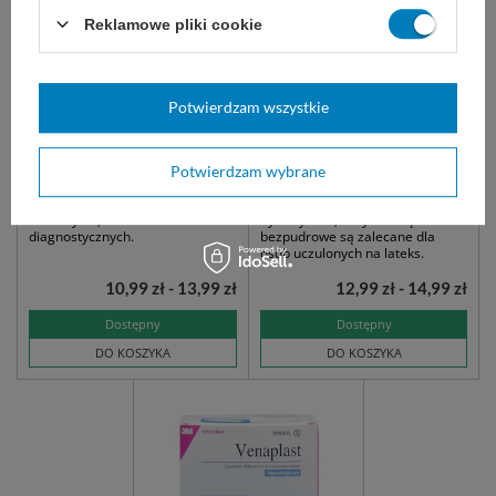
Reklamowe pliki cookie
Potwierdzam wszystkie
easyCARE rękawice
NITRYLEX CLASSIC -
nitrylowe bezpudrowe
Rękawice nitrylowe
Potwierdzam wybrane
niebieskie (100 szt.)
bezpudrowe (100 szt.)
niesterylne, do badań
Syntetyczne, nitrylowe rękawice
diagnostycznych.
bezpudrowe są zalecane dla
osób uczulonych na lateks.
10,99 zł - 13,99 zł
12,99 zł - 14,99 zł
Dostępny
Dostępny
DO KOSZYKA
DO KOSZYKA