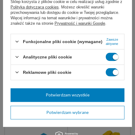
Sklep korzysta z plików cookie w celu realizacji usług zgodnie z
Polityką dotyczącą cookies
. Możesz określić warunki
przechowywania lub dostępu do cookie w Twojej przeglądarce.
Więcej informacji na temat warunków i prywatności można
znaleźć także na stronie
Prywatność i warunki Google
.
Chusteczki higieniczne, 2-
warstwowe (100 szt.) -
BulkySoft
Zawsze
Funkcjonalne pliki cookie (wymagane)
aktywne
Ekstra miękkie chusteczki
higieniczne 21 x 21 cm w
estetycznym kartoniku. Miękkie,
Analityczne pliki cookie
wydajne i wygodne w użyciu.
3,70 zł
Reklamowe pliki cookie
Dostępny
DO KOSZYKA
Potwierdzam wszystkie
Zobacz także:
Potwierdzam wybrane