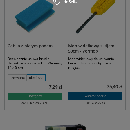
Gąbka z białym padem
Mop widełkowy z kijem
50cm - Vermop
Bezpiecznie usuwa brud z
Mop widełkowy do usuwania
delikatnych powierzchni. Wymiary
kurzu z trudno dostępnych
14 x 8 cm
miejsc.
czerwona
niebieska
76,40 zł
7,29 zł
Dostępny
Wkrótce będzie
WYBIERZ WARIANT
DO KOSZYKA