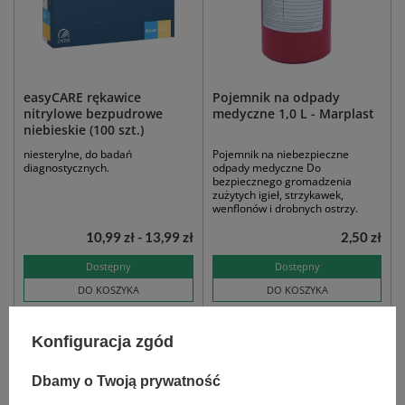
easyCARE rękawice
Pojemnik na odpady
nitrylowe bezpudrowe
medyczne 1,0 L - Marplast
niebieskie (100 szt.)
niesterylne, do badań
Pojemnik na niebezpieczne
diagnostycznych.
odpady medyczne Do
bezpiecznego gromadzenia
zużytych igieł, strzykawek,
wenflonów i drobnych ostrzy.
10,99 zł - 13,99 zł
2,50 zł
Dostępny
Dostępny
DO KOSZYKA
DO KOSZYKA
Konfiguracja zgód
Dbamy o Twoją prywatność