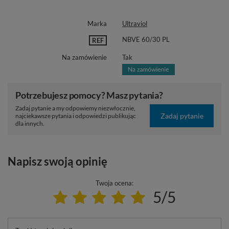
Marka
Ultraviol
NBVE 60/30 PL
REF
Na zamówienie
Tak
Potrzebujesz pomocy? Masz pytania?
Zadaj pytanie a my odpowiemy niezwłocznie,
Zadaj pytanie
najciekawsze pytania i odpowiedzi publikując
dla innych.
Napisz swoją opinię
Twoja ocena:
5/5