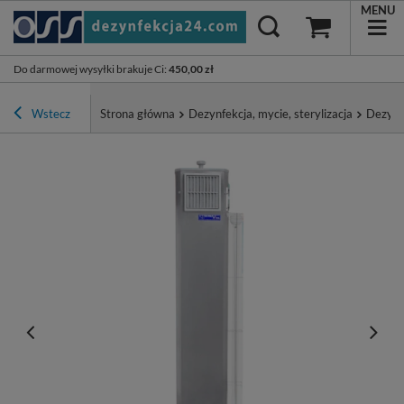
MENU
Do darmowej wysyłki brakuje Ci
:
450,00 zł
Wstecz
Strona główna
Dezynfekcja, mycie, sterylizacja
Dezynf