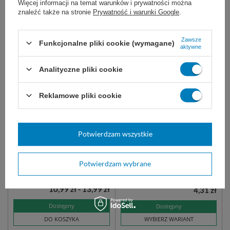
Więcej informacji na temat warunków i prywatności można
DO KOSZYKA
DO KOSZYKA
znaleźć także na stronie
Prywatność i warunki Google
.
Zawsze
Funkcjonalne pliki cookie (wymagane)
aktywne
Analityczne pliki cookie
Reklamowe pliki cookie
easyCARE rękawice
Worki na odpady
nitrylowe bezpudrowe
medyczne CZERWONE
Potwierdzam wszystkie
niebieskie (100 szt.)
niesterylne, do badań
Przykładowy opis krótki
Potwierdzam wybrane
diagnostycznych.
35 L
60 L
120 L
10,99 zł - 13,99 zł
4,31 zł
Dostępny
Dostępny
DO KOSZYKA
WYBIERZ WARIANT