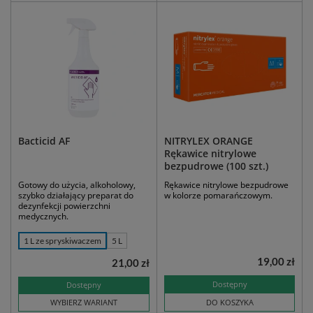
Bacticid AF
NITRYLEX ORANGE
Rękawice nitrylowe
bezpudrowe (100 szt.)
Gotowy do użycia, alkoholowy,
Rękawice nitrylowe bezpudrowe
szybko działający preparat do
w kolorze pomarańczowym.
dezynfekcji powierzchni
medycznych.
1 L ze spryskiwaczem
5 L
19,00 zł
21,00 zł
Dostępny
Dostępny
WYBIERZ WARIANT
DO KOSZYKA