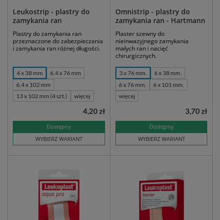
Leukostrip - plastry do
Omnistrip - plastry do
zamykania ran
zamykania ran - Hartmann
Plastry do zamykania ran
Plaster szewny do
przeznaczone do zabezpieczania
nieinwazyjnego zamykania
i zamykania ran różnej długości.
małych ran i nacięć
chirurgicznych.
4 x 38 mm
6,4 x 76 mm
3 x 76 mm.
6 x 38 mm.
6,4 x 102 mm
6 x 76 mm.
6 x 101 mm.
13 x 102 mm (4 szt.)
więcej
więcej
4,20 zł
3,70 zł
Dostępny
Dostępny
WYBIERZ WARIANT
WYBIERZ WARIANT