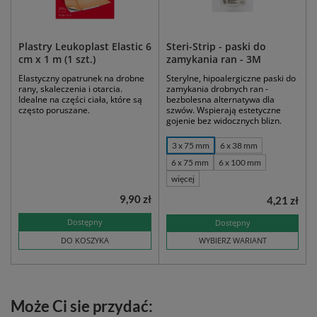
Plastry Leukoplast Elastic 6
Steri-Strip - paski do
cm x 1 m (1 szt.)
zamykania ran - 3M
Elastyczny opatrunek na drobne
Sterylne, hipoalergiczne paski do
rany, skaleczenia i otarcia.
zamykania drobnych ran -
Idealne na części ciała, które są
bezbolesna alternatywa dla
często poruszane.
szwów. Wspierają estetyczne
gojenie bez widocznych blizn.
3 x 75 mm
6 x 38 mm
6 x 75 mm
6 x 100 mm
więcej
9,90 zł
4,21 zł
Dostępny
Dostępny
DO KOSZYKA
WYBIERZ WARIANT
Może Ci sie przydać: