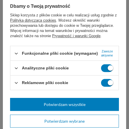
Dbamy o Twoją prywatność
Sklep korzysta z plików cookie w celu realizacji usług zgodnie z
Polityką dotyczącą cookies
. Możesz określić warunki
przechowywania lub dostępu do cookie w Twojej przeglądarce.
Więcej informacji na temat warunków i prywatności można
znaleźć także na stronie
Prywatność i warunki Google
.
Nuzonex2 - Rękawice
COMFORT PF - rękawice
neoprenowe bezlateksowe,
lateksowe bezpudrowe
Zawsze
Funkcjonalne pliki cookie (wymagane)
bezpudrowe sterylne (1
sterylne (1 para)
aktywne
para)
Rękawice neoprenowe dla
bezpudrowe, chirurgiczne
Analityczne pliki cookie
personelu lub pacjentów
rękawice lateksowe.
uczulonych na lateks.
Reklamowe pliki cookie
6,70 zł
2,20 zł - 2,30 zł
Dostępny
Dostępny
DO KOSZYKA
DO KOSZYKA
Potwierdzam wszystkie
Potwierdzam wybrane