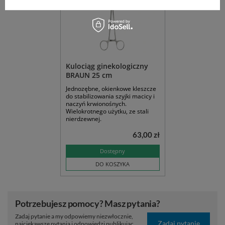
Kulociąg ginekologiczny
BRAUN 25 cm
Jednozębne, okienkowe kleszcze
do stabilizowania szyjki macicy i
naczyń krwionośnych.
Wielokrotnego użytku, ze stali
nierdzewnej.
63,00 zł
Dostępny
DO KOSZYKA
Potrzebujesz pomocy? Masz pytania?
Zadaj pytanie a my odpowiemy niezwłocznie,
Zadaj pytanie
najciekawsze pytania i odpowiedzi publikując