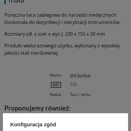
Poręczna taca zabiegowa do narzędzi medycznych.
Doskonała do dezynfekcji i sterylizacji instrumentów.
Rozmiary (dł. x szer x wys.): 230 x 155 x 30 mm
Produkt wielorazowego użytku, wykonany z wysokiej
jakości stali nierdzewnej.
Marka
IAA Surgical
T22
REF
Rodzaj
Taca / nerka
Proponujemy również:
Konfiguracja zgód