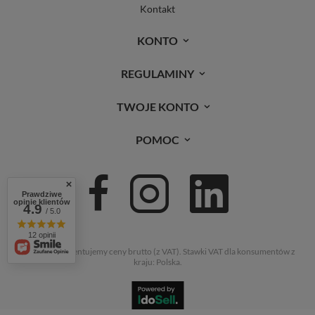
Kontakt
KONTO
REGULAMINY
TWOJE KONTO
POMOC
Prawdziwe
opinie klientów
4.9
/ 5.0
12 opinii
W sklepie prezentujemy ceny brutto (z VAT).
Stawki VAT dla konsumentów z
kraju:
Polska
.