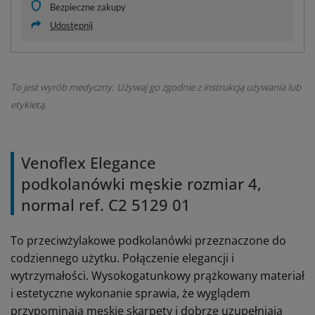
Bezpieczne zakupy
Udostępnij
To jest wyrób medyczny. Używaj go zgodnie z instrukcją używania lub
etykietą.
Venoflex Elegance
podkolanówki męskie rozmiar 4,
normal ref. C2 5129 01
To przeciwżylakowe podkolanówki przeznaczone do
codziennego użytku.
Połączenie elegancji i
wytrzymałości.
Wysokogatunkowy prążkowany materiał
i estetyczne wykonanie sprawia, że wyglądem
przypominają męskie skarpety i dobrze uzupełniają