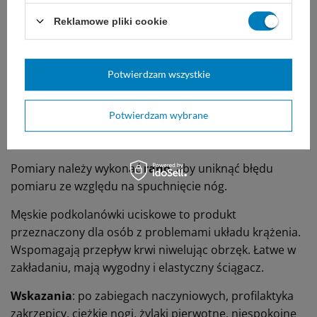
rozmiar 4
Reklamowe pliki cookie
obwód nad kostką w najwęższym miejscu 26-29
cm
Potwierdzam wszystkie
obwód łydki w najszerszym miejscu 37-46 cm
palce zamknięte
Potwierdzam wybrane
pranie w pralce w 40stC
Pomiary należy wykonać
rano
, aby uniknąć błędu
pomiaru ze względu na spuchnięcie nóg.
Męskie podkolanówki uciskowe to produkt
przeznaczony dla osób z problemami układu krążenia.
Wspomagają przepływ krwi niwelując obrzęk. Łatwe w
zakładaniu, mają wygodny i elastyczny ściągacz.
Wskazania
: po zabiegach naczyniowych, profilaktyka
zakrzepicy, ciężkie nogi, żylaki pierwotne, niespokojne