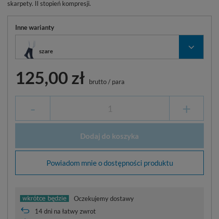
skarpety. II stopień kompresji.
Inne warianty
szare
125,00 zł
brutto
/
para
-
+
Dodaj do koszyka
Powiadom mnie o dostępności produktu
Oczekujemy dostawy
14
dni na łatwy zwrot