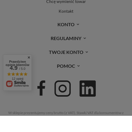
Chcę wymienić towar
Kontakt
KONTO
REGULAMINY
TWOJE KONTO
Prawdziwe
opinie klientów
POMOC
4.9
/ 5.0
12 opinii
W sklepie prezentujemy ceny brutto (z VAT).
Stawki VAT dla konsumentów z
kraju:
Polska
.