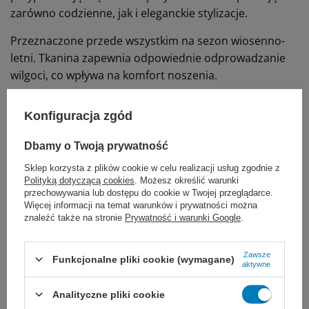
zarówno codzienne, jak i eleganckie stylizacje.
Przeznaczone przede wszystkim na sezon wiosenno-
letni. Tkanina zapewnia odpowiednie odprowadzanie
wilgoci, co wpływa na komfort noszenia.
Klasa 1 kompresji przeznaczona jest do profilaktyki i
Konfiguracja zgód
przeciwdziałania wystąpieniu niewydolności żylnej.
Uniwersalne, odpowiednie dla rozmiaru buta 38-46
Dbamy o Twoją prywatność
Sklep korzysta z plików cookie w celu realizacji usług zgodnie z
Informacje o produkcie:
Polityką dotyczącą cookies
. Możesz określić warunki
przechowywania lub dostępu do cookie w Twojej przeglądarce.
Więcej informacji na temat warunków i prywatności można
skład: 76% poliamid, 24% elastan
znaleźć także na stronie
Prywatność i warunki Google
.
kompresja II stopnia: 20-36 mmHg
Zawsze
Funkcjonalne pliki cookie (wymagane)
kolor: szare
aktywne
normal (N),
długość od podłogi do dołu kolana
Analityczne pliki cookie
mierzone od strony wewnętrznej
l
D <44cm