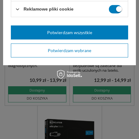
Reklamowe pliki cookie
Potwierdzam wszystkie
easyCARE rękawice
NITRYLEX CLASSIC -
nitrylowe bezpudrowe
Rękawice nitrylowe
Potwierdzam wybrane
niebieskie (100 szt.)
bezpudrowe (100 szt.)
niesterylne, do badań
Syntetyczne, nitrylowe rękawice
diagnostycznych.
bezpudrowe są zalecane dla
osób uczulonych na lateks.
10,99 zł - 13,99 zł
12,99 zł - 14,99 zł
Dostępny
Dostępny
DO KOSZYKA
DO KOSZYKA