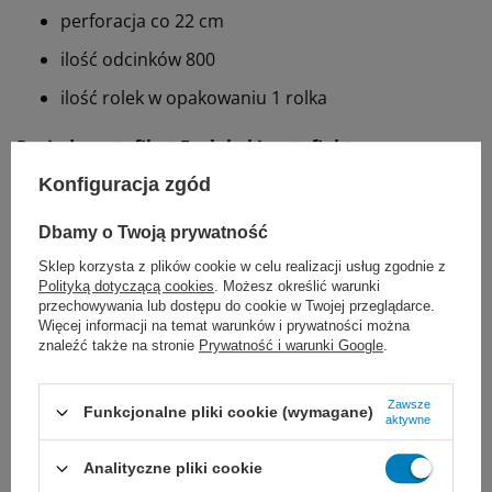
perforacja co 22 cm
ilość odcinków 800
ilość rolek w opakowaniu 1 rolka
Posiada certyfikat Ecolabel i certyfiakt
dopuszczający do przemysłu spożywczego.
Konfiguracja zgód
Dbamy o Twoją prywatność
Marka
BulkySoft
Sklep korzysta z plików cookie w celu realizacji usług zgodnie z
Polityką dotyczącą cookies
. Możesz określić warunki
55927
REF
przechowywania lub dostępu do cookie w Twojej przeglądarce.
Więcej informacji na temat warunków i prywatności można
Rodzaj produktu
Czyściwo
znaleźć także na stronie
Prywatność i warunki Google
.
Proponujemy również:
Zawsze
Funkcjonalne pliki cookie (wymagane)
aktywne
Analityczne pliki cookie