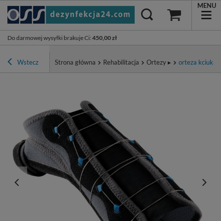
MENU
Do darmowej wysyłki brakuje Ci
:
450,00 zł
Wstecz
Strona główna
Rehabilitacja
Ortezy ▸
orteza kciuka 