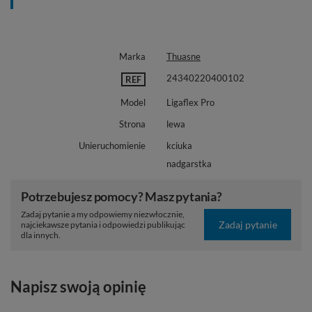
Marka
Thuasne
24340220400102
REF
Model
Ligaflex Pro
Strona
lewa
Unieruchomienie
kciuka
nadgarstka
Potrzebujesz pomocy? Masz pytania?
Zadaj pytanie a my odpowiemy niezwłocznie,
Zadaj pytanie
najciekawsze pytania i odpowiedzi publikując
dla innych.
Napisz swoją opinię