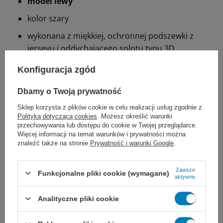
model lewy
kolor szary
wykonana z miękkiej, ochronnej podszewki z
jerseyu i oddychającego splotu typu 3D
równomierna stabilizacja dzięki podwójnemu
Konfiguracja zgód
systemowi pasków
Dbamy o Twoją prywatność
Zastosowanie:
Sklep korzysta z plików cookie w celu realizacji usług zgodnie z
Polityką dotyczącą cookies
. Możesz określić warunki
przechowywania lub dostępu do cookie w Twojej przeglądarce.
skręcenie kciuka
Więcej informacji na temat warunków i prywatności można
znaleźć także na stronie
Prywatność i warunki Google
.
skręcenie nadgarstka lub kciuka
niewymagające operacji złamanie kości
Zawsze
Funkcjonalne pliki cookie (wymagane)
łódeczkowatej
aktywne
niewymagające operacji złamania nadgarstka
Analityczne pliki cookie
unieruchomienie nadgarstka/kciuka po urazie lub