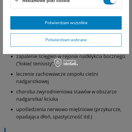
operacji
Reklamowe pliki cookie
stany zapalne ścięgien w obrębie nadgarstka lub
kciuka
Potwierdzam wszystkie
zapalenie pochewek ścięgnistych (zespół De
Quervaina)
Potwierdzam wybrane
artretyzm reumatoidalny
zapalenie ścięgien w rejonie nadkłykcia bocznego
("łokieć tenisisty")
leczenie zachowawcze zespołu cieśni
nadgarstkowej
choroba zwyrodnieniowa stawów w obszarze
nadgarstka/ kciuka
upośledzenia nerwowo-mięśniowe (przykurcze,
opadająca dłoń, spastyczność itd.)