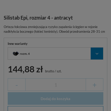
Silistab Epi, rozmiar 4 - antracyt
Orteza łokciowa zmniejszająca ryzyko zapalenia ścięgien w rejonie
nadkłykcia bocznego (łokieć teninisty). Obwód przedramienia 28-31 cm
Inne warianty
rozm. 4
144,88 zł
brutto
/
szt.
-
+
Dodaj do koszyka