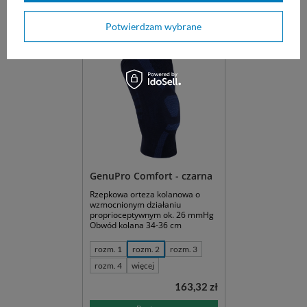
Zobacz także:
Potwierdzam wybrane
GenuPro Comfort - czarna
Rzepkowa orteza kolanowa o
wzmocnionym działaniu
proprioceptywnym ok. 26 mmHg
Obwód kolana 34-36 cm
rozm. 1
rozm. 2
rozm. 3
rozm. 4
więcej
163,32 zł