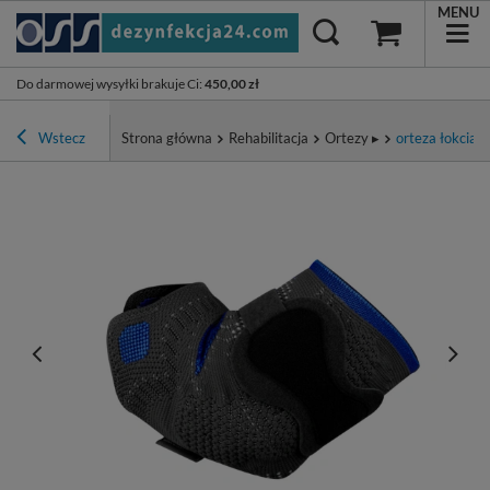
MENU
Do darmowej wysyłki brakuje Ci
:
450,00 zł
Wstecz
Strona główna
Rehabilitacja
Ortezy ▸
orteza łokcia