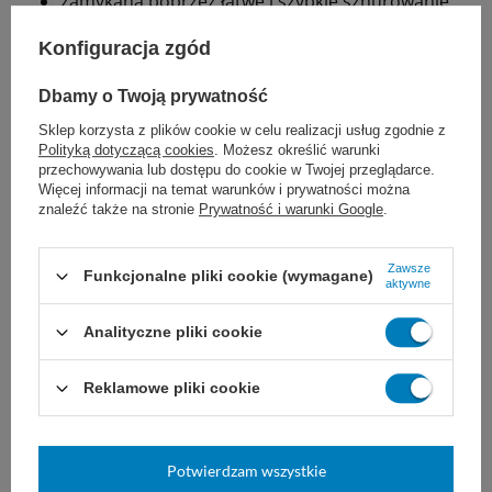
zamykana poprzez łatwe i szybkie sznurowanie
cienki produkt może z łatwością zostać
Konfiguracja zgód
umieszczony w bucie
Dbamy o Twoją prywatność
Zastosowanie:
Sklep korzysta z plików cookie w celu realizacji usług zgodnie z
Polityką dotyczącą cookies
. Możesz określić warunki
przechowywania lub dostępu do cookie w Twojej przeglądarce.
wstępna faza zapalenia ścięgien w rejonie
Więcej informacji na temat warunków i prywatności można
nadkłykcia bocznego ("łokieć tenisisty") lub
znaleźć także na stronie
Prywatność i warunki Google
.
przyśrodkowego (leczenie funkcjonalne)
zapobieganie nawrotom i aktywne wsparcie
Zawsze
Funkcjonalne pliki cookie (wymagane)
aktywne
aktywności sportowej
Analityczne pliki cookie
praca fizyczna
Reklamowe pliki cookie
Marka
Thuasne
2305 03
REF
Potwierdzam wszystkie