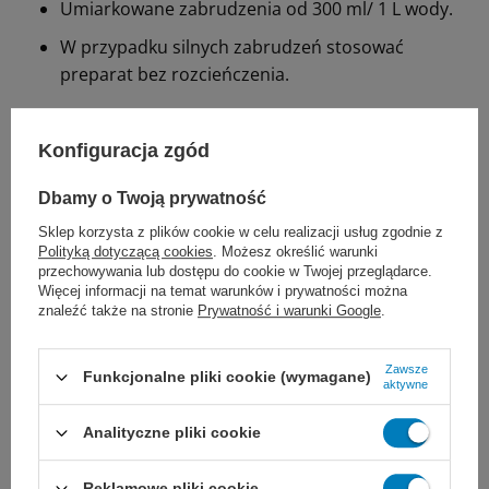
Umiarkowane zabrudzenia od 300 ml/ 1 L wody.
W przypadku silnych zabrudzeń stosować
preparat bez rozcieńczenia.
Uwaga:
Nie stosować na kamieniach naturalnych
zawierających wapień jak np. trawertyn, wapień
Konfiguracja zgód
muszlowy. Nie stosować na aluminium, powierzchniach
Dbamy o Twoją prywatność
lakierowanych oraz szkle akrylowym. Nie stosować na
materiałach o uszkodzonej nawierzchni emaliowanej
Sklep korzysta z plików cookie w celu realizacji usług zgodnie z
Polityką dotyczącą cookies
. Możesz określić warunki
lub pokrytej chromem. Przed zastosowaniem na
przechowywania lub dostępu do cookie w Twojej przeglądarce.
tworzywie sztucznym i armaturze należy zapoznać się
Więcej informacji na temat warunków i prywatności można
znaleźć także na stronie
Prywatność i warunki Google
.
ze wskazówkami producenta. Przed pierwszym
użyciem produktu, zaleca się sprawdzenie jego
działania w mało widocznym miejscu.
Zawsze
Funkcjonalne pliki cookie (wymagane)
aktywne
Produkt przeznaczony wyłącznie do użytku
Analityczne pliki cookie
profesjonalnego.
Reklamowe pliki cookie