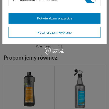
Marka
Clinex
77-076
REF
Potwierdzam wszystkie
Postać
Koncentrat
Zastosowanie
Toalety
Potwierdzam wybrane
Marka
Clinex
Pojemność
1 L
Proponujemy również: