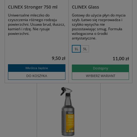
CLINEX Stronger 750 ml
CLINEX Glass
Uniwersalne mleczko do
Gotowy do użycia płyn do mycia
czyszczenia różnego rodzaju
szyb. Łatwo się rozprowadza i
powierzchni. Usuwa brud, tłuszcz,
szybko wysycha nie
kamień i rdzę. Nie rysuje
pozostawiając smug. Formuła
powierzchni.
wzbogacona o środki
antystatyczne.
1L
5L
9,50 zł
11,00 zł
Wkrótce będzie
Dostępny
DO KOSZYKA
WYBIERZ WARIANT