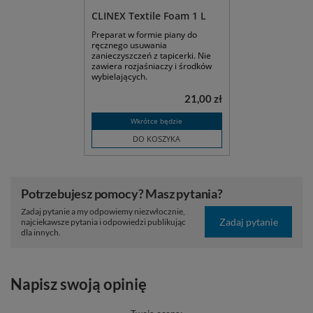
CLINEX Textile Foam 1 L
Preparat w formie piany do
ręcznego usuwania
zanieczyszczeń z tapicerki. Nie
zawiera rozjaśniaczy i środków
wybielających.
21,00 zł
Wkrótce będzie
DO KOSZYKA
Potrzebujesz pomocy? Masz pytania?
Zadaj pytanie a my odpowiemy niezwłocznie,
Zadaj pytanie
najciekawsze pytania i odpowiedzi publikując
dla innych.
Napisz swoją opinię