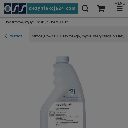
MENU
Do darmowej wysyłki brakuje Ci
:
450,00 zł
Wstecz
Strona główna
Dezynfekcja, mycie, sterylizacja
Dezynf