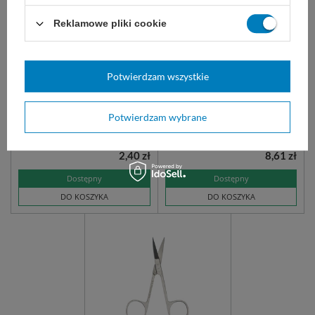
Reklamowe pliki cookie
Pojemnik na odpady
Fartuch foliowy przedni
medyczne 0,7 L - Marplast
160 cm gruby (1,5) - 1 szt.
Potwierdzam wszystkie
Pojemnik na niebezpieczne
Fartuch foliowy przedni, wiązany
odpady medyczne Do
z tyłu, wykonany z grubej folii.
bezpiecznego gromadzenia
Rozmiar uniwersalny. Możliwość
Potwierdzam wybrane
zużytych igieł, strzykawek,
docięcia.
wenflonów i drobnych ostrzy.
2,40 zł
8,61 zł
Dostępny
Dostępny
DO KOSZYKA
DO KOSZYKA