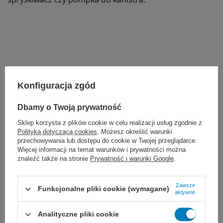
Marka
Dr. Weigert
Konfiguracja zgód
356547
REF
Dbamy o Twoją prywatność
Pojemność
750 ml
Sklep korzysta z plików cookie w celu realizacji usług zgodnie z
Postać
Gotowy do użycia
Polityką dotyczącą cookies
. Możesz określić warunki
przechowywania lub dostępu do cookie w Twojej przeglądarce.
Proponujemy również:
Więcej informacji na temat warunków i prywatności można
znaleźć także na stronie
Prywatność i warunki Google
.
Zawsze
Funkcjonalne pliki cookie (wymagane)
aktywne
Analityczne pliki cookie