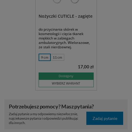
Nożyczki CUTICLE - zagięte
do przycinania skórek w
kosmetologii i cięcia tkanek
miękkich w zabiegach
ambulatoryjnych. Wielorazowe,
ze stali nierdzewnej.
9 cm
11 cm
17,00 zł
Dostępny
WYBIERZ WARIANT
Potrzebujesz pomocy? Masz pytania?
Zadaj pytanie a my odpowiemy niezwłocznie,
Zadaj pytanie
najciekawsze pytania i odpowiedzi publikując
dla innych.