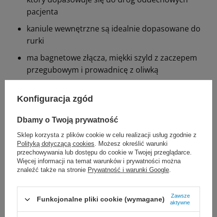
pacjenta
kaniule wewnętrzne są idealnie dopasowane do
rurki
ma bagnetowe złącza, miękki szyld z zaczepem
przegubowym i prowadnicę z oliwką
nie zawiera: lateksu, ftalanów
Konfiguracja zgód
rurki i kaniule można myć i dezynfekować
Dbamy o Twoją prywatność
Skład zestawu:
Sklep korzysta z plików cookie w celu realizacji usług zgodnie z
Polityką dotyczącą cookies
. Możesz określić warunki
rurka tracheostomijna KAN bez mankietu,
przechowywania lub dostępu do cookie w Twojej przeglądarce.
Więcej informacji na temat warunków i prywatności można
fenestracyjna (1)
znaleźć także na stronie
Prywatność i warunki Google
.
prowadnica (2)
Zawsze
1 kaniula wewnętrzna z łącznikiem 15 mm, z
Funkcjonalne pliki cookie (wymagane)
aktywne
otworami
fenestracyjnymi (3)