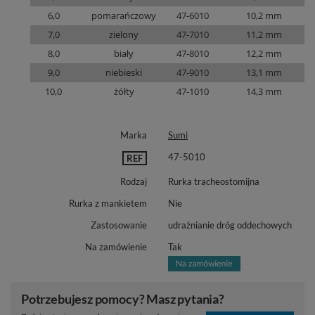
6,0
pomarańczowy
47-6010
10,2 mm
7,0
zielony
47-7010
11,2 mm
8,0
biały
47-8010
12,2 mm
9,0
niebieski
47-9010
13,1 mm
10,0
żółty
47-1010
14,3 mm
Marka
Sumi
47-5010
REF
Rodzaj
Rurka tracheostomijna
Rurka z mankietem
Nie
Zastosowanie
udrażnianie dróg oddechowych
Na zamówienie
Tak
Potrzebujesz pomocy? Masz pytania?