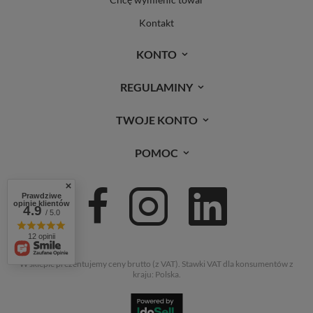
Kontakt
KONTO
REGULAMINY
TWOJE KONTO
POMOC
Prawdziwe
opinie klientów
4.9
/ 5.0
12 opinii
W sklepie prezentujemy ceny brutto (z VAT).
Stawki VAT dla konsumentów z
kraju:
Polska
.