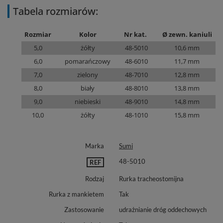
Tabela rozmiarów:
Rozmiar
Kolor
Nr kat.
Ø zewn. kaniuli
5,0
żółty
48-5010
10,6 mm
6,0
pomarańczowy
48-6010
11,7 mm
7,0
zielony
48-7010
12,8 mm
8,0
biały
48-8010
13,8 mm
9,0
niebieski
48-9010
14,8 mm
10,0
żółty
48-1010
15,8 mm
Marka
Sumi
48-5010
REF
Rodzaj
Rurka tracheostomijna
Rurka z mankietem
Tak
Zastosowanie
udrażnianie dróg oddechowych