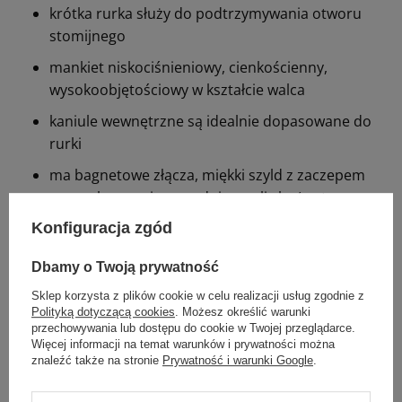
krótka rurka służy do podtrzymywania otworu
stomijnego
mankiet niskociśnieniowy, cienkościenny,
wysokoobjętościowy w kształcie walca
kaniule wewnętrzne są idealnie dopasowane do
rurki
ma bagnetowe złącza, miękki szyld z zaczepem
przegubowym i prowadnicę z oliwką (z otworem
na prowadnik Seldingera)
Konfiguracja zgód
nie zawiera: lateksu, ftalanów
Dbamy o Twoją prywatność
rurki i kaniule można myć i dezynfekować
Sklep korzysta z plików cookie w celu realizacji usług zgodnie z
Polityką dotyczącą cookies
. Możesz określić warunki
Skład zestawu:
przechowywania lub dostępu do cookie w Twojej przeglądarce.
Więcej informacji na temat warunków i prywatności można
znaleźć także na stronie
Prywatność i warunki Google
.
rurka tracheostomijna KAN z mankietem,
fenestracyjna (1)