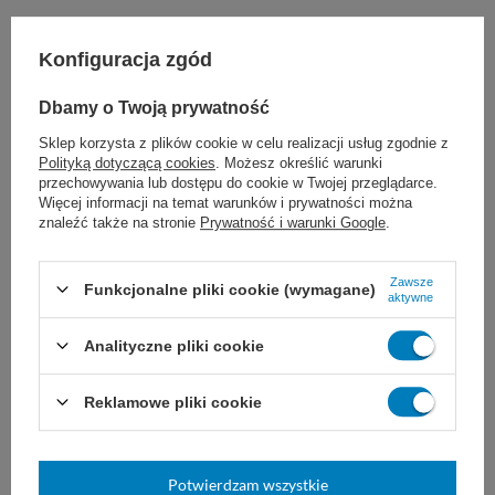
Proponujemy również:
Konfiguracja zgód
Dbamy o Twoją prywatność
Sklep korzysta z plików cookie w celu realizacji usług zgodnie z
Polityką dotyczącą cookies
. Możesz określić warunki
przechowywania lub dostępu do cookie w Twojej przeglądarce.
Więcej informacji na temat warunków i prywatności można
znaleźć także na stronie
Prywatność i warunki Google
.
Zawsze
Funkcjonalne pliki cookie (wymagane)
CLINEX Delos Mat
CLINEX Delos Shine
aktywne
Gotowy do użycia preparat do
Płyn do mycia i pielęgnacji mebli
codziennego czyszczenia i
drewnianych i laminowanych.
Analityczne pliki cookie
konserwacji mebli. Usuwa kurz,
Formuła wzbogacona o olej z
brud, przebarwienia oraz tłuste
awokado. Pozostawia satynowy
ślady.
połysk.
Reklamowe pliki cookie
1 L
5 L
1 L
5 L
15,90 zł
16,49 zł
Potwierdzam wszystkie