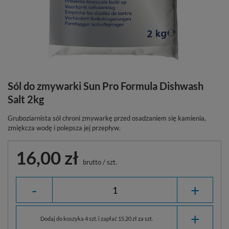
Sól do zmywarki Sun Pro Formula Dishwash
Salt 2kg
Gruboziarnista sól chroni zmywarkę przed osadzaniem się kamienia,
zmiękcza wodę i polepsza jej przepływ.
16,00 zł
brutto
/
szt.
-
+
+
Dodaj do koszyka 4 szt. i zapłać 15,20 zł za szt.