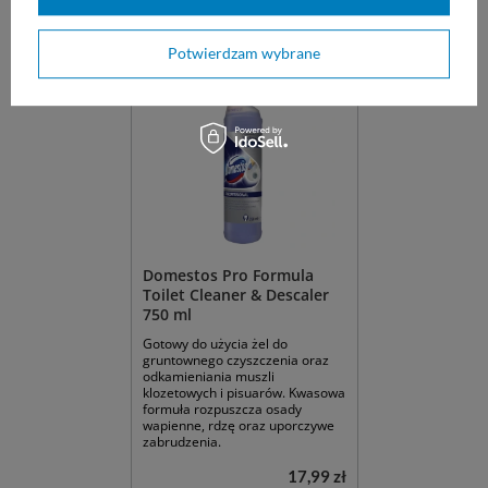
Dostępny
Dostępny
WYBIERZ WARIANT
WYBIERZ WARIANT
Potwierdzam wybrane
Domestos Pro Formula
Toilet Cleaner & Descaler
750 ml
Gotowy do użycia żel do
gruntownego czyszczenia oraz
odkamieniania muszli
klozetowych i pisuarów. Kwasowa
formuła rozpuszcza osady
wapienne, rdzę oraz uporczywe
zabrudzenia.
17,99 zł