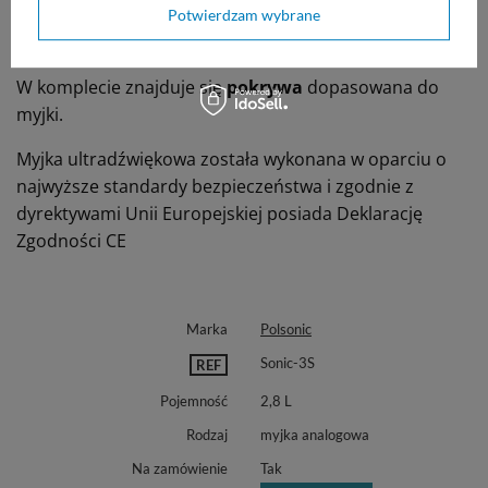
Myjka
nie zawiera kosza
w zestawie - kosz można
Potwierdzam wybrane
dokupić osobno
tutaj
W komplecie znajduje się
pokrywa
dopasowana do
myjki.
Myjka ultradźwiękowa została wykonana w oparciu o
najwyższe standardy bezpieczeństwa i zgodnie z
dyrektywami Unii Europejskiej posiada Deklarację
Zgodności CE
Marka
Polsonic
Sonic-3S
REF
Pojemność
2,8 L
Rodzaj
myjka analogowa
Na zamówienie
Tak