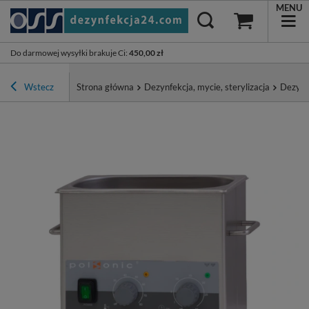
MENU
Do darmowej wysyłki brakuje Ci
:
450,00 zł
Wstecz
Strona główna
Dezynfekcja, mycie, sterylizacja
Dezynf