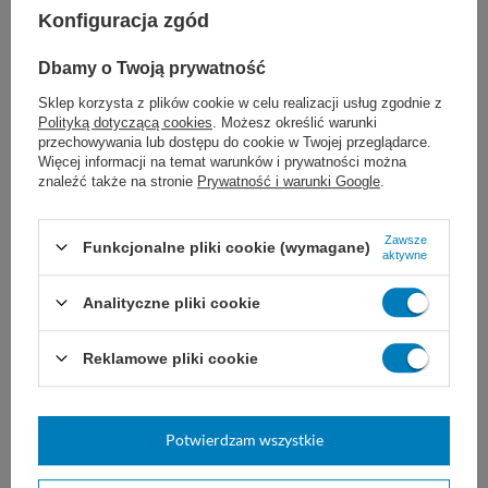
Informacje o produkcie:
Konfiguracja zgód
z trwałej stali szlachetnej
Dbamy o Twoją prywatność
przetworniki piezoceramiczne typ Sandwich
Sklep korzysta z plików cookie w celu realizacji usług zgodnie z
Polityką dotyczącą cookies
. Możesz określić warunki
układy grzania sterowane przez regulatory
przechowywania lub dostępu do cookie w Twojej przeglądarce.
Więcej informacji na temat warunków i prywatności można
temperatury
znaleźć także na stronie
Prywatność i warunki Google
.
układy czasowe - generator wyłącza się
samoczynnie po upływie określonego czasu
Zawsze
Funkcjonalne pliki cookie (wymagane)
aktywne
zawory spustowe i wygodne uchwyty
Analityczne pliki cookie
zastosowanie
w gabinetach stomatologicznych,
przy myciu i dezynfekcji narzędzi medycznych,
Reklamowe pliki cookie
pracowniach jubilerskich, oraz w serwisach
aparatury paliwowej, pilarek, drukarek
Potwierdzam wszystkie
Informacje dodatkowe: