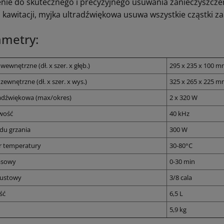
nie do skutecznego i precyzyjnego usuwania zanieczyszcze
a kawitacji, myjka ultradźwiękowa usuwa wszystkie cząstki
ametry:
ewnętrzne (dł. x szer. x głęb.)
295 x 235 x 100 
ewnętrzne (dł. x szer. x wys.)
325 x 265 x 225 
adźwiękowa (max/okres)
2 x 320 W
iwość
40 kHz
du grzania
300 W
r temperatury
30-80°C
asowy
0-30 min
pustowy
3/8 cala
ść
6,5 L
5,9 kg