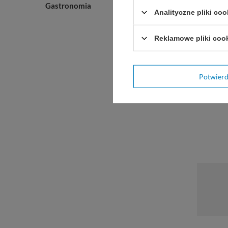
Gastronomia
Myjka u
Analityczne pliki coo
Unii Eu
Reklamowe pliki coo
Potwier