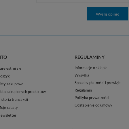
Wyślij opinię
NTO
REGULAMINY
Informacje o sklepie
arejestruj się
Wysyłka
oszyk
Sposoby płatności i prowizje
isty zakupowe
Regulamin
ista zakupionych produktów
Polityka prywatności
istoria transakcji
Odstąpienie od umowy
oje rabaty
ewsletter