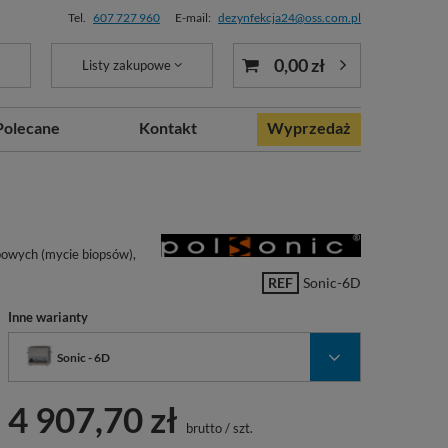
Tel.
607 727 960
E-mail:
dezynfekcja24@oss.com.pl
0,00 zł
Listy zakupowe
Polecane
Kontakt
Wyprzedaż
powych (mycie biopsów),
REF
Sonic-6D
Inne warianty
Sonic - 6D
4 907,70 zł
brutto
/
szt.