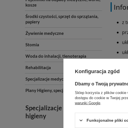
kosze
Info
Środki czystości, sprzęt do sprzątania,
papiery
z t
pr
Żywienie medyczne
uk
Stomia
uk
Woda do inhalacji, tlenoterapia
za
Rehabilitacja
Konfiguracja zgód
za
Specjalizacje medyczne A-Z
la
Dbamy o Twoją prywatn
Plany Higieny, specjalizacje
Sklep korzysta z plików cookie 
Infor
dostępu do cookie w Twojej prz
warunki Google
.
Specjalizacje i plany
Myjka
n
higieny
W kompl
Funkcjonalne pliki 