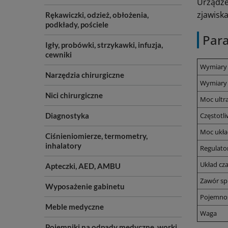
Urządze
zjawisk
Rękawiczki, odzież, obłożenia,
podkłady, pościele
Par
Igły, probówki, strzykawki, infuzja,
cewniki
Wymiary w
Narzędzia chirurgiczne
Wymiary z
Nici chirurgiczne
Moc ultr
Diagnostyka
Częstotl
Moc ukła
Ciśnieniomierze, termometry,
inhalatory
Regulato
Układ cz
Apteczki, AED, AMBU
Zawór s
Wyposażenie gabinetu
Pojemno
Meble medyczne
Waga
Pojemniki na odpady medyczne, worki,