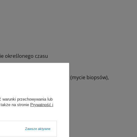
ie określonego czasu
, pracowniach endoskopowych (mycie biopsów),
ć warunki przechowywania lub
 także na stronie
Prywatność i
tutaj
Zawsze aktywne