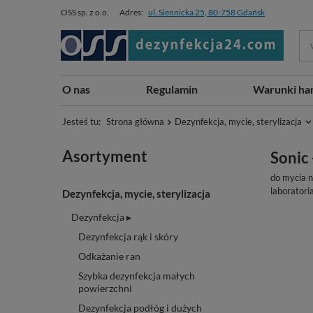
OSS sp. z o.o.
Adres:
ul. Siennicka 25, 80-758 Gdańsk
O nas
Regulamin
Warunki ha
Jesteś tu:
Strona główna
Dezynfekcja, mycie, sterylizacja
Asortyment
Sonic
do mycia n
laboratori
Dezynfekcja, mycie, sterylizacja
Dezynfekcja ▸
Dezynfekcja rąk i skóry
Odkażanie ran
Szybka dezynfekcja małych
powierzchni
Dezynfekcja podłóg i dużych