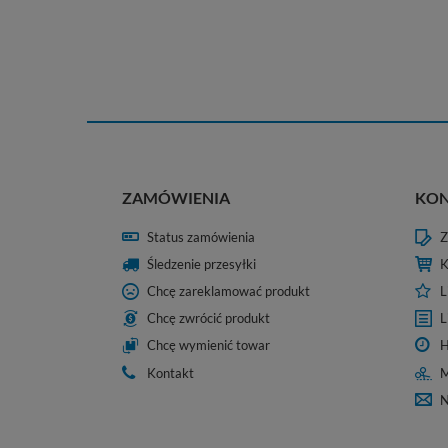
ZAMÓWIENIA
KO
Status zamówienia
Z
Śledzenie przesyłki
K
Chcę zareklamować produkt
L
Chcę zwrócić produkt
L
Chcę wymienić towar
H
Kontakt
M
N