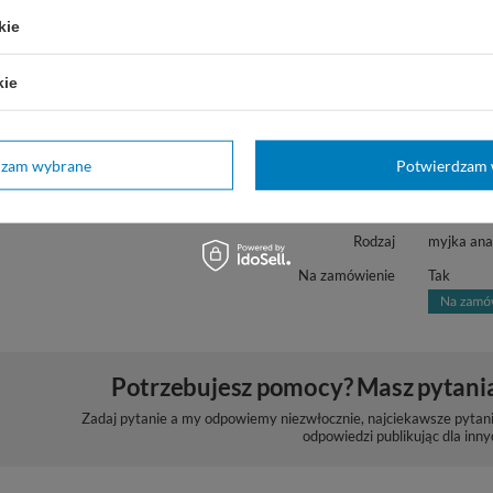
ltradźwiękowa została wykonana w oparciu o najwyższe sta
kie
ropejskiej posiada Deklarację Zgodności CE
kie
Marka
Polsonic
dzam wybrane
Potwierdzam 
Sonic-6D
REF
Pojemność
6,5 L
Rodzaj
myjka an
Na zamówienie
Tak
Potrzebujesz pomocy? Masz pytani
Zadaj pytanie a my odpowiemy niezwłocznie, najciekawsze pytani
odpowiedzi publikując dla inny