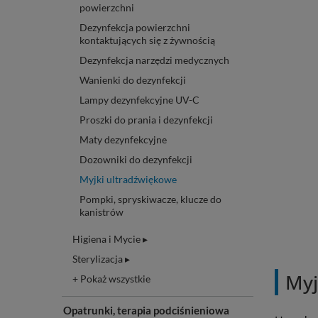
powierzchni
Dezynfekcja powierzchni
kontaktujących się z żywnością
Dezynfekcja narzędzi medycznych
Wanienki do dezynfekcji
Lampy dezynfekcyjne UV-C
Proszki do prania i dezynfekcji
Maty dezynfekcyjne
Dozowniki do dezynfekcji
Myjki ultradźwiękowe
Pompki, spryskiwacze, klucze do
kanistrów
Higiena i Mycie ▸
Sterylizacja ▸
Myj
+ Pokaż wszystkie
Opatrunki, terapia podciśnieniowa