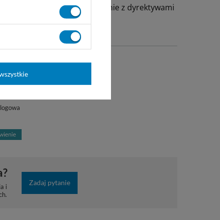
ndardy bezpieczeństwa i zgodnie z dyrektywami
wszystkie
alogowa
a?
Zadaj pytanie
a i
ch.