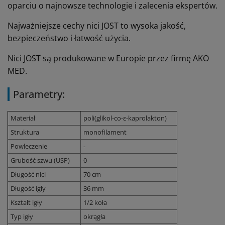
oparciu o najnowsze technologie i zalecenia ekspertów.
Najważniejsze cechy nici JOST to wysoka jakość,
bezpieczeństwo i łatwość użycia.
Nici JOST są produkowane w Europie przez firmę AKO
MED.
Parametry:
Materiał
poli(glikol-co-ε-kaprolakton)
Struktura
monofilament
Powleczenie
-
Grubość szwu (USP)
0
Długość nici
70 cm
Długość igły
36 mm
Kształt igły
1/2 koła
Typ igły
okrągła