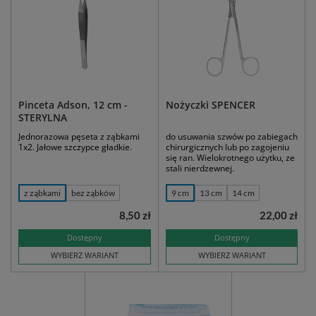
Pinceta Adson, 12 cm -
Nożyczki SPENCER
STERYLNA
Jednorazowa pęseta z ząbkami
do usuwania szwów po zabiegach
1x2. Jałowe szczypce gładkie.
chirurgicznych lub po zagojeniu
się ran. Wielokrotnego użytku, ze
stali nierdzewnej.
z ząbkami
bez ząbków
9 cm
13 cm
14 cm
8,50 zł
22,00 zł
Dostępny
Dostępny
WYBIERZ WARIANT
WYBIERZ WARIANT