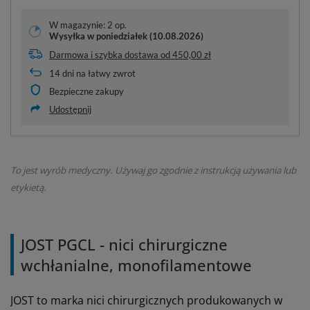
W magazynie: 2 op.
Wysyłka
w poniedziałek (10.08.2026)
Darmowa i szybka dostawa
od
450,00 zł
14
dni na łatwy zwrot
Bezpieczne zakupy
Udostępnij
To jest wyrób medyczny. Używaj go zgodnie z instrukcją używania lub
etykietą.
JOST PGCL - nici chirurgiczne
wchłanialne, monofilamentowe
JOST to marka nici chirurgicznych produkowanych w