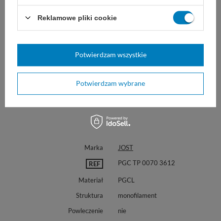
Reklamowe pliki cookie
Potwierdzam wszystkie
Potwierdzam wybrane
Marka
JOST
PGC TP 0070 3612
REF
Materiał
PGCL
Struktura
monofilament
Powleczenie
nie