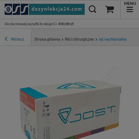
MENU
Do darmowej wysyłki brakuje Ci
:
450,00 zł
Wstecz
Strona główna
Nici chirurgiczne
nici wchłanialne