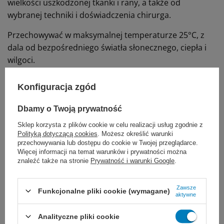
wielkości uszkodzonej tkanki i rany, a także od
wybranej techniki i doświadczenia chirurga.
Przechowywać w maksymalnej temperaturze 25°C, z
dala od bezpośredniego światła słonecznego, ciepła i
wilgoci.
JOST PGA spełnia wymagania Farmakopei Europejskiej i
Konfiguracja zgód
Farmakopei Stanów Zjednoczonych dla sterylnych
syntetycznych nici wchłanialnych.
Dbamy o Twoją prywatność
Sklep korzysta z plików cookie w celu realizacji usług zgodnie z
Polityką dotyczącą cookies
. Możesz określić warunki
przechowywania lub dostępu do cookie w Twojej przeglądarce.
Polecane działy
Więcej informacji na temat warunków i prywatności można
znaleźć także na stronie
Prywatność i warunki Google
.
Zawsze
Funkcjonalne pliki cookie (wymagane)
aktywne
Analityczne pliki cookie