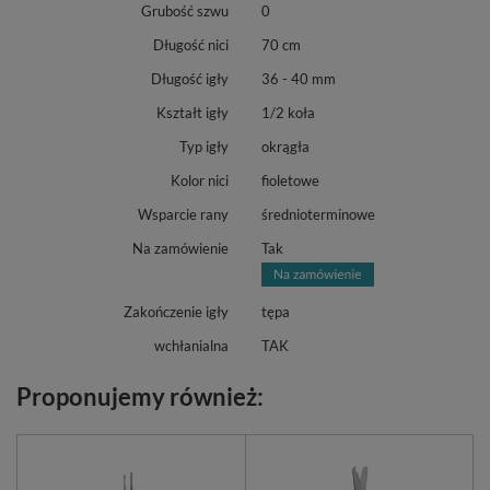
Grubość szwu
0
Długość nici
70 cm
Długość igły
36 - 40 mm
Kształt igły
1/2 koła
Typ igły
okrągła
Kolor nici
fioletowe
Wsparcie rany
średnioterminowe
Na zamówienie
Tak
Zakończenie igły
tępa
wchłanialna
TAK
Proponujemy również: