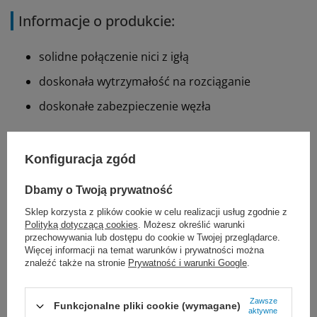
Informacje o produkcie:
solidne połączenie nici z igłą
doskonała wytrzymałość na rozciąganie
doskonałe zabezpieczenie węzła
Zastosowanie:
Konfiguracja zgód
ogólne przybliżenie tkanek miękkich
Dbamy o Twoją prywatność
chirurgia okulistyczna
Sklep korzysta z plików cookie w celu realizacji usług zgodnie z
Polityką dotyczącą cookies
. Możesz określić warunki
Przeciwwskazania:
przechowywania lub dostępu do cookie w Twojej przeglądarce.
Więcej informacji na temat warunków i prywatności można
znaleźć także na stronie
Prywatność i warunki Google
.
gdy potrzebne jest długoterminowe, przedłużone
(dłużej niż 30 dni) lub trwałe przybliżenie tkanek
Zawsze
Funkcjonalne pliki cookie (wymagane)
aktywne