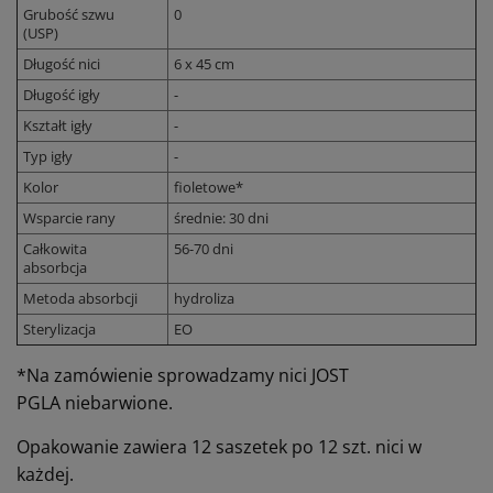
Grubość szwu
0
(USP)
Długość nici
6 x 45 cm
Długość igły
-
Kształt igły
-
Typ igły
-
Kolor
fioletowe*
Wsparcie rany
średnie: 30 dni
Całkowita
56-70 dni
absorbcja
Metoda absorbcji
hydroliza
Sterylizacja
EO
*Na zamówienie sprowadzamy nici JOST
PGLA
niebarwione.
Opakowanie zawiera 12 saszetek po 12 szt. nici w
każdej.