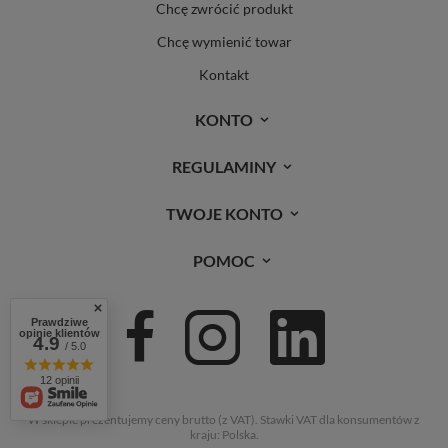
Chcę zwrócić produkt
Chcę wymienić towar
Kontakt
KONTO
REGULAMINY
TWOJE KONTO
POMOC
Prawdziwe
opinie klientów
4.9
/ 5.0
12 opinii
W sklepie prezentujemy ceny brutto (z VAT).
Stawki VAT dla konsumentów z
kraju:
Polska
.