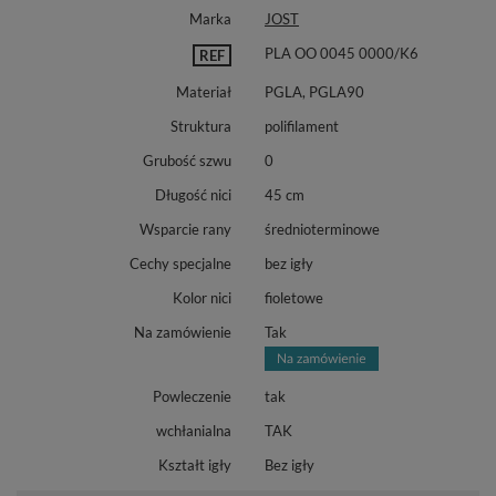
Marka
JOST
PLA OO 0045 0000/K6
REF
Materiał
PGLA, PGLA90
Struktura
polifilament
Grubość szwu
0
Długość nici
45 cm
Wsparcie rany
średnioterminowe
Cechy specjalne
bez igły
Kolor nici
fioletowe
Na zamówienie
Tak
Powleczenie
tak
wchłanialna
TAK
Kształt igły
Bez igły