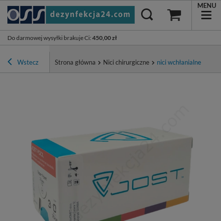
MENU
Do darmowej wysyłki brakuje Ci
:
450,00 zł
Wstecz
Strona główna
Nici chirurgiczne
nici wchłanialne