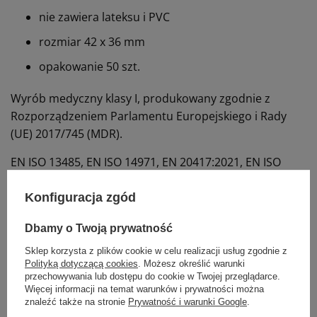
nie zawiera lateksu i PVC
rozmiar 42 x 36 mm
opakowanie 50 szt.
Wyrób medyczny klasy I, produkowany zgodnie z
Rozporządzeniem Parlamentu Europejskiego i Rady
(UE) 2017/745 (MDR).
EN ISO 13485,
EN ISO 14971,
EN 20417:2021,
EN ISO
15223-1,
EN ISO 10993-1,
EN 62366-1:2015/A1:2020
Konfiguracja zgód
Dbamy o Twoją prywatność
Marka
Sorimex
Sklep korzysta z plików cookie w celu realizacji usług zgodnie z
EK-S 42 PSG
REF
Polityką dotyczącą cookies
. Możesz określić warunki
przechowywania lub dostępu do cookie w Twojej przeglądarce.
Badanie
EKG
Więcej informacji na temat warunków i prywatności można
znaleźć także na stronie
Prywatność i warunki Google
.
Proponujemy również: