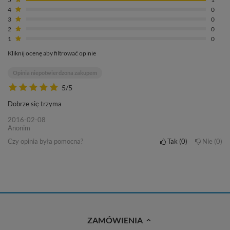
4
0
3
0
2
0
1
0
Kliknij ocenę aby filtrować opinie
Opinia niepotwierdzona zakupem
5/5
Dobrze się trzyma
2016-02-08
Anonim
Czy opinia była pomocna?
Tak
0
Nie
0
ZAMÓWIENIA