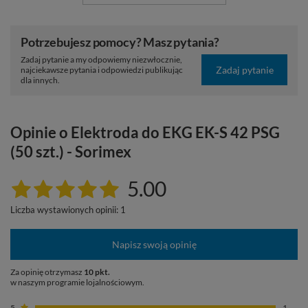
Potrzebujesz pomocy? Masz pytania?
Zadaj pytanie a my odpowiemy niezwłocznie,
Zadaj pytanie
najciekawsze pytania i odpowiedzi publikując
dla innych.
Opinie o Elektroda do EKG EK-S 42 PSG
(50 szt.) - Sorimex
5.00
Liczba wystawionych opinii: 1
Napisz swoją opinię
Za opinię otrzymasz
10 pkt.
w naszym programie lojalnościowym.
5
1