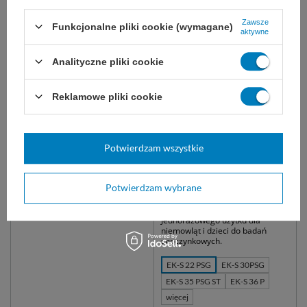
Zawsze
Funkcjonalne pliki cookie (wymagane)
aktywne
Analityczne pliki cookie
Reklamowe pliki cookie
Potwierdzam wszystkie
easyCARE rękawice
Elektroda do EKG dla dzieci
nitrylowe bezpudrowe
(50 szt.) - Sorimex
niebieskie (100 szt.)
Potwierdzam wybrane
niesterylne, do badań
Elektroda EKG na piance z żelem
diagnostycznych.
stałym, 46 x 22,5 mm.
Jednorazowego użytku dla
niemowląt i dzieci do badań
spoczynkowych.
EK-S 22 PSG
EK-S 30PSG
EK-S 35 PSG ST
EK-S 36 P
więcej