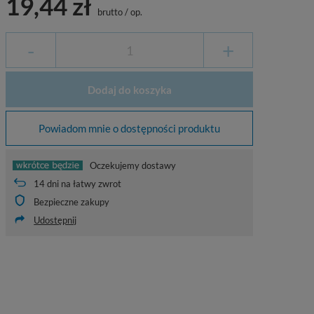
19,44 zł
brutto
/
op.
-
+
Dodaj do koszyka
Powiadom mnie o dostępności produktu
Oczekujemy dostawy
14
dni na łatwy zwrot
Bezpieczne zakupy
Udostępnij