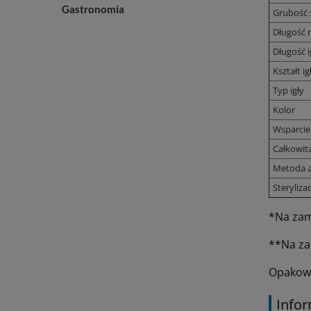
Gastronomia
Grubość 
Długość n
Długość i
Kształt ig
Typ igły
Kolor
Wsparcie
Całkowit
Metoda a
Sterylizac
*
Na zam
**Na za
Opakowan
Infor