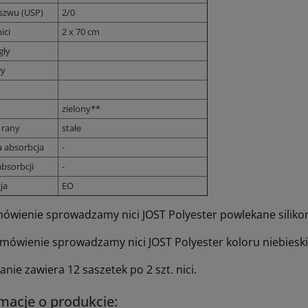
szwu (USP)
2/0
ici
2 x 70 cm
gły
ły
zielony**
 rany
stałe
a absorbcja
-
bsorbcji
-
ja
EO
ówienie sprowadzamy nici JOST Polyester powlekane siliko
mówienie sprowadzamy nici JOST Polyester koloru niebieski
ie zawiera 12 saszetek po 2 szt. nici.
macje o produkcie: