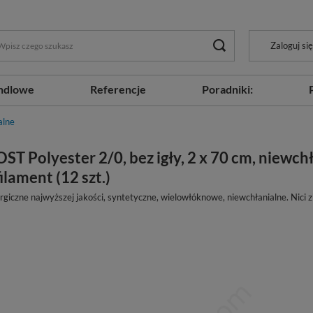
Zaloguj się
ndlowe
Referencje
Poradniki:
alne
OST Polyester 2/0, bez igły, 2 x 70 cm, niewch
ilament (12 szt.)
rgiczne najwyższej jakości, syntetyczne, wielowłóknowe, niewchłanialne. Nici z