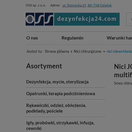
OSS sp. z o.o.
Adres:
ul. Siennicka 25, 80-758 Gdańsk
O nas
Regulamin
Warunki ha
Jesteś tu:
Strona główna
Nici chirurgiczne
nici niewchłani
Asortyment
Nici J
multif
Dezynfekcja, mycie, sterylizacja
Szwy chiru
Opatrunki, terapia podciśnieniowa
Rękawiczki, odzież, obłożenia,
podkłady, pościele
Igły, probówki, strzykawki, infuzja,
cewniki