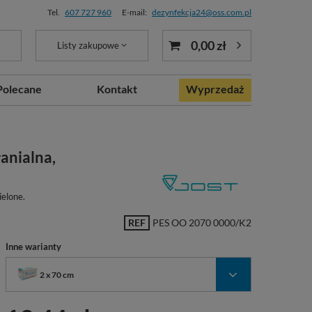
Tel.
607 727 960
E-mail:
dezynfekcja24@oss.com.pl
0,00 zł
Listy zakupowe
Polecane
Kontakt
Wyprzedaż
łanialna,
ielone.
REF
PES OO 2070 0000/K2
Inne warianty
2 x 70 cm