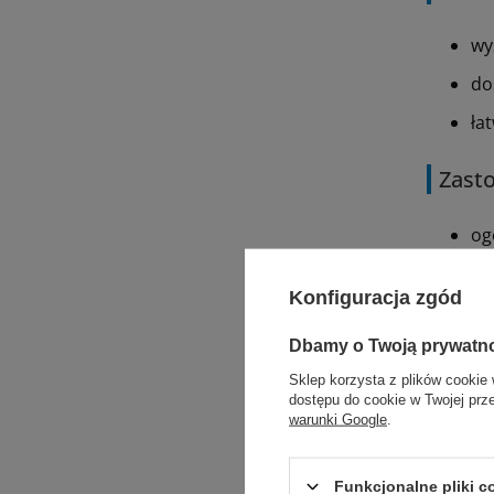
wy
do
ła
Zast
og
ch
Konfiguracja zgód
ne
Dbamy o Twoją prywatn
ch
Sklep korzysta z plików cookie 
dostępu do cookie w Twojej prz
warunki Google
.
Dobór ni
technik
Funkcjonalne pliki 