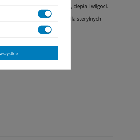
dniego światła słonecznego, ciepła i wilgoci.
kopei Stanów Zjednoczonych dla sterylnych
wszystkie