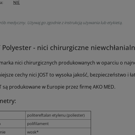
na
NIE
rób medyczny. Używaj go zgodnie z instrukcją używania lub etykietą.
 Polyester - nici chirurgiczne niewchłanial
 marka nici chirurgicznych produkowanych w oparciu o najn
ejsze cechy nici JOST to wysoka jakość, bezpieczeństwo i ła
ST są produkowane w Europie przez firmę AKO MED.
metry:
politereftalan etylenu (poliester)
a
polifilament
nie
wosk*