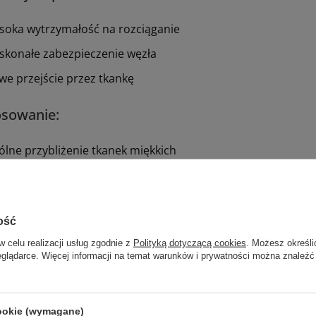
soka wytrzymałość na rozciąganie
skonałe zabezpieczenie węzła
twe przejście przez tkankę
osowanie:
ólne przybliżenie tkanek miękkich
irurgia sercowo-naczyniowa
urochirurgia
ość
irurgia okulistyczna
w celu realizacji usług zgodnie z
Polityką dotyczącą cookies
. Możesz określi
eglądarce. Więcej informacji na temat warunków i prywatności można znaleźć
ci JOST zależy od ogólnego stanu pacjenta, wielkości uszkod
i i doświadczenia chirurga. Nie są znane żadne przeciwwska
cookie (wymagane)