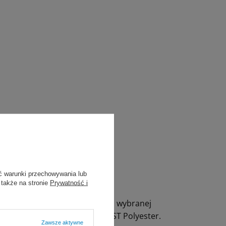
ć warunki przechowywania lub
 także na stronie
Prywatność i
zonej tkanki i rany, a także od wybranej
zania do stosowania szwów JOST Polyester.
Zawsze aktywne