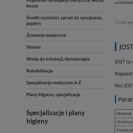
Pojemniki na odpady medyczne, worki,
wchłanial
kosze
Środki czystości, sprzęt do sprzątania,
To jest wy
papiery
Żywienie medyczne
JOST
Stomia
Woda do inhalacji, tlenoterapia
JOST to
Rehabilitacja
Najważni
Specjalizacje medyczne A-Z
Nici JO
Plany Higieny, specjalizacje
Para
Specjalizacje i plany
Materiał
higieny
Struktur
Powlecze