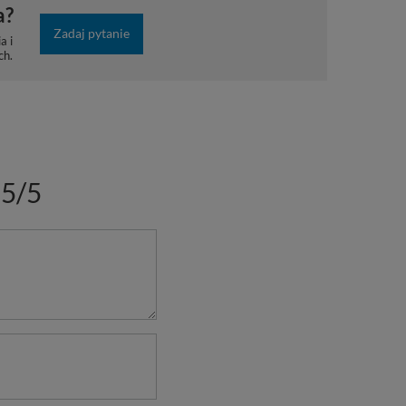
a?
Zadaj pytanie
a i
ch.
5/5