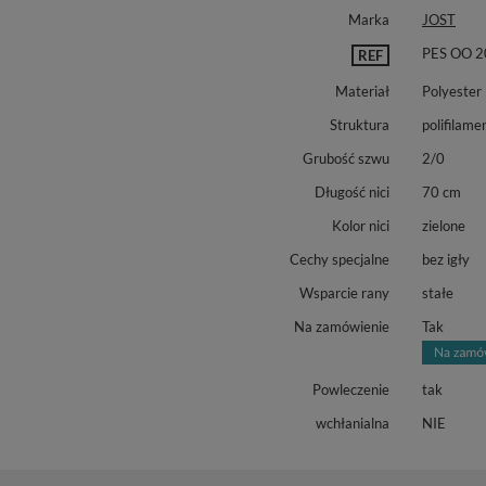
Marka
JOST
PES OO 2
REF
Materiał
Polyester
Struktura
polifilame
Grubość szwu
2/0
Długość nici
70 cm
Kolor nici
zielone
Cechy specjalne
bez igły
Wsparcie rany
stałe
Na zamówienie
Tak
Powleczenie
tak
wchłanialna
NIE