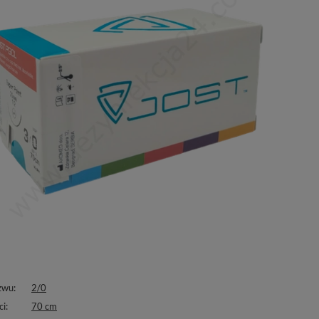
zwu
2/0
ci
70 cm