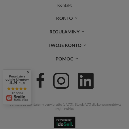
Kontakt
KONTO
REGULAMINY
TWOJE KONTO
POMOC
Prawdziwe
opinie klientów
4.9
/ 5.0
12 opinii
W sklepie prezentujemy ceny brutto (z VAT).
Stawki VAT dla konsumentów z
kraju:
Polska
.