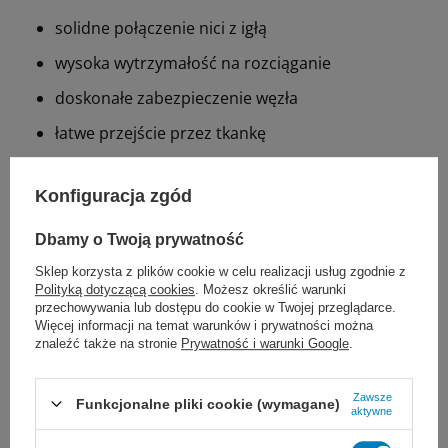
solidne połączenie nici z igłą
wysoka wytrzymałość na rozciąganie
doskonałe zabezpieczenie węzła
łatwe przejście przez tkankę
Zastosowanie:
Konfiguracja zgód
ogólne przybliżenie tkanek miękkich
Dbamy o Twoją prywatność
chirurgia sercowo-naczyniowa
Sklep korzysta z plików cookie w celu realizacji usług zgodnie z
Polityką dotyczącą cookies
. Możesz określić warunki
neurochirurgia
przechowywania lub dostępu do cookie w Twojej przeglądarce.
Więcej informacji na temat warunków i prywatności można
chirurgia okulistyczna
znaleźć także na stronie
Prywatność i warunki Google
.
Zawsze
Funkcjonalne pliki cookie (wymagane)
aktywne
Dobór nici JOST zależy od ogólnego stanu pacjenta,