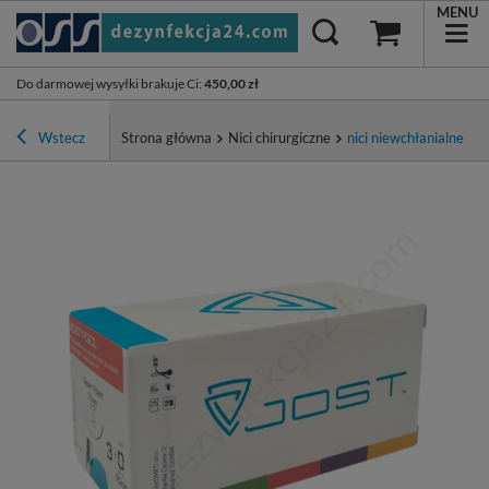
MENU
Do darmowej wysyłki brakuje Ci
:
450,00 zł
Wstecz
Strona główna
Nici chirurgiczne
nici niewchłanialne