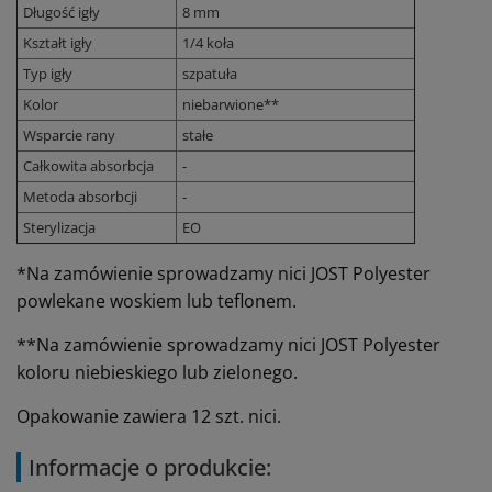
Długość igły
8 mm
Kształt igły
1/4 koła
Typ igły
szpatuła
Kolor
niebarwione**
Wsparcie rany
stałe
Całkowita absorbcja
-
Metoda absorbcji
-
Sterylizacja
EO
*
Na zamówienie sprowadzamy nici JOST Polyester
powlekane woskiem lub teflonem.
**Na zamówienie sprowadzamy nici JOST Polyester
koloru niebieskiego lub zielonego.
Opakowanie zawiera 12 szt. nici.
Informacje o produkcie: