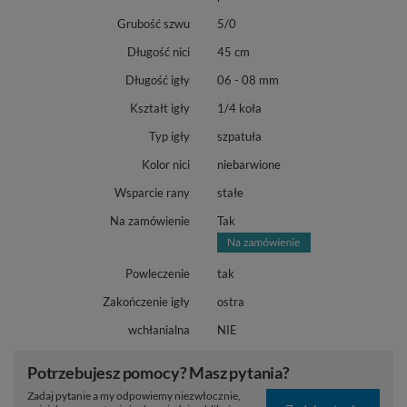
Grubość szwu
5/0
Długość nici
45 cm
Długość igły
06 - 08 mm
Kształt igły
1/4 koła
Typ igły
szpatuła
Kolor nici
niebarwione
Wsparcie rany
stałe
Na zamówienie
Tak
Powleczenie
tak
Zakończenie igły
ostra
wchłanialna
NIE
Potrzebujesz pomocy? Masz pytania?
Zadaj pytanie a my odpowiemy niezwłocznie,