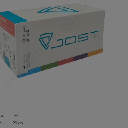
zwu
5/0
ci
90 cm