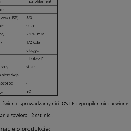
a
monofilament
nie
-
szwu (USP)
5/0
ici
90 cm
gły
2 x 16 mm
ły
1/2 koła
okrągła
niebieski*
 rany
stałe
a absorbcja
-
bsorbcji
-
ja
EO
ówienie sprowadzamy nici JOST Polypropilen niebarwione.
ie zawiera 12 szt. nici.
macje o produkcie: