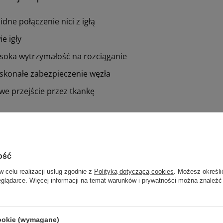
lidne połączenie nici z igłą
ie igły
soka wytrzymałość na rozciąganie
skonałe zabezpieczenie węzła
twe przejście przez tkankę
osowanie:
ólne przybliżenie tkanek miękkich
ość
irurgia sercowo-naczyniowa
w celu realizacji usług zgodnie z
Polityką dotyczącą cookies
. Możesz określi
urochirurgia
eglądarce. Więcej informacji na temat warunków i prywatności można znaleźć
irurgia okulistyczna
cookie (wymagane)