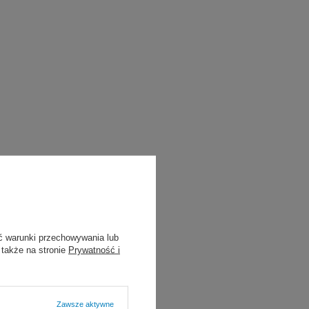
ć warunki przechowywania lub
 także na stronie
Prywatność i
Zawsze aktywne