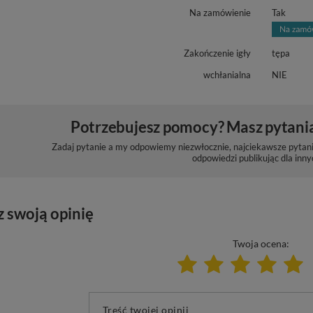
Na zamówienie
Tak
Zakończenie igły
tępa
wchłanialna
NIE
Potrzebujesz pomocy? Masz pytani
Zadaj pytanie a my odpowiemy niezwłocznie, najciekawsze pytani
odpowiedzi publikując dla inny
z swoją opinię
Twoja ocena:
Treść twojej opinii