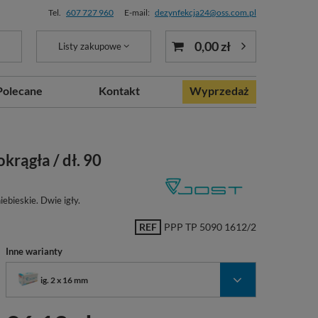
Tel.
607 727 960
E-mail:
dezynfekcja24@oss.com.pl
0,00 zł
Listy zakupowe
Polecane
Kontakt
Wyprzedaż
okrągła / dł. 90
ebieskie. Dwie igły.
REF
PPP TP 5090 1612/2
Inne warianty
ig. 2 x 16 mm