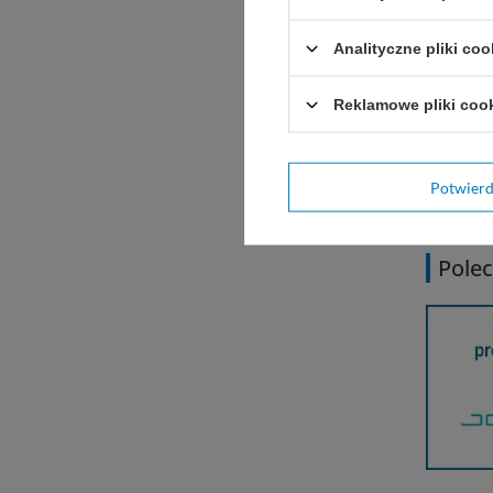
Dobór ni
Analityczne pliki coo
technik
Przecho
Reklamowe pliki coo
JOST Po
syntety
Potwier
Polec