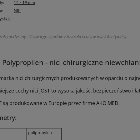
ły
14 - 19 mm
na
NIE
ystkie
rób medyczny. Używaj go zgodnie z instrukcją używania lub etykietą.
 Polypropilen - nici chirurgiczne niewchł
 marka nici chirurgicznych produkowanych w oparciu o najn
ejsze cechy nici JOST to wysoka jakość, bezpieczeństwo i ła
ST są produkowane w Europie przez firmę AKO MED.
metry:
polipropylen