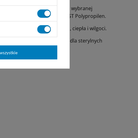
zonej tkanki i rany, a także od wybranej
zania do stosowania szwów JOST Polypropilen.
dniego światła słonecznego, ciepła i wilgoci.
akopei Stanów Zjednoczonych dla sterylnych
wszystkie