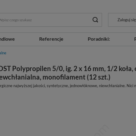
Zaloguj się
ndlowe
Referencje
Poradniki:
alne
OST Polypropilen 5/0, ig. 2 x 16 mm, 1/2 koła, 
ewchłanialna, monofilament (12 szt.)
rgiczne najwyższej jakości, syntetyczne, jednowłóknowe, niewchłanialne. Nici ni