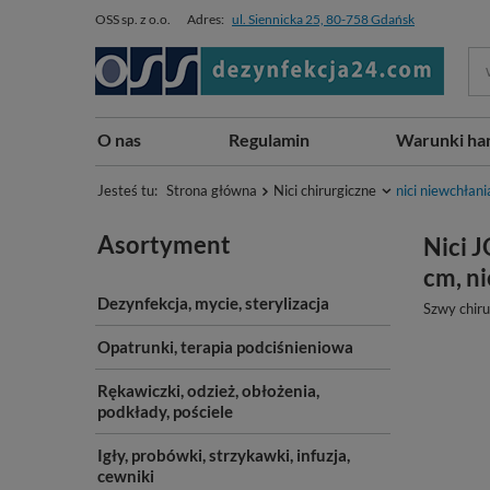
OSS sp. z o.o.
Adres:
ul. Siennicka 25, 80-758 Gdańsk
O nas
Regulamin
Warunki ha
Jesteś tu:
Strona główna
Nici chirurgiczne
nici niewchłani
Asortyment
Nici J
cm, ni
Dezynfekcja, mycie, sterylizacja
Szwy chiru
Opatrunki, terapia podciśnieniowa
Rękawiczki, odzież, obłożenia,
podkłady, pościele
Igły, probówki, strzykawki, infuzja,
cewniki