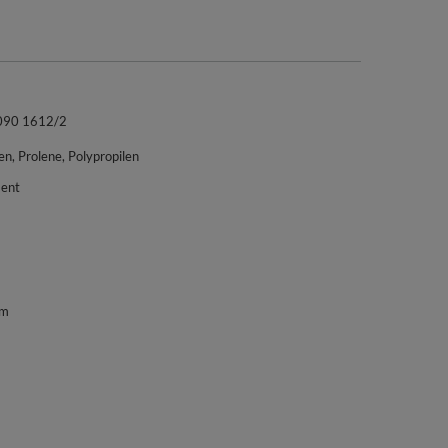
090 1612/2
en, Prolene, Polypropilen
ment
mm