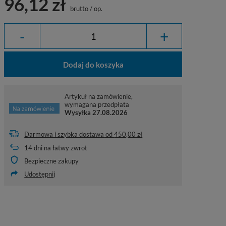
96,12 zł
brutto
/
op.
-
+
Dodaj do koszyka
Artykuł na zamówienie,
wymagana przedpłata
Wysyłka
27.08.2026
Darmowa i szybka dostawa
od
450,00 zł
14
dni na łatwy zwrot
Bezpieczne zakupy
Udostępnij