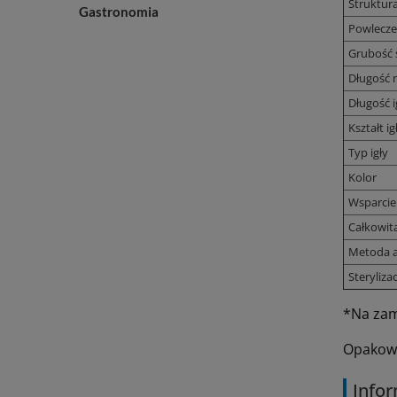
Struktur
Gastronomia
Powlecze
Grubość 
Długość n
Długość i
Kształt ig
Typ igły
Kolor
Wsparcie
Całkowit
Metoda a
Sterylizac
*Na zam
Opakowan
Infor