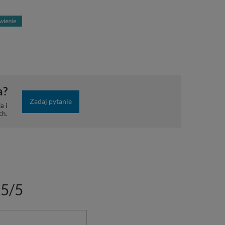
a?
Zadaj pytanie
a i
ch.
5/5