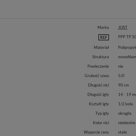
Marka
JOST
PPP TP 5
REF
Materiał
Polipropyl
Struktura
monofila
Powleczenie
nie
Grubość szwu
5/0
Długość nici
90 cm
Długość igły
14 - 19 
Kształt igły
1/2 koła
Typ igły
okrągła
Kolor nici
niebieskie
Wsparcie rany
stałe