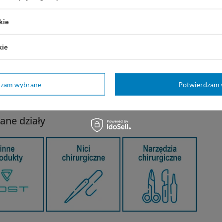
ci JOST zależy od ogólnego stanu pacjenta, wielkości uszkod
kie
i i doświadczenia chirurga. Nie są znane żadne przeciwwska
wywać w maksymalnej temperaturze 25°C, z dala od bezpośre
kie
lyamide spełnia wymagania Farmakopei Europejskiej i Farm
cznych szwów niewchłanianych.
dzam wybrane
Potwierdzam 
ane działy