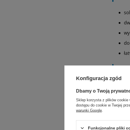
so
dw
wy
do
ła
Zast
Konfiguracja zgód
og
Dbamy o Twoją prywatn
ch
Sklep korzysta z plików cookie 
ne
dostępu do cookie w Twojej prz
warunki Google
.
ch
Funkcjonalne pliki 