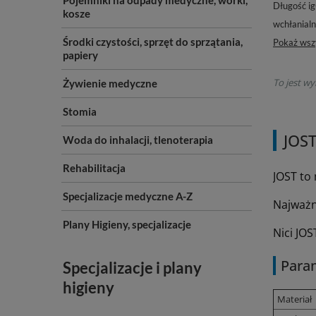
Pojemniki na odpady medyczne, worki,
Długość ig
kosze
wchłanial
Środki czystości, sprzęt do sprzątania,
Pokaż wsz
papiery
To jest wy
Żywienie medyczne
Stomia
JOST
Woda do inhalacji, tlenoterapia
Rehabilitacja
JOST to
Specjalizacje medyczne A-Z
Najważni
Plany Higieny, specjalizacje
Nici JO
Para
Specjalizacje i plany
higieny
Materiał