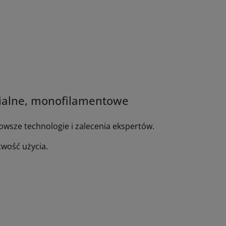
anialne, monofilamentowe
owsze technologie i zalecenia ekspertów.
twość użycia.