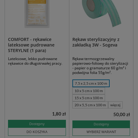
COMFORT - rękawice
Rękaw sterylizacyjny z
lateksowe pudrowane
zakładką 3W - Sogeva
STERYLNE (1 para)
Lateksowe, lekko pudrowane
Rękaw termozgrzewalny
rękawice do długotrwałej pracy.
papierowo-foliowy do sterylizacji
- papier o gramaturze 60 g/m² i
podwójna folia 55g/m².
7,5 x 2,5 cm x 100 m
10 x 5 cm x 100 m
15 x 5 cm x 100 m
20 x 5,5 cm x 100 m
więcej
1,80 zł
50,00 zł
Dostępny
Dostępny
DO KOSZYKA
WYBIERZ WARIANT