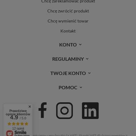
Chcę zareklamować produkt
Chcę zwrócić produkt
Chcę wymienić towar
Kontakt
KONTO
REGULAMINY
TWOJE KONTO
POMOC
Prawdziwe
opinie klientów
4.9
/ 5.0
12 opinii
W sklepie prezentujemy ceny brutto (z VAT).
Stawki VAT dla konsumentów z