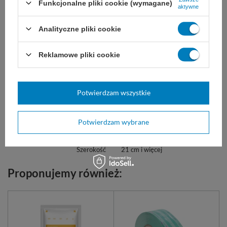
Funkcjonalne pliki cookie (wymagane)
aktywne
Zobacz także dział
opakowania do sterylizacji
Analityczne pliki cookie
Marka
Sogeva
Reklamowe pliki cookie
RSSOGTUVCE250
REF
Producent
Sogeva
Potwierdzam wszystkie
Gramatura
60 g/m²
Rodzaj
trzywskaźnikowe
Potwierdzam wybrane
Producent
Sogeva
Szerokość
21 cm i więcej
Proponujemy również: