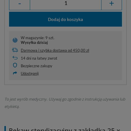
-
+
Dodaj do koszyka
W magazynie: 9 szt.
Wysyłka
dzisiaj
Darmowa i szybka dostawa
od
450,00 zł
14
dni na łatwy zwrot
Bezpieczne zakupy
Udostępnij
To jest wyrób medyczny. Używaj go zgodnie z instrukcją używania lub
etykietą.
Rękaw sterylizacyjny z zakładką 25 x