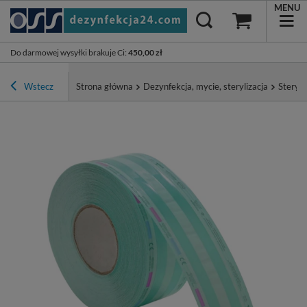
MENU
Do darmowej wysyłki brakuje Ci
:
450,00 zł
Wstecz
Strona główna
Dezynfekcja, mycie, sterylizacja
Steryli