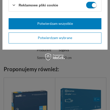
Reklamowe pliki cookie
Marka
Sogeva
R1SOGTUVCE75
REF
Potwierdzam wszystkie
Producent
Sogeva
Gramatura
60 g/m²
Potwierdzam wybrane
Rodzaj
trzywskaźnikowe
Producent
Sogeva
Szerokość
do 10 cm
Proponujemy również: