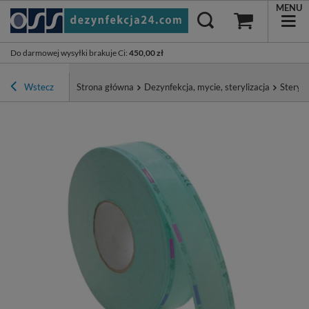
MENU
Do darmowej wysyłki brakuje Ci
:
450,00 zł
Wstecz
Strona główna
Dezynfekcja, mycie, sterylizacja
Steryli