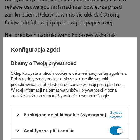
rękawie usuwając z nich nadmiar powietrza przed
zamknięciem. Rękaw powinno się układać stroną
foliową do foliowej i papierową do papierowej.
Na torebkach nadrukowano kolorowy wskaźnik
chemiczny informujący wyłącznie o przeprowadzeniu
Konfiguracja zgód
sterylizacji. Potwierdzenie sterylizacji powinno się
wskazać dodatkowym wskaźnikiem chemicznym, bądź
Dbamy o Twoją prywatność
biologicznym.
Po wysterylizowaniu nie należy dopuszczać do
Sklep korzysta z plików cookie w celu realizacji usług zgodnie z
Polityką dotyczącą cookies
. Możesz określić warunki
zawilgocenia, uszkodzenia lub przypadkowego
przechowywania lub dostępu do cookie w Twojej przeglądarce.
otwarcia opakowania.
Więcej informacji na temat warunków i prywatności można
znaleźć także na stronie
Prywatność i warunki Google
.
Pakiety sterylne należy przechowywać zgodnie z
obowiązującym stanem prawnym oraz wymaganiami
Zawsze
Funkcjonalne pliki cookie (wymagane)
władz sanitarnych.
aktywne
Zobacz także dział
opakowania do sterylizacji
Analityczne pliki cookie