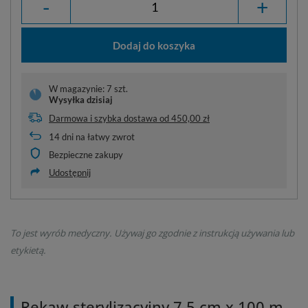
-
+
Dodaj do koszyka
W magazynie: 7 szt.
Wysyłka
dzisiaj
Darmowa i szybka dostawa
od
450,00 zł
14
dni na łatwy zwrot
Bezpieczne zakupy
Udostępnij
To jest wyrób medyczny. Używaj go zgodnie z instrukcją używania lub
etykietą.
Rękaw sterylizacyjny 7,5 cm x 100 m,