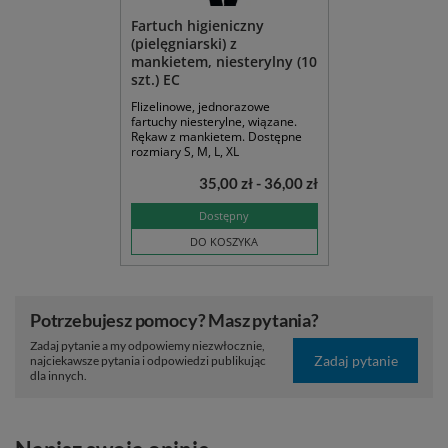
Fartuch higieniczny
(pielęgniarski) z
mankietem, niesterylny (10
szt.) EC
Flizelinowe, jednorazowe
fartuchy niesterylne, wiązane.
Rękaw z mankietem. Dostępne
rozmiary S, M, L, XL
35,00 zł - 36,00 zł
Dostępny
DO KOSZYKA
Potrzebujesz pomocy? Masz pytania?
Zadaj pytanie a my odpowiemy niezwłocznie,
Zadaj pytanie
najciekawsze pytania i odpowiedzi publikując
dla innych.