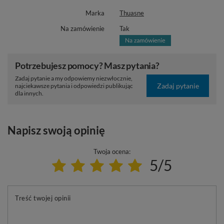
Marka
Thuasne
Na zamówienie
Tak
Potrzebujesz pomocy? Masz pytania?
Zadaj pytanie a my odpowiemy niezwłocznie,
Zadaj pytanie
najciekawsze pytania i odpowiedzi publikując
dla innych.
Napisz swoją opinię
Twoja ocena:
5/5
Treść twojej opinii