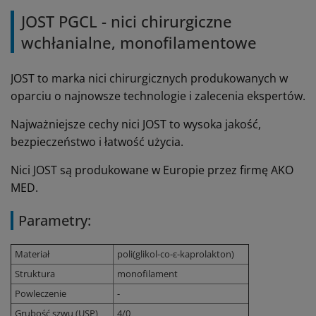
JOST PGCL - nici chirurgiczne
wchłanialne, monofilamentowe
JOST to marka nici chirurgicznych produkowanych w
oparciu o najnowsze technologie i zalecenia ekspertów.
Najważniejsze cechy nici JOST to wysoka jakość,
bezpieczeństwo i łatwość użycia.
Nici JOST są produkowane w Europie przez firmę AKO
MED.
Parametry:
Materiał
poli(glikol-co-ε-kaprolakton)
Struktura
monofilament
Powleczenie
-
Grubość szwu (USP)
4/0