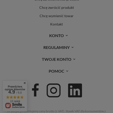
Chcę zwrócić produkt
Chcę wymienić towar
Kontakt
KONTO
REGULAMINY
TWOJE KONTO
POMOC
Prawdziwe
opinie klientów
4.9
/ 5.0
12 opinii
W sklepie prezentujemy ceny brutto (z VAT).
Stawki VAT dla konsumentów z