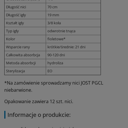
Długość nici
70 cm
Długość igły
19 mm
Kształt igły
3/8 koła
Typ igły
odwrotnie tnąca
Kolor
fioletowe*
Wsparcie rany
krótkie/średnie: 21 dni
Całkowita absorbcja
90-120 dni
Metoda absorbcji
hydroliza
Sterylizacja
EO
*Na zamówienie sprowadzamy nici JOST PGCL
niebarwione.
Opakowanie zawiera 12 szt. nici.
Informacje o produkcie: