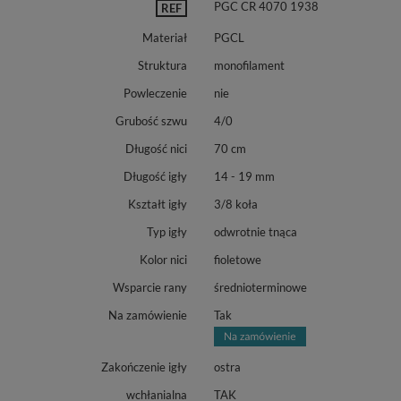
PGC CR 4070 1938
REF
Materiał
PGCL
Struktura
monofilament
Powleczenie
nie
Grubość szwu
4/0
Długość nici
70 cm
Długość igły
14 - 19 mm
Kształt igły
3/8 koła
Typ igły
odwrotnie tnąca
Kolor nici
fioletowe
Wsparcie rany
średnioterminowe
Na zamówienie
Tak
Zakończenie igły
ostra
wchłanialna
TAK