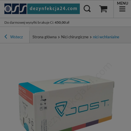
MENU
Do darmowej wysyłki brakuje Ci
:
450,00 zł
Wstecz
Strona główna
Nici chirurgiczne
nici wchłanialne