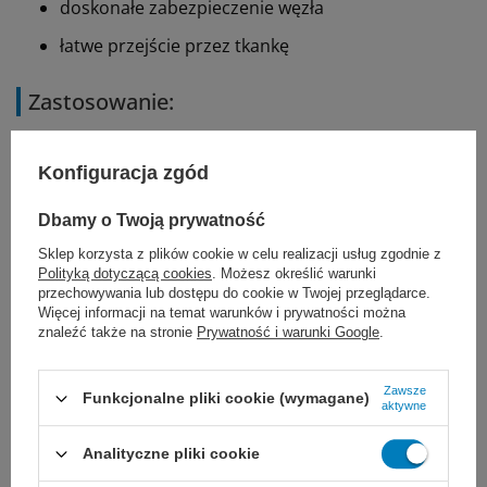
doskonałe zabezpieczenie węzła
łatwe przejście przez tkankę
Zastosowanie:
ogólne przybliżenie tkanek miękkich
Konfiguracja zgód
chirurgia sercowo-naczyniowa
Dbamy o Twoją prywatność
neurochirurgia
Sklep korzysta z plików cookie w celu realizacji usług zgodnie z
chirurgia okulistyczna
Polityką dotyczącą cookies
. Możesz określić warunki
przechowywania lub dostępu do cookie w Twojej przeglądarce.
Więcej informacji na temat warunków i prywatności można
znaleźć także na stronie
Prywatność i warunki Google
.
Dobór nici JOST zależy od ogólnego stanu pacjenta,
wielkości uszkodzonej tkanki i rany, a także od
Zawsze
Funkcjonalne pliki cookie (wymagane)
aktywne
wybranej techniki i doświadczenia chirurga.
Nie są
znane żadne przeciwwskazania do stosowania nici
Analityczne pliki cookie
poliamidowych JOST.