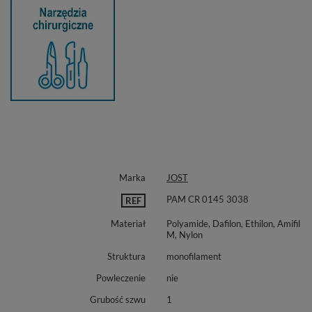
Marka
JOST
PAM CR 0145 3038
REF
Materiał
Polyamide, Dafilon, Ethilon, Amifil
M, Nylon
Struktura
monofilament
Powleczenie
nie
Grubość szwu
1