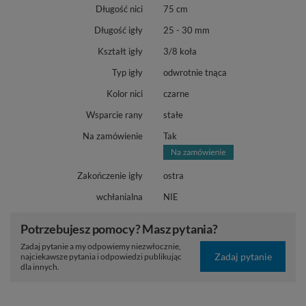
Długość nici
75 cm
Długość igły
25 - 30 mm
Kształt igły
3/8 koła
Typ igły
odwrotnie tnąca
Kolor nici
czarne
Wsparcie rany
stałe
Na zamówienie
Tak
Zakończenie igły
ostra
wchłanialna
NIE
Potrzebujesz pomocy? Masz pytania?
Zadaj pytanie a my odpowiemy niezwłocznie,
Zadaj pytanie
najciekawsze pytania i odpowiedzi publikując
dla innych.