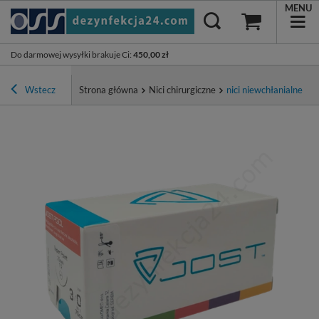
MENU
Do darmowej wysyłki brakuje Ci
:
450,00 zł
Wstecz
Strona główna
Nici chirurgiczne
nici niewchłanialne