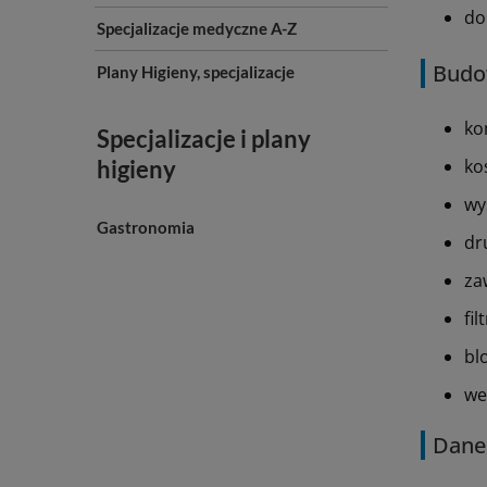
do
Specjalizacje medyczne A-Z
Budo
Plany Higieny, specjalizacje
ko
Specjalizacje i plany
ko
higieny
wy
Gastronomia
dr
za
fil
bl
we
Dane 