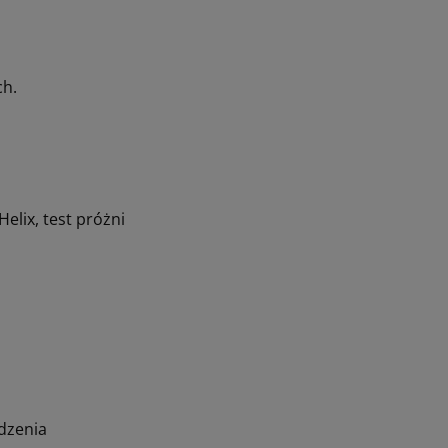
ch.
elix, test próżni
dzenia