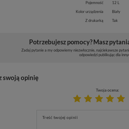
Pojemność
12 L
Kolor urządzenia
Biały
Z drukarką
Tak
Potrzebujesz pomocy? Masz pytani
Zadaj pytanie a my odpowiemy niezwłocznie, najciekawsze pytani
odpowiedzi publikując dla inny
z swoją opinię
Twoja ocena:
Treść twojej opinii