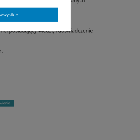
tów litych, porowatych i wgłębionych
wszystkie
nel posiadający wiedzę i doświadczenie
h.