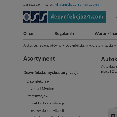
OSS sp. z o.o.
Adres:
ul. Siennicka 25, 80-758 Gdańsk
O nas
Regulamin
Warunki ha
Jesteś tu:
Strona główna
Dezynfekcja, mycie, sterylizacja
Asortyment
Autok
Autoklaw s
pracy i 2 
Dezynfekcja, mycie, sterylizacja
Dezynfekcja ▸
Higiena i Mycie ▸
Sterylizacja ▸
torebki do sterylizacji
rękawy do sterylizacji