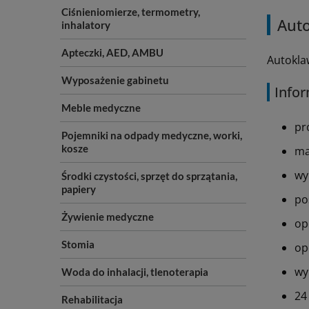
Ciśnieniomierze, termometry,
Auto
inhalatory
Apteczki, AED, AMBU
Autokla
Wyposażenie gabinetu
Infor
Meble medyczne
pr
Pojemniki na odpady medyczne, worki,
kosze
ma
wy
Środki czystości, sprzęt do sprzątania,
papiery
po
Żywienie medyczne
op
Stomia
op
wy
Woda do inhalacji, tlenoterapia
24
Rehabilitacja