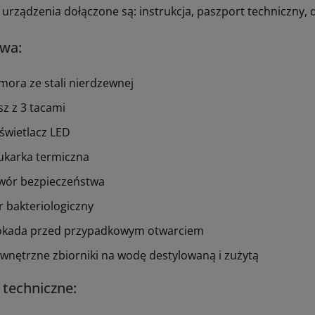
 urządzenia dołączone są: instrukcja, paszport techniczny, 
wa:
mora ze stali nierdzewnej
sz z 3 tacami
świetlacz LED
ukarka termiczna
wór bezpieczeństwa
tr bakteriologiczny
okada przed przypadkowym otwarciem
wnętrzne zbiorniki na wodę destylowaną i zużytą
techniczne: