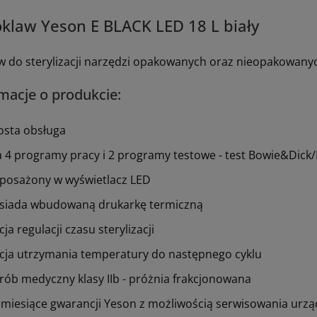
klaw Yeson E BLACK LED 18 L biały
w do sterylizacji narzędzi opakowanych oraz nieopakowany
macje o produkcie:
osta obsługa
 4 programy pracy i 2 programy testowe - test Bowie&Dick/H
posażony w wyświetlacz LED
siada wbudowaną drukarkę termiczną
cja regulacji czasu sterylizacji
cja utrzymania temperatury do następnego cyklu
rób medyczny klasy IIb
-
próżnia frakcjonowana
 miesiące gwarancji Yeson z możliwością serwisowania urzą