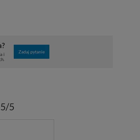
a?
Zadaj pytanie
a i
ch.
5/5