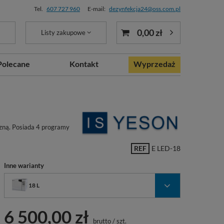
Tel.
607 727 960
E-mail:
dezynfekcja24@oss.com.pl
0,00 zł
Listy zakupowe
Polecane
Kontakt
Wyprzedaż
czną. Posiada 4 programy
REF
E LED-18
Inne warianty
18 L
6 500,00 zł
brutto
/
szt.