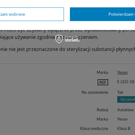
irurgiczne, stomatologiczne, strzykawki, również do produk
dzam wybrane
Potwierdzam 
a:
w może być używany wyłącznie przez wykwalifikowany perso
iające używanie zgodnie z przeznaczeniem.
ie nie jest przeznaczone do sterylizacji substancji płynnyc
Marka
Yeson
E LED-18
REF
Na zamówienie
Tak
Rodzaj
Autoklaw
Marka
Yeson
Klasa medyczna
Klasa B