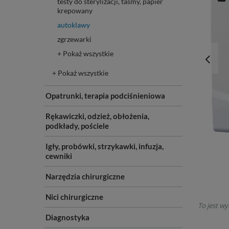
testy do sterylizacji, taśmy, papier
krepowany
autoklawy
zgrzewarki
+ Pokaż wszystkie
+ Pokaż wszystkie
Opatrunki, terapia podciśnieniowa
Rękawiczki, odzież, obłożenia,
podkłady, pościele
Igły, probówki, strzykawki, infuzja,
cewniki
Narzędzia chirurgiczne
Nici chirurgiczne
To jest wy
Diagnostyka