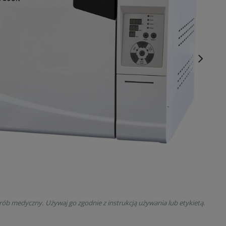
rób medyczny. Używaj go zgodnie z instrukcją używania lub etykietą.