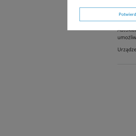
ch
Potwier
Uwag
Autokla
umożliw
Urządzen