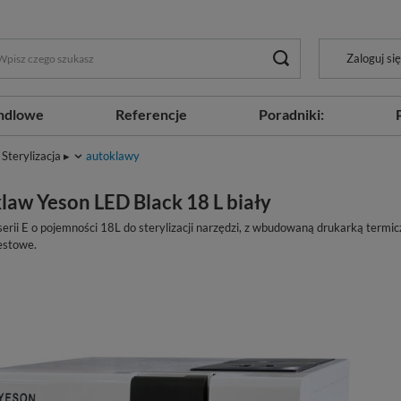
Zaloguj się
ndlowe
Referencje
Poradniki:
Sterylizacja ▸
autoklawy
law Yeson LED Black 18 L biały
erii E o pojemności 18L do sterylizacji narzędzi, z wbudowaną drukarką termi
testowe.