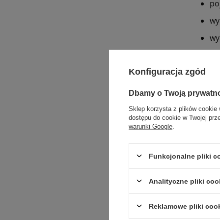
po
wy
wy
wy
Konfiguracja zgód
wa
za
Dbamy o Twoją prywatn
mo
Sklep korzysta z plików cookie 
dostępu do cookie w Twojej prz
ma
warunki Google
.
ma
Funkcjonalne pliki 
Zast
Analityczne pliki coo
od
Reklamowe pliki coo
do