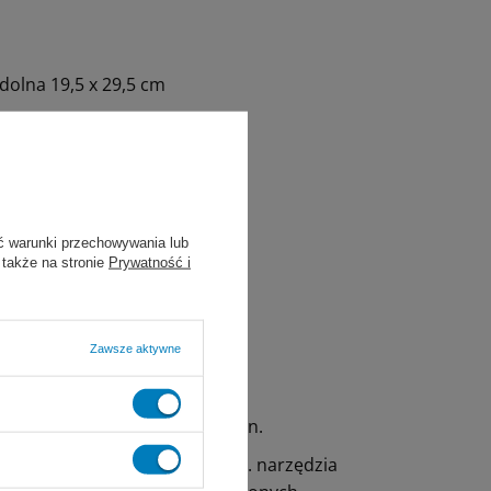
dolna 19,5 x 29,5 cm
ć warunki przechowywania lub
 także na stronie
Prywatność i
Zawsze aktywne
ytuty badawcze, weterynaria i in.
nych, jak i nieopakowanych tj. narzędzia