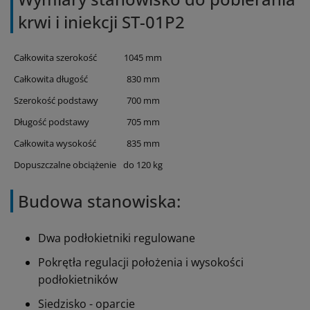
krwi i iniekcji ST-01P2
Całkowita szerokość
1045 mm
Całkowita długość
830 mm
Szerokość podstawy
700 mm
Długość podstawy
705 mm
Całkowita wysokość
835 mm
Dopuszczalne obciążenie
do 120 kg
Budowa stanowiska:
Dwa podłokietniki regulowane
Pokrętła regulacji położenia i wysokości
podłokietników
Siedzisko - oparcie