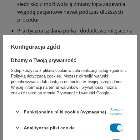
siedzisko z możliwością zmiany kąta zapewnia
wygodę pacjentowi nawet podczas dłuższych
procedur.
Praktyczna szklana półka - dodatkowe miejsce na
przybory medyczne, próbówki czy materiały
zabiegowe usprawnia organizację pracy.
Konfiguracja zgód
Ergonomia i łatwość obsługi - prosta regulacja i
Dbamy o Twoją prywatność
stabilna konstrukcja podnoszą efektywność pracy
Sklep korzysta z plików cookie w celu realizacji usług zgodnie z
personelu medycznego i minimalizują czas
Polityką dotyczącą cookies
. Możesz określić warunki
przygotowania stanowiska do zabiegu.
przechowywania lub dostępu do cookie w Twojej przeglądarce.
Więcej informacji na temat warunków i prywatności można
znaleźć także na stronie
Prywatność i warunki Google
.
Dopuszczalne obciążenie fotela wynosi 120 kg.
Dostępne kolory obić:
Zawsze
Funkcjonalne pliki cookie (wymagane)
aktywne
Zamawiając meble
prosimy o podanie koloru obicia w
Analityczne pliki cookie
komentarzu do zamówienia.