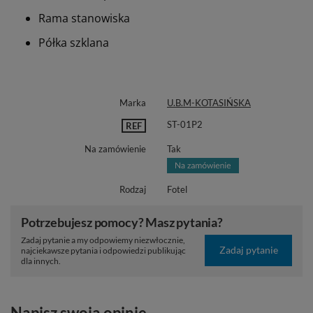
Rama stanowiska
Półka szklana
Marka
U.B.M-KOTASIŃSKA
ST-01P2
REF
Na zamówienie
Tak
Rodzaj
Fotel
Potrzebujesz pomocy? Masz pytania?
Zadaj pytanie a my odpowiemy niezwłocznie,
Zadaj pytanie
najciekawsze pytania i odpowiedzi publikując
dla innych.
Napisz swoją opinię