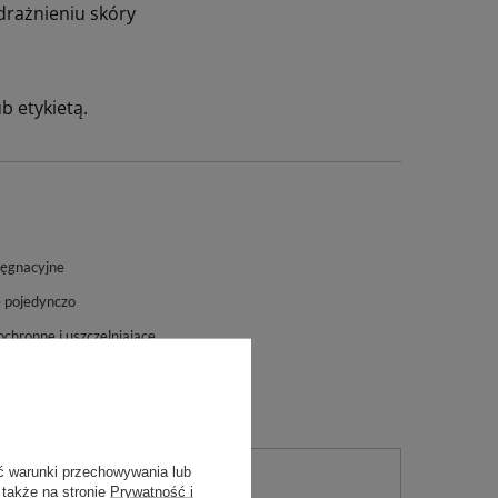
drażnieniu skóry
b etykietą.
lęgnacyjne
 pojedynczo
chronne i uszczelniające
ć warunki przechowywania lub
 także na stronie
Prywatność i