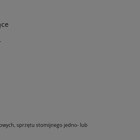
ące
ą.
owych, sprzętu stomijnego jedno- lub