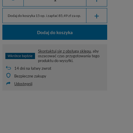
+
Dodaj do koszyka 15 op. i zapłać 85,49 zł za op.
Dodaj do koszyka
Skontaktuj się z obsługą sklepu
, aby
oszacować czas przygotowania tego
produktu do wysyłki.
14
dni na łatwy zwrot
Bezpieczne zakupy
Udostępnij