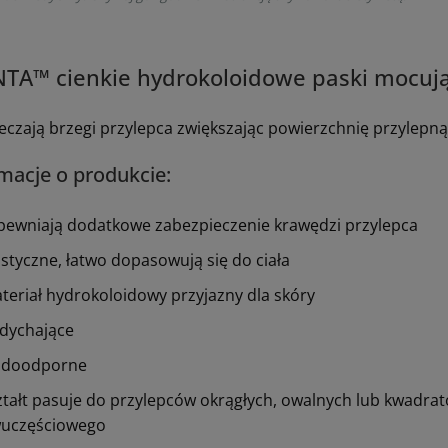
NTA™ cienkie hydrokoloidowe paski mocuj
eczają brzegi przylepca zwiększając powierzchnię przylepn
macje o produkcie:
pewniają dodatkowe zabezpieczenie krawędzi przylepca
astyczne, łatwo dopasowują się do ciała
teriał hydrokoloidowy przyjazny dla skóry
dychające
doodporne
ztałt pasuje do przylepców okrągłych, owalnych lub kwadrat
uczęściowego