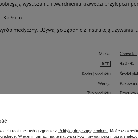
pobiegają wysuszaniu i twardnieniu krawędzi przylepca i po
: 3 x 9 cm
 wyrób medyczny. Używaj go zgodnie z instrukcją używania lu
Marka
ConvaTec
423945
REF
Rodzaj produktu
Środki pie
Wersja
Pakowane
Typ produktu
Produkty o
nujemy również:
ość
w celu realizacji usług zgodnie z
Polityką dotyczącą cookies
. Możesz określi
eglądarce. Więcej informacji na temat warunków i prywatności można znaleźć