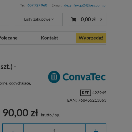
Tel.
607 727 960
E-mail:
dezynfekcja24@oss.com.pl
0,00 zł
Listy zakupowe
Polecane
Kontakt
Wyprzedaż
zt.) -
orne, oddychające,
REF
423945
EAN:
768455213863
90,00 zł
brutto
/
op.
-
+