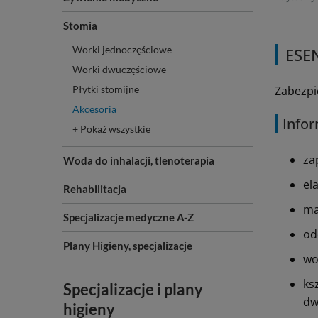
Stomia
Worki jednoczęściowe
ESE
Worki dwuczęściowe
Płytki stomijne
Zabezpi
Akcesoria
Infor
+ Pokaż wszystkie
za
Woda do inhalacji, tlenoterapia
el
Rehabilitacja
ma
Specjalizacje medyczne A-Z
od
Plany Higieny, specjalizacje
wo
ks
Specjalizacje i plany
dw
higieny