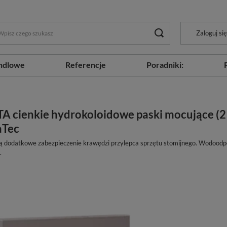
Zaloguj się
ndlowe
Referencje
Poradniki:
A cienkie hydrokoloidowe paski mocujące (2 s
aTec
ą dodatkowe zabezpieczenie krawędzi przylepca sprzętu stomijnego. Wodoodp
.