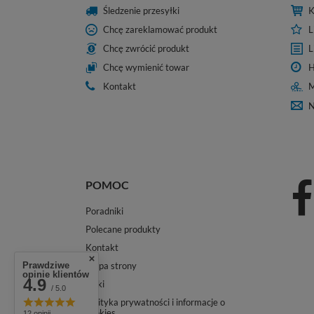
Śledzenie przesyłki
K
Chcę zareklamować produkt
L
Chcę zwrócić produkt
L
Chcę wymienić towar
H
Kontakt
M
N
POMOC
Poradniki
Polecane produkty
Kontakt
Mapa strony
Prawdziwe
opinie klientów
4.9
Linki
/ 5.0
Polityka prywatności i informacje o
cookies
12 opinii