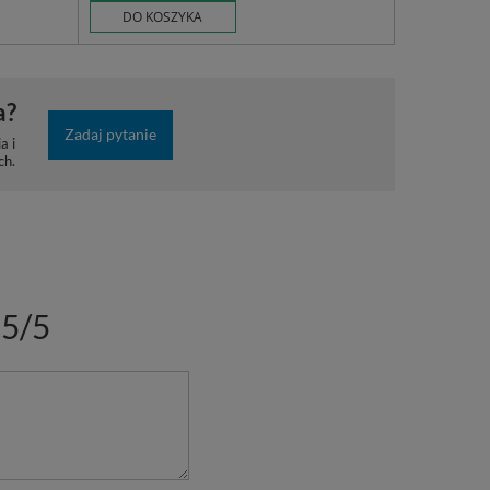
DO KOSZYKA
a?
Zadaj pytanie
a i
ch.
5/5