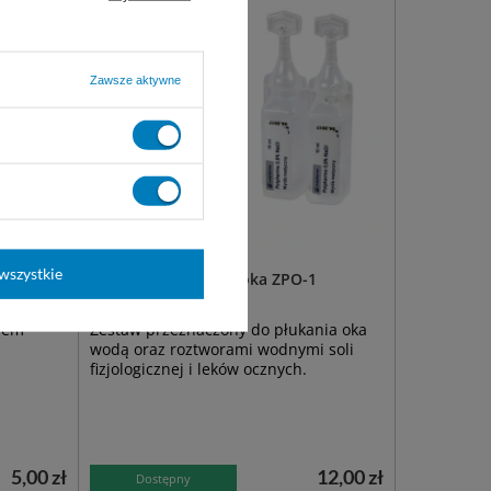
Zawsze aktywne
wszystkie
jno-
Zestaw do płukania oka ZPO-1
kiem
Zestaw przeznaczony do płukania oka
wodą oraz roztworami wodnymi soli
fizjologicznej i leków ocznych.
5,00 zł
12,00 zł
Dostępny