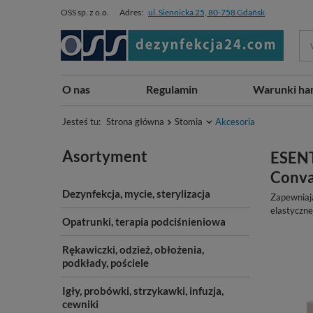
OSS sp. z o.o.
Adres:
ul. Siennicka 25, 80-758 Gdańsk
O nas
Regulamin
Warunki ha
Jesteś tu:
Strona główna
Stomia
Akcesoria
Asortyment
ESENT
Conv
Dezynfekcja, mycie, sterylizacja
Zapewniaj
elastyczne
Opatrunki, terapia podciśnieniowa
Rękawiczki, odzież, obłożenia,
podkłady, pościele
Igły, probówki, strzykawki, infuzja,
cewniki