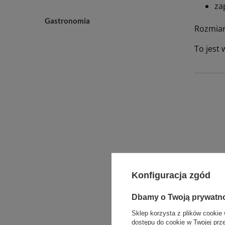
za
Gastronomia
Rozmiar
To jest
Konfiguracja zgód
Propo
Dbamy o Twoją prywatn
Sklep korzysta z plików cookie 
dostępu do cookie w Twojej prz