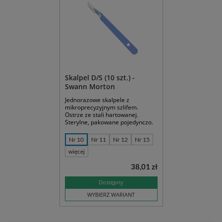
Skalpel D/S (10 szt.) -
Swann Morton
Jednorazowe skalpele z
mikroprecyzyjnym szlifem.
Ostrze ze stali hartowanej.
Sterylne, pakowane pojedynczo.
Nr 10
Nr 11
Nr 12
Nr 15
więcej
38,01 zł
Dostępny
WYBIERZ WARIANT