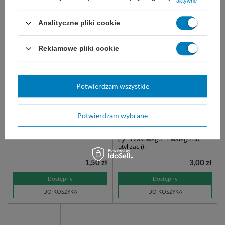
aktywne
Analityczne pliki cookie
Reklamowe pliki cookie
Wziernik ginekologiczny -
Pojemnik na odpady
SoftMed
medyczne 0,7 L owalny -
Potwierdzam wszystkie
Intergos
Wziernik ginekologiczny
Pojemny i wytrzymały pojemnik
jednorazowego użytku.
do zużytych igieł, strzykawek,
Potwierdzam wybrane
Sprzedawany na sztuki. Rozmiary
ampułek i drobnego sprzętu
XS, S, M, L.
medycznego. Wygodny system
podwójnego zamknięcia
(tymczasowego i trwałego do
utylizacji).
1,50 zł
3,00 zł
Dostępny
Dostępny
DO KOSZYKA
DO KOSZYKA