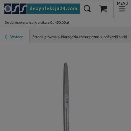
MENU
Do darmowej wysyłki brakuje Ci
:
450,00 zł
Wstecz
Strona główna
Narzędzia chirurgiczne
nożyczki
chiru