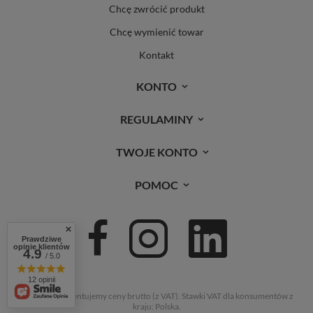
Chcę zwrócić produkt
Chcę wymienić towar
Kontakt
KONTO
REGULAMINY
TWOJE KONTO
POMOC
Prawdziwe
opinie klientów
4.9
/ 5.0
12 opinii
W sklepie prezentujemy ceny brutto (z VAT).
Stawki VAT dla konsumentów z
kraju:
Polska
.