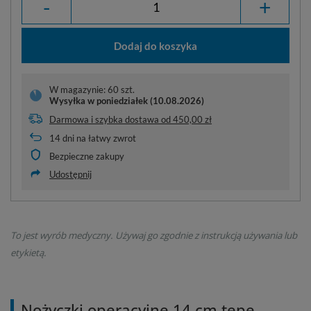
-
+
Dodaj do koszyka
W magazynie: 60 szt.
Wysyłka
w poniedziałek (10.08.2026)
Darmowa i szybka dostawa
od
450,00 zł
14
dni na łatwy zwrot
Bezpieczne zakupy
Udostępnij
To jest wyrób medyczny. Używaj go zgodnie z instrukcją używania lub
etykietą.
Nożyczki operacyjne 14 cm tępe,