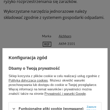
ryzyko rozprzestrzeniania się zarazków.
Wykorzystane narzędzia jednorazowe należy
składować zgodnie z systemem gospodarki odpadami.
Marka
Aichhorn
AKM-3101
REF
Zastosowanie
Operacyjne
Konfiguracja zgód
Rozmiar
12 - 15 cm
Kształt
Proste
Dbamy o Twoją prywatność
Końce
Tępo-tępe
Sklep korzysta z plików cookie w celu realizacji usług zgodnie z
Polityką dotyczącą cookies
. Możesz określić warunki
przechowywania lub dostępu do cookie w Twojej przeglądarce.
Proponujemy również:
Więcej informacji na temat warunków i prywatności można
znaleźć także na stronie
Prywatność i warunki Google
.
Zawsze
Funkcjonalne pliki cookie (wymagane)