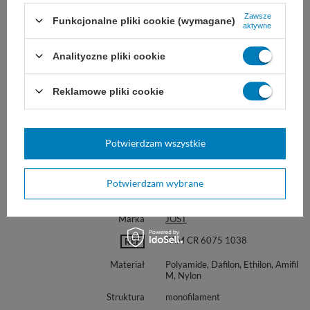
Zawsze
Funkcjonalne pliki cookie (wymagane)
aktywne
Analityczne pliki cookie
Reklamowe pliki cookie
Potwierdzam wszystkie
Potwierdzam wybrane
Marka
JOST
PAM CR 6075 1038
REF
Materiał
Polyamide, Dafilon, Ethilon, Amifil
M, Nylon
Struktura
monofilament