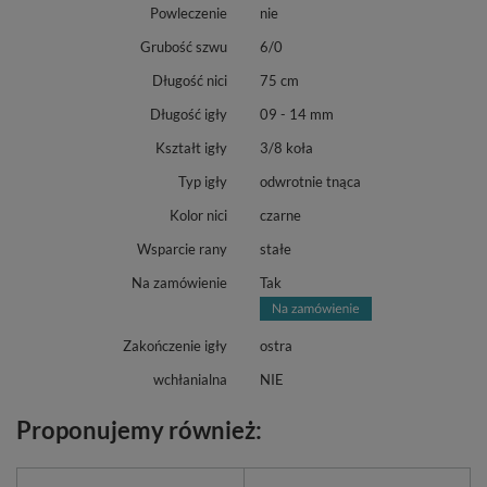
Powleczenie
nie
Grubość szwu
6/0
Długość nici
75 cm
Długość igły
09 - 14 mm
Kształt igły
3/8 koła
Typ igły
odwrotnie tnąca
Kolor nici
czarne
Wsparcie rany
stałe
Na zamówienie
Tak
Zakończenie igły
ostra
wchłanialna
NIE
Proponujemy również: