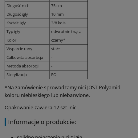
Długość nici
75 cm
Długość igły
10 mm
Kształt igły
3/8 koła
Typ igły
odwrotnie tnąca
Kolor
czarny*
Wsparcie rany
stałe
Całkowita absorbcja
-
Metoda absorbcji
-
Sterylizacja
EO
*Na zamówienie sprowadzamy nici JOST Polyamid
koloru niebieskiego lub niebarwione.
Opakowanie zawiera 12 szt. nici.
Informacje o produkcie:
solidne połączenie nici z igłą