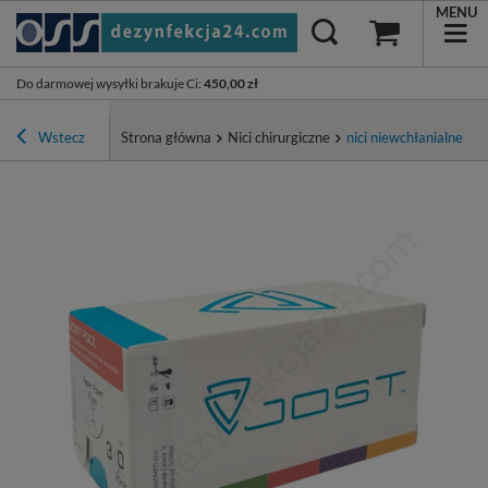
MENU
Do darmowej wysyłki brakuje Ci
:
450,00 zł
Wstecz
Strona główna
Nici chirurgiczne
nici niewchłanialne