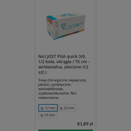
Nici JOST PGA quick 3/0,
1/2 koła, okrągła / 75 cm -
wchłanialna, plecione (12
szt.)
Szwy chirurgiczne najwyższej
jakości, syntetyczne,
wielowłóknowe,
szybkowchłanialne. Nici
niebarwione.
ig. 17 mm
ig. 22 mm
ig. 26 mm
81,89 zł