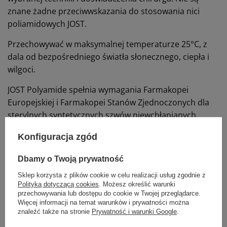
znane żadne przeciwwskazania do stosowania nici
poliamidowych JOST.
Przechowywać w maksymalnej temperaturze 25°C, z
dala od bezpośredniego światła słonecznego, ciepła i
wilgoci.
JOST Polyamide spełnia wymagania Farmakopei
Europejskiej i Farmakopei Stanów Zjednoczonych dla
sterylnych syntetycznych szwów niewchłanianych.
Konfiguracja zgód
Polecane działy
Dbamy o Twoją prywatność
Sklep korzysta z plików cookie w celu realizacji usług zgodnie z
Polityką dotyczącą cookies
. Możesz określić warunki
przechowywania lub dostępu do cookie w Twojej przeglądarce.
Więcej informacji na temat warunków i prywatności można
znaleźć także na stronie
Prywatność i warunki Google
.