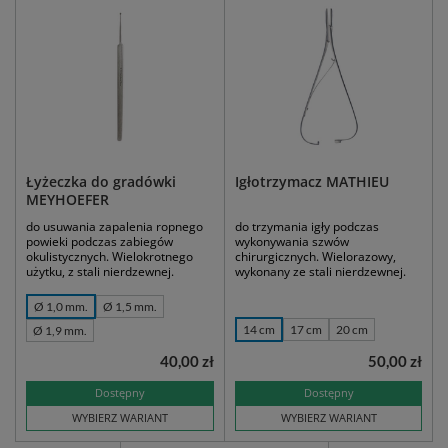
Łyżeczka do gradówki
Igłotrzymacz MATHIEU
MEYHOEFER
do usuwania zapalenia ropnego
do trzymania igły podczas
powieki podczas zabiegów
wykonywania szwów
okulistycznych. Wielokrotnego
chirurgicznych. Wielorazowy,
użytku, z stali nierdzewnej.
wykonany ze stali nierdzewnej.
Ø 1,0 mm.
Ø 1,5 mm.
14 cm
17 cm
20 cm
Ø 1,9 mm.
40,00 zł
50,00 zł
Dostępny
Dostępny
WYBIERZ WARIANT
WYBIERZ WARIANT