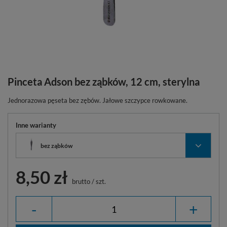
Pinceta Adson bez ząbków, 12 cm, sterylna
Jednorazowa pęseta bez zębów. Jałowe szczypce rowkowane.
Inne warianty
bez ząbków
8,50 zł
brutto
/
szt.
-
+