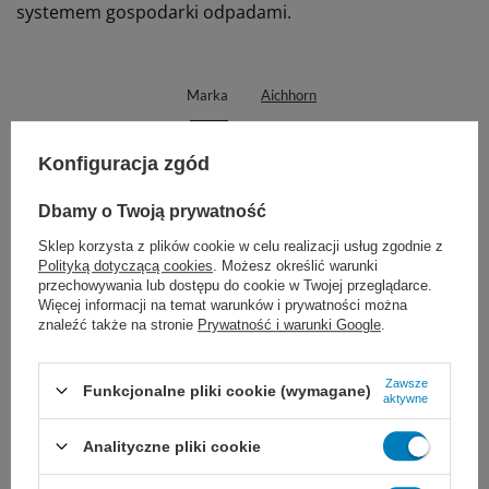
systemem gospodarki odpadami.
Marka
Aichhorn
AKM-5701
REF
Konfiguracja zgód
Długość
12 cm
Ząbki
Bez ząbków
Dbamy o Twoją prywatność
Rodzaj
Anatomiczna
Sklep korzysta z plików cookie w celu realizacji usług zgodnie z
Polityką dotyczącą cookies
. Możesz określić warunki
Proponujemy również:
przechowywania lub dostępu do cookie w Twojej przeglądarce.
Więcej informacji na temat warunków i prywatności można
znaleźć także na stronie
Prywatność i warunki Google
.
Zawsze
Funkcjonalne pliki cookie (wymagane)
aktywne
Analityczne pliki cookie