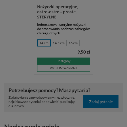
Nożyczki operacyjne,
ostro-ostre - proste,
STERYLNE
Jednorazowe, sterylne nożyczki
do stosowania podczas zabiegów
chirurgicznych.
14 cm
14,5 cm
16 cm
9,50 zł
Dostępny
WYBIERZ WARIANT
Potrzebujesz pomocy? Masz pytania?
Zadaj pytanie a my odpowiemy niezwłocznie,
Zadaj pytanie
najciekawsze pytania i odpowiedzi publikując
dla innych.
Napisz swoją opinię