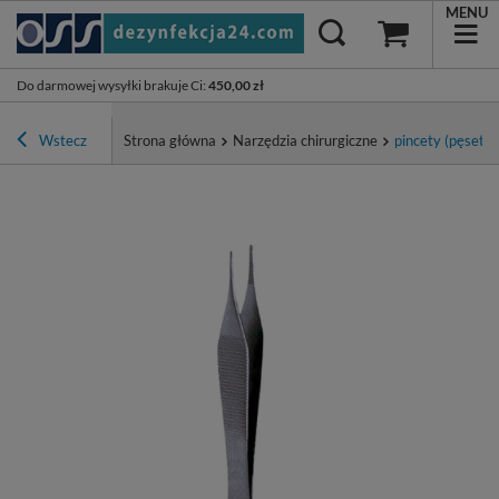
MENU
Do darmowej wysyłki brakuje Ci
:
450,00 zł
Wstecz
Strona główna
Narzędzia chirurgiczne
pincety (pęsety)