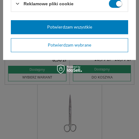
Reklamowe pliki cookie
Pinceta Adson, 12 cm -
easyCARE rękawice
STERYLNA
nitrylowe bezpudrowe
niebieskie (100 szt.)
Potwierdzam wszystkie
Jednorazowa pęseta z ząbkami
niesterylne, do badań
1x2. Jałowe szczypce gładkie.
diagnostycznych.
Potwierdzam wybrane
z ząbkami
bez ząbków
10,99 zł - 13,99 zł
8,50 zł
Dostępny
Dostępny
WYBIERZ WARIANT
DO KOSZYKA