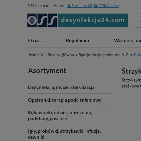
OSS sp. z o.o.
Adres:
ul. Siennicka 25, 80-758 Gdańsk
O nas
Regulamin
Warunki ha
Jesteś tu:
Strona główna
Specjalizacje medyczne A-Z
Rat
Asortyment
Strzy
Strzykawka
stożkowe t
Dezynfekcja, mycie, sterylizacja
Opatrunki, terapia podciśnieniowa
Rękawiczki, odzież, obłożenia,
podkłady, pościele
Igły, probówki, strzykawki, infuzja,
cewniki