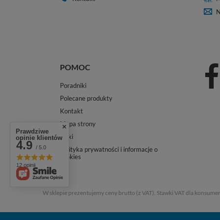
N
POMOC
Poradniki
Polecane produkty
Kontakt
Mapa strony
Prawdziwe
Linki
opinie klientów
4.9
/ 5.0
Polityka prywatności i informacje o
cookies
12 opinii
W sklepie prezentujemy ceny brutto (z VAT).
Stawki VAT dla konsumen