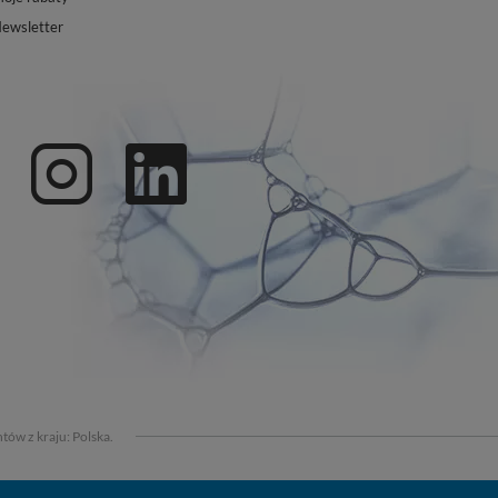
ewsletter
tów z kraju:
Polska
.