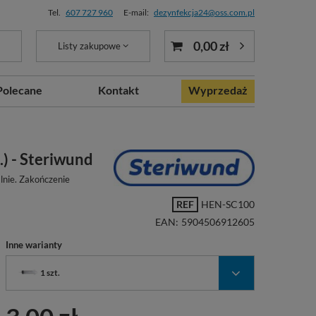
Tel.
607 727 960
E-mail:
dezynfekcja24@oss.com.pl
0,00 zł
Listy zakupowe
Polecane
Kontakt
Wyprzedaż
) - Steriwund
lnie. Zakończenie
REF
HEN-SC100
EAN:
5904506912605
Inne warianty
1 szt.