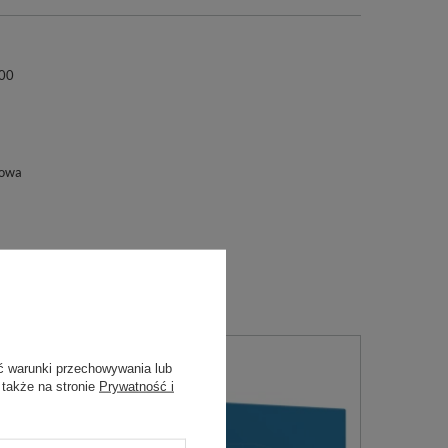
00
iowa
ć warunki przechowywania lub
 także na stronie
Prywatność i