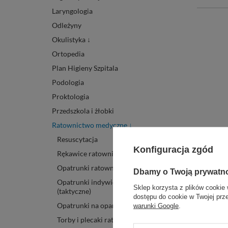
Laryngologia
Odleżyny
Okulistyka ↓
Ortopedia
Plan Higieny Szpitala
Podologia
Proktologia
Przedszkola i żłobki
Ratownictwo medyczne ↓
Resuscytacja
Konfiguracja zgód
Propo
Rękawice ratownicze
Opatrunki ratownicze
Dbamy o Twoją prywatn
Opatrunki indywidualne
Sklep korzysta z plików cookie 
(taktyczne)
dostępu do cookie w Twojej prz
Opatrunki na oparzenia
warunki Google
.
Torby i plecaki ratownicze