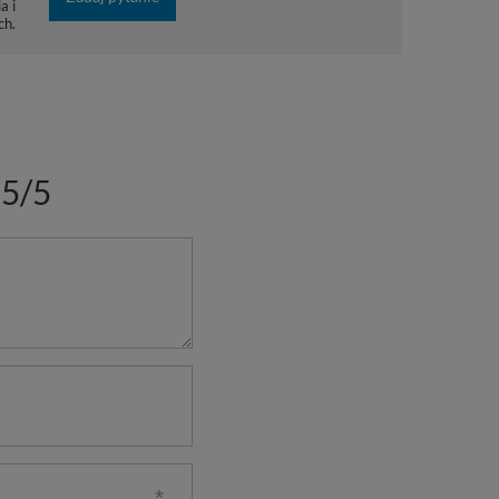
a i
ch.
5/5