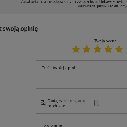
Zadaj pytanie a my odpowiemy niezwłocznie, najciekawsze pytani
odpowiedzi publikując dla inny
z swoją opinię
Twoja ocena:
Treść twojej opinii
Dodaj własne zdjęcie
produktu:
Twoje imię