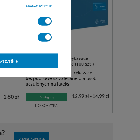
Zawsze aktywne
e
NITRYLEX CLASSIC - Rękawice
wszystkie
nitrylowe bezpudrowe (100 szt.)
ękawice
Syntetyczne, nitrylowe rękawice
bezpudrowe są zalecane dla osób
uczulonych na lateks.
1,80 zł
12,99 zł - 14,99 zł
Dostępny
DO KOSZYKA
a?
Zadaj pytanie