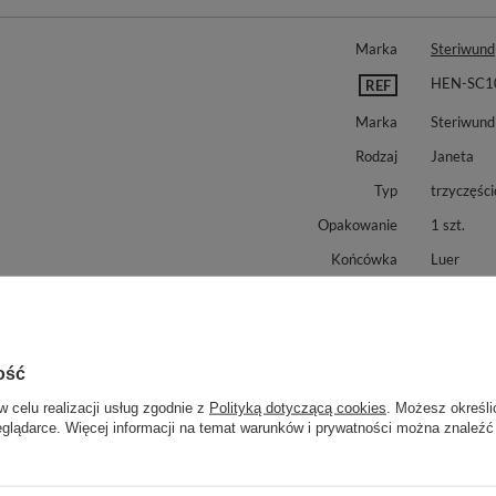
Marka
Steriwund
HEN-SC1
REF
Marka
Steriwund
Rodzaj
Janeta
Typ
trzyczęśc
Opakowanie
1 szt.
Końcówka
Luer
nujemy również:
ość
w celu realizacji usług zgodnie z
Polityką dotyczącą cookies
. Możesz określi
eglądarce. Więcej informacji na temat warunków i prywatności można znaleźć