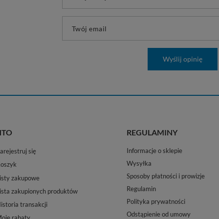
Twój email
Wyślij opinię
NTO
REGULAMINY
Informacje o sklepie
arejestruj się
Wysyłka
oszyk
Sposoby płatności i prowizje
isty zakupowe
Regulamin
ista zakupionych produktów
Polityka prywatności
istoria transakcji
Odstąpienie od umowy
oje rabaty