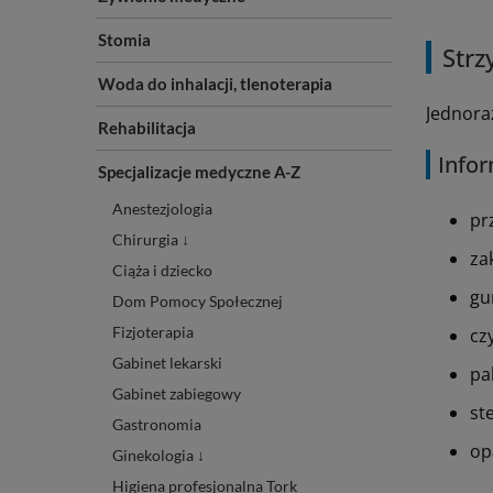
Stomia
Strz
Woda do inhalacji, tlenoterapia
Jednora
Rehabilitacja
Infor
Specjalizacje medyczne A-Z
Anestezjologia
pr
Chirurgia ↓
za
Ciąża i dziecko
gu
Dom Pomocy Społecznej
Fizjoterapia
cz
Gabinet lekarski
pa
Gabinet zabiegowy
st
Gastronomia
op
Ginekologia ↓
Higiena profesjonalna Tork