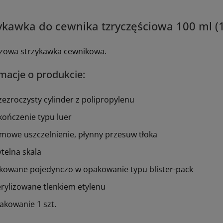
ykawka do cewnika tzryczęściowa 100 ml (1 
zowa strzykawka cewnikowa.
macje o produkcie:
zezroczysty cylinder z polipropylenu
kończenie typu luer
mowe uszczelnienie, płynny przesuw tłoka
ytelna skala
kowane pojedynczo w opakowanie typu blister-pack
erylizowane tlenkiem etylenu
akowanie 1 szt.