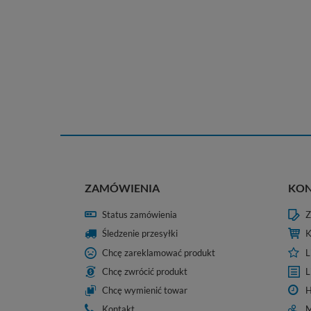
ZAMÓWIENIA
KO
Status zamówienia
Z
Śledzenie przesyłki
K
Chcę zareklamować produkt
L
Chcę zwrócić produkt
L
Chcę wymienić towar
H
Kontakt
M