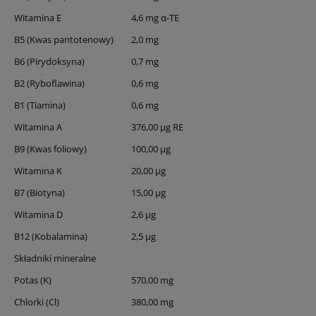
Witamina E
4,6 mg α-TE
B5 (Kwas pantotenowy)
2,0 mg
B6 (Pirydoksyna)
0,7 mg
B2 (Ryboflawina)
0,6 mg
B1 (Tiamina)
0,6 mg
Witamina A
376,00 µg RE
B9 (Kwas foliowy)
100,00 µg
Witamina K
20,00 µg
B7 (Biotyna)
15,00 µg
Witamina D
2,6 µg
B12 (Kobalamina)
2,5 µg
Składniki mineralne
Potas (K)
570,00 mg
Chlorki (Cl)
380,00 mg