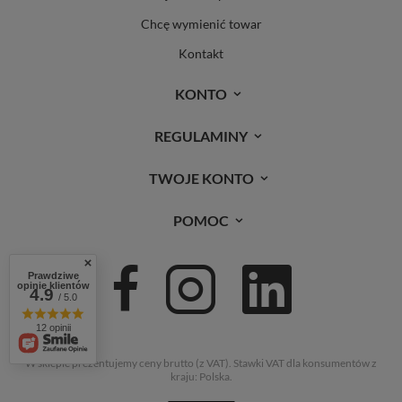
Chcę wymienić towar
Kontakt
KONTO
REGULAMINY
TWOJE KONTO
POMOC
Prawdziwe
opinie klientów
4.9
/ 5.0
12 opinii
W sklepie prezentujemy ceny brutto (z VAT).
Stawki VAT dla konsumentów z
kraju:
Polska
.