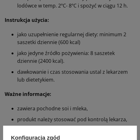
lodówce w temp. 2ºC- 8ºC i spożyć w ciągu 12 h.
Instrukcja użycia:
jako uzupełnienie regularnej diety: minimum 2
saszetki dziennie (600 kcal)
jako jedyne źródło pożywienia: 8 saszetek
dziennie (2400 kcal).
dawkowanie i czas stosowania ustal z lekarzem
lub dietetykiem.
Ważne informacje:
zawiera pochodne soi i mleka,
produkt należy stosować pod kontrolą lekarza,
może być stosowany jako wsparcie żywieniowe
lub jako jedyne źródło pożywienia.
Konfiguracja zgód