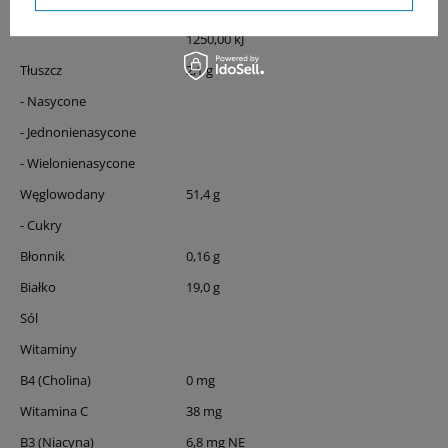
Energia
300,00 kcal
1250,00 kJ
Tłuszcz
2,1 g
- Nasycone
- Jednonienasycone
- Wielonienasycone
Węglowodany
51,4 g
- Cukry
Błonnik
0,16 g
Białko
19,0 g
Sól
Witaminy
B4 (Cholina)
0 mg
Witamina C
38 mg
B3 (Niacyna)
6,8 mg NE