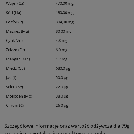
Wapń (Ca)
470,00 mg
Sód (Na)
180,00 mg
Fosfor (P)
304,00 mg
Magnez (Mg)
80,00 mg
Cynk (Zn)
4,8 mg
Żelazo (Fe)
6,0 mg
Mangan (Mn)
1,2 mg
Miedź (Cu)
680,0 µg
Jod (I)
50,0 µg
Selen (Se)
22,0 µg
Molibden (Mo)
38,0 µg
Chrom (Cr)
26,0 µg
Szczegółowe informacje oraz wartość odżywcza dla 79g
znajduje się w etykiecie produktowej do pobrania