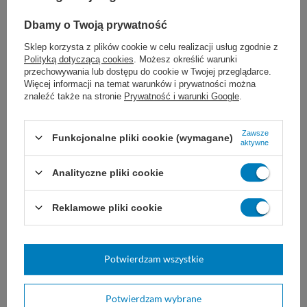
Dbamy o Twoją prywatność
Składniki:
Sklep korzysta z plików cookie w celu realizacji usług zgodnie z
Syrop glukozowy w proszku, białko mleka, olej
Polityką dotyczącą cookies
. Możesz określić warunki
krokoszowy, olej lniany, cytrynian wapnia, cytrynian
przechowywania lub dostępu do cookie w Twojej przeglądarce.
Więcej informacji na temat warunków i prywatności można
potasu, fosforan disodowy, winian choliny, cytrynian
znaleźć także na stronie
Prywatność i warunki Google
.
sodu, dwuwodorofosforan potasu, chlorek potasu,
chlorek sodu, L-askorbinian sodu, pirofosforan
Zawsze
Funkcjonalne pliki cookie (wymagane)
żelaza(III), octan DL-α-tokoferylu, siarczan cynku,
aktywne
nikotynamid, jodek potasu, selenian sodu, siarczan
Analityczne pliki cookie
manganu, octan retinylu, molibdenian sodu, chlorek
chromu, D-pantotenian wapnia, siarczan miedzi, D-
Reklamowe pliki cookie
biotyna, kwas foliowy, cholekalcyferol, fluorek sodu,
chlorowodorek pirydoksyny, cyjanokobalamina,
chlorowodorek tiaminy, ryboflawina, filochinon.
Potwierdzam wszystkie
Składnik
Wartość (na 79g)
Wartość odżywcza
Potwierdzam wybrane