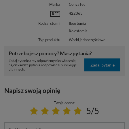
Marka
ConvaTec
422363
REF
Rodzaj stomii
Ileostomia
Kolostomia
Typ produktu
Worki jednoczęściowe
Potrzebujesz pomocy? Masz pytania?
Zadaj pytanie a my odpowiemy niezwłocznie,
Zadaj pytanie
najciekawsze pytania i odpowiedzi publikując
dla innych.
Napisz swoją opinię
Twoja ocena:
5/5