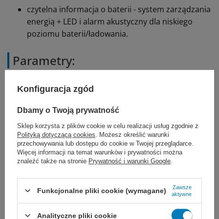
czytelna informacja o baterii - system zarządzania
energią + LED i alarm akustyczny dla niskiego
poziomu baterii/ładowania.
Parametry:
pompa tłokowa, bezolejowa, bezobsługowa
Konfiguracja zgód
zasilanie:
Dbamy o Twoją prywatność
z sieci 230V/ 50-60 Hz - 100 VA
Sklep korzysta z plików cookie w celu realizacji usług zgodnie z
z wewnętrznego akumulatora 12V/4A
Polityką dotyczącą cookies
. Możesz określić warunki
przechowywania lub dostępu do cookie w Twojej przeglądarce.
w samochodzie z gniazdka 12V
Więcej informacji na temat warunków i prywatności można
znaleźć także na stronie
Prywatność i warunki Google
.
max. podciśnienie -0.80 bar -80 kPa -600 mmHg
(regulowane)
Zawsze
Funkcjonalne pliki cookie (wymagane)
aktywne
max. przepływ 36 l/min
Analityczne pliki cookie
poziom hałasu 68 dB