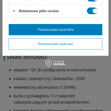
cykl pracy: ciągła
Reklamowe pliki cookie
stopień ochrony: IP21
waga: 5,31 kg ( z akcesoriami)
Potwierdzam wszystkie
wymiary: 35 x 18 x 21 cm
produkcja: Włochy
Potwierdzam wybrane
Skład zestawu:
adapter 12V do podłączenia w samochodzie
zasilacz zewnętrzny i ładowarka ~230V
wewnętrzny akumulator (12V/4A)
butla z poliwęglanu 1l z zaworem
zabezpieczającym przed przepełnieniem
komplet drenów silikonowych (autoklawowalne)