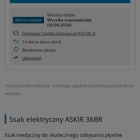
Wkrótce będzie
Wysyłka
w poniedziałek
(10.08.2026)
Darmowa i szybka dostawa
od
450,00 zł
14
dni na łatwy zwrot
Bezpieczne zakupy
Udostępnij
To jest wyrób medyczny. Używaj go zgodnie z instrukcją używania lub
etykietą.
Ssak elektryczny ASKIR 36BR
Ssak medyczny do skutecznego odsysania płynów