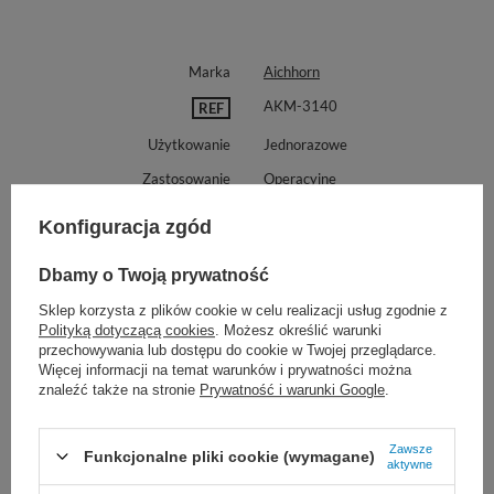
Marka
Aichhorn
AKM-3140
REF
Użytkowanie
Jednorazowe
Zastosowanie
Operacyjne
Rozmiar
13 cm
Konfiguracja zgód
Kształt
Proste
Dbamy o Twoją prywatność
Końce
Ostro-tępe
Sklep korzysta z plików cookie w celu realizacji usług zgodnie z
Proponujemy również:
Polityką dotyczącą cookies
. Możesz określić warunki
przechowywania lub dostępu do cookie w Twojej przeglądarce.
Więcej informacji na temat warunków i prywatności można
znaleźć także na stronie
Prywatność i warunki Google
.
Zawsze
Funkcjonalne pliki cookie (wymagane)
aktywne