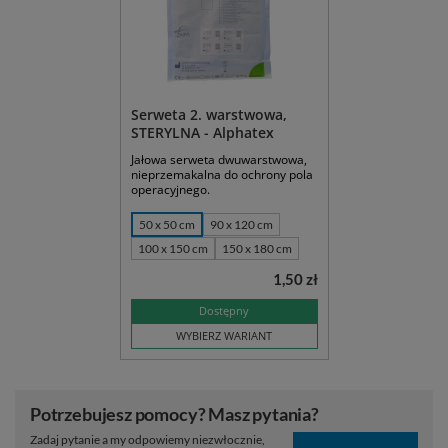
Serweta 2. warstwowa,
STERYLNA - Alphatex
Jałowa serweta dwuwarstwowa,
nieprzemakalna do ochrony pola
operacyjnego.
50 x 50 cm
90 x 120 cm
100 x 150 cm
150 x 180 cm
1,50 zł
Dostępny
WYBIERZ WARIANT
Potrzebujesz pomocy? Masz pytania?
Zadaj pytanie a my odpowiemy niezwłocznie,