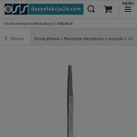
MENU
Do darmowej wysyłki brakuje Ci
:
450,00 zł
Wstecz
Strona główna
Narzędzia chirurgiczne
nożyczki
chiru