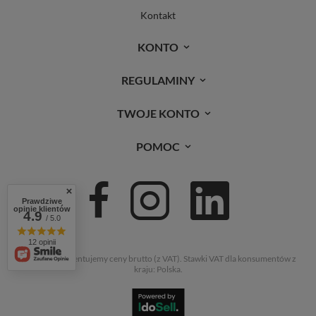
Kontakt
KONTO
REGULAMINY
TWOJE KONTO
POMOC
Prawdziwe
opinie klientów
4.9
/ 5.0
12 opinii
W sklepie prezentujemy ceny brutto (z VAT).
Stawki VAT dla konsumentów z
kraju:
Polska
.