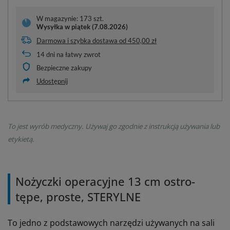
W magazynie: 173 szt.
Wysyłka
w piątek (7.08.2026)
Darmowa i szybka dostawa
od
450,00 zł
14
dni na łatwy zwrot
Bezpieczne zakupy
Udostępnij
To jest wyrób medyczny. Używaj go zgodnie z instrukcją używania lub
etykietą.
Nożyczki operacyjne 13 cm ostro-
tępe, proste, STERYLNE
To jedno z
podstawowych narzędzi używanych na sali