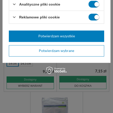
Analityczne pliki cookie
Reklamowe pliki cookie
Nożyczki operacyjne, tępo-
MATODRAPE - serweta z
tępe - proste, STERYLNE
laminatu TF 45 x 45 cm z
otworem 8 cm i
przylepcem, STERYLNA -
Potwierdzam wszystkie
Matopat
Jednorazowe, sterylne nożyczki
Sterylna serwet z laminatu
Potwierdzam wybrane
do stosowania podczas zabiegów
zabezpieczająca miejsce
chirurgicznych.
operacji.
14 cm
14,5 cm
7,15 zł
9,50 zł
Dostępny
Dostępny
WYBIERZ WARIANT
DO KOSZYKA