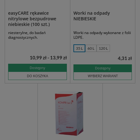
easyCARE rękawice
Worki na odpady
nitrylowe bezpudrowe
NIEBIESKIE
niebieskie (100 szt.)
niesterylne, do badań
Worki na odpady wykonane z folii
diagnostycznych.
LDPE.
35 L
60 L
120 L
10,99 zł - 13,99 zł
4,31 zł
Dostępny
Dostępny
DO KOSZYKA
WYBIERZ WARIANT