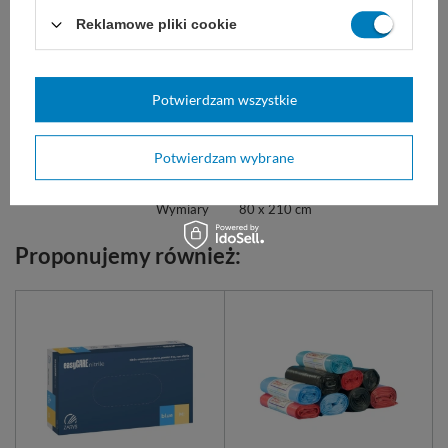
wizerunek.
Reklamowe pliki cookie
Marka
Zarys
Potwierdzam wszystkie
BT-030-PP-17-80X210-G-X1
REF
Rodzaj
Prześcieradło
Potwierdzam wybrane
Kolor
zielony
Wymiary
80 x 210 cm
Proponujemy również: