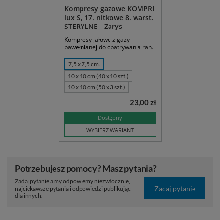
Kompresy gazowe KOMPRI
lux S, 17. nitkowe 8. warst.
STERYLNE - Zarys
Kompresy jałowe z gazy
bawełnianej do opatrywania ran.
7,5 x 7,5 cm.
10 x 10 cm (40 x 10 szt.)
10 x 10 cm (50 x 3 szt.)
23,00 zł
Dostępny
WYBIERZ WARIANT
Potrzebujesz pomocy? Masz pytania?
Zadaj pytanie a my odpowiemy niezwłocznie,
Zadaj pytanie
najciekawsze pytania i odpowiedzi publikując
dla innych.