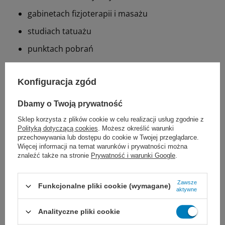
gabinetach fizjoterapii i masażu
studiach tatuażu
punktach pobrań
Korzyści dla personelu i pacjenta
Konfiguracja zgód
szybkie przygotowanie stanowiska zabiegowego
Dbamy o Twoją prywatność
ograniczenie ryzyka przenoszenia
Sklep korzysta z plików cookie w celu realizacji usług zgodnie z
drobnoustrojów
Polityką dotyczącą cookies
. Możesz określić warunki
przechowywania lub dostępu do cookie w Twojej przeglądarce.
brak konieczności prania i magazynowania
Więcej informacji na temat warunków i prywatności można
znaleźć także na stronie
Prywatność i warunki Google
.
tekstyliów
komfort i estetyka podczas zabiegu
Zawsze
Funkcjonalne pliki cookie (wymagane)
aktywne
To praktyczne rozwiązanie dla każdego miejsca, gdzie
liczy się czystość, bezpieczeństwo i profesjonalny
Analityczne pliki cookie